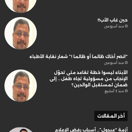
حين غاب الأب!!
منذ أسبوعين
“انصر أخاك ظالما أو ظالما !” شعار نقابة الأطباء
منذ أسبوعين
الأبناء ليسوا خطة تقاعد متى تحوّل
الإنجاب من مسؤولية تجاه طفل… إلى
ضمان لمستقبل الوالدين؟
منذ 3 أسابيع
أخر المقالات
أزمة “عبدول”.. أسباب رفض الإعلام