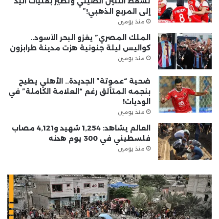
تُسقط التنين الصيني وتطير بفتيات اليد
إلى المربع الذهبي!”
منذ يومين
الملك المصري” يغزو البحر الأسود..
كواليس ليلة جنونية هزت مدينة طرابزون
منذ يومين
ضحية “عموتة” الجديدة.. الأهلي يطيح
بنجمه المتألق رغم “العلامة الكاملة” في
الوديات!
منذ يومين
العالم يشاهد: 1,254 شهيد و4,121 مصاب
فلسطيني في 300 يوم هدنه
منذ يومين