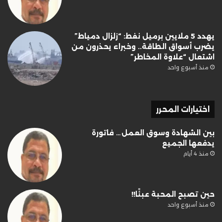
يهدد 5 ملايين برميل نفط: “زلزال دمياط”
يضرب أسواق الطاقة.. وخبراء يحذرون من
اشتعال “علاوة المخاطر”
منذ أسبوع واحد
اختيارات المحرر
بين الشهادة وسوق العمل… فاتورة
يدفعها الجميع
منذ 4 أيام
حين تصبح المحبة عبئًا!!
منذ أسبوع واحد