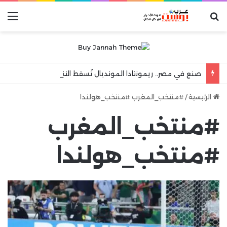
بحث عن
الق
صنع في مصر.. ريمونتادا المونديال تُسقط التنين الصيني وتطير بفتيات اليد إلى المربع الذهبي!”
الرئيسية
/
#منتخب_المغرب #منتخب_هولندا
#منتخب_المغرب
#منتخب_هولندا