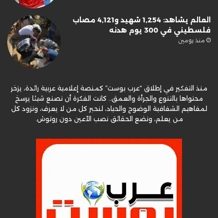
العالم يشاهد: 1,254 شهيد و4,121 مصاب
فلسطيني في 300 يوم هدنه
منذ يومين
منذ التفكير في إطلاق “عرب بوست” كمنصة إعلامية عربية رائدة، يزخر
محتواها بالتنوع والجرأة والعمق.. كانت الفكرة أن نصنع شيئا يرسخ
لمفاهيم الشفافية الوضوح والحياد، لنحبر كل من لا يعرف، ونزود كل
من يعلم، ونضع الحقائق نصب الأعين دون روتوش.