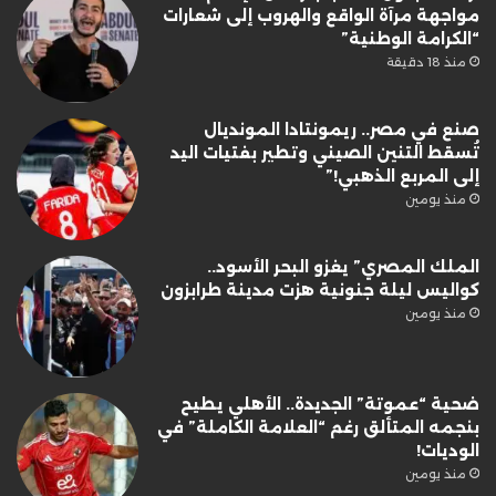
مواجهة مرآة الواقع والهروب إلى شعارات
“الكرامة الوطنية”
منذ 18 دقيقة
صنع في مصر.. ريمونتادا المونديال
تُسقط التنين الصيني وتطير بفتيات اليد
إلى المربع الذهبي!”
منذ يومين
الملك المصري” يغزو البحر الأسود..
كواليس ليلة جنونية هزت مدينة طرابزون
منذ يومين
ضحية “عموتة” الجديدة.. الأهلي يطيح
بنجمه المتألق رغم “العلامة الكاملة” في
الوديات!
منذ يومين