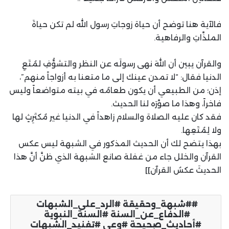
​فالآية هنا توضح أن حياة زوجاتِ رسول الله لم تكن حياةَ
الملذَّاتِ والرفاهية.
​والقرآن يبين أن اللهَ نهى رسولَه عن النظر والتشوُّفِ لمُتَعِ
الدنيا فقال: “لا تمدن عينك إلى ما متعنا به أزواجاً منهم”، ​
إذن؛ من الطبيعي أن يكون طعامُه في بيته متواضعاً وليس
فاخراً، وهذا ما صوَّرَه لنا الحديث.
​فقد كان عليه الصلاة والسلام زاهداً في الدنيا غير مُكتَرِثٍ لها
ولا لِمُتَعِها.
​بهذا يتضح لك أن الحديث المذكور في الشبهة ليس عكس
القرآن والخلل جاء من غفلة صانع الشبهة الذي ظنَّ أنَّ هذا
الحديثَ عكسُ القرآن]]
​#شبهة_وحقيقة ​#الرد_على_الشبهات ​
#الدفاع_عن_السنة ​#السنة_النبوية ​
#أحاديث_صحيحة ​#وعي ​#تفنيد_الشبهات