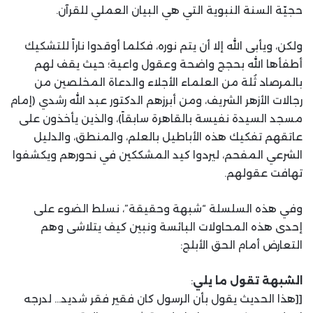
حجيّة السنة النبوية التي هي البيان العملي للقرآن.
​ولكن، ويأبى الله إلا أن يتم نوره، فكلما أوقدوا ناراً للتشكيك
أطفأها الله بحجج واضحة وعقول واعية؛ حيث يقف لهم
بالمرصاد ثُلة من العلماء الأجلاء والدعاة المخلصين من
رجالات الأزهر الشريف، ومن أبرزهم الدكتور عبد الله رشدي (إمام
مسجد السيدة نفيسة بالقاهرة سابقاً)، والذين يأخذون على
عاتقهم تفكيك هذه الأباطيل بالعلم، والمنطق، والدليل
الشرعي المفحم، ليردوا كيد المشككين في نحورهم ويكشفوا
تهافت عقولهم.
​وفي هذه السلسلة “شبهة وحقيقة”، نسلط الضوء على
إحدى هذه المحاولات البائسة ونبين كيف يتلاشى وهم
التعارض أمام الحق الأبلج:
​الشبهة تقول ما يلي
:
​[[هذا الحديث يقول بأن الرسول كان فقير فقر شديد… لدرجه