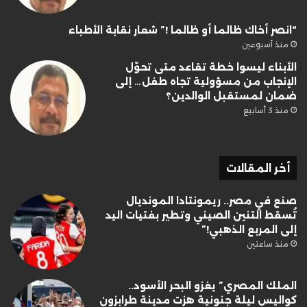
“انصر أخاك ظالما أو ظالما !” شعار نقابة الأطباء
منذ أسبوعين
الأبناء ليسوا خطة تقاعد متى تحوّل
الإنجاب من مسؤولية تجاه طفل… إلى
ضمان لمستقبل الوالدين؟
منذ 3 أسابيع
أخر المقالات
صنع في مصر.. ريمونتادا المونديال
تُسقط التنين الصيني وتطير بفتيات اليد
إلى المربع الذهبي!”
منذ ساعتين
الملك المصري” يغزو البحر الأسود..
كواليس ليلة جنونية هزت مدينة طرابزون