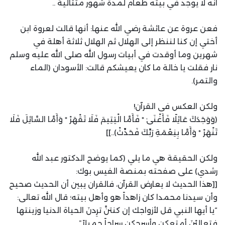
انه لا يوجد في بيته طعام لمدة شهور متتالية ..
​فعن عروة عن عائشة رضي الله عنها: أنها قالت لعروة ابن
أختي إن كنا لننظر إلى الهلال ثم الهلال ثلاثة أهلة في
شهرين وما أوقدت في أبيات رسول الله صلى الله عليه وسلم
نار فقلت يا خالة ما كان يعيشكم قالت: الأسودان (الماء
والتمر).
​ولكن العكس فى القرآن!
​(وَوَجَدَكَ عَائِلًا فَأَغْنَىٰ * فَأَمَّا الْيَتِيمَ فَلَا تَقْهَرْ * وَأَمَّا السَّائِلَ فَلَا
تَنْهَرْ * وَأَمَّا بِنِعْمَةِ رَبِّكَ فَحَدِّثْ)..]]
ولكن الحقيقة هي ما يلي (كما يوضح الدكتور عبد الله
رشدي) على صفحته بمنصة الفيس بوك:
​[[هذا الحديث لا يعارض القرآن، فالقران يبين أن الحديث صحيح
وأن سيدنا محمدا كان زاهداً هو وأهل بيته؛ قال الله تعالى:
“يا أيها النبي قل لأزواجك إن كنتنَّ ترِدنَ الحياة الدنيا وزينتها
فتعاليْنَ أمتعكن وأسرحكن سراحاً جميلاً”..