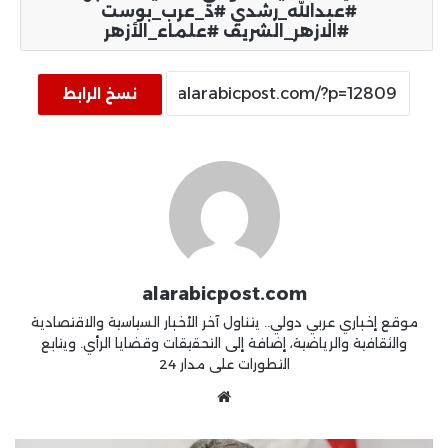
#عبدالله_رشدي ​#د_عرب_بوست ​
#الازهر_الشريف ​#علماء_الأزهر
نسخ الرابط
alarabicpost.com
موقع إخباري عربي دولي.. يتناول آخر الأخبار السياسية والاقتصادية
والثقافية والرياضية، إضافة إلى التحقيقات وقضايا الرأي. ويتابع
التطورات على مدار 24
موقع
الويب