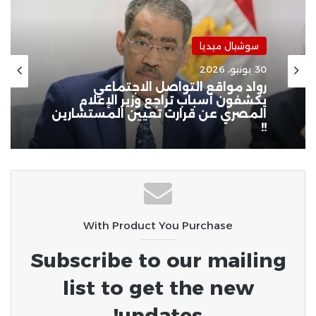
سوشيال ميديا
سوشيال ميديا
30 مايو، 2026
30 يونيو، 2026
عمار علي حسن: لم يقدر ترامب على
إيران فهدد سلطنة عُمان دون أن يدري
أنها بلد صاحب حضارة !!
رواد مواقع التواصل الاجتماعي
يكشفون أسباب تراجع وزير الإعلام
المصري عن قرارت تعيين المستشارين
!!
With Product You Purchase
Subscribe to our mailing
list to get the new
updates!