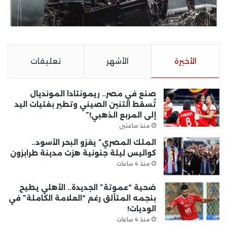
الأخيرة
الأشهر
تعليقات
صنع في مصر.. ريمونتادا المونديال
تُسقط التنين الصيني وتطير بفتيات اليد
إلى المربع الذهبي!”
منذ ساعتين
الملك المصري” يغزو البحر الأسود..
كواليس ليلة جنونية هزت مدينة طرابزون
منذ 4 ساعات
ضحية “عموتة” الجديدة.. الأهلي يطيح
بنجمه المتألق رغم “العلامة الكاملة” في
الوديات!
منذ 4 ساعات