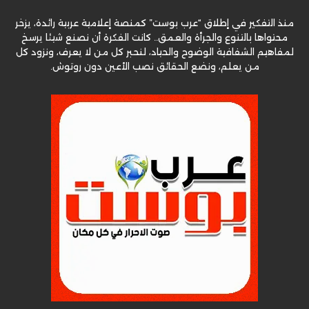
منذ التفكير في إطلاق “عرب بوست” كمنصة إعلامية عربية رائدة، يزخر
محتواها بالتنوع والجرأة والعمق.. كانت الفكرة أن نصنع شيئا يرسخ
لمفاهيم الشفافية الوضوح والحياد، لنحبر كل من لا يعرف، ونزود كل
من يعلم، ونضع الحقائق نصب الأعين دون روتوش.