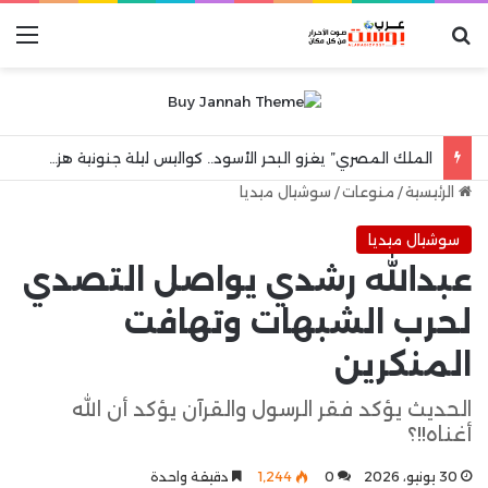
بحث عن
الق
الملك المصري” يغزو البحر الأسود.. كواليس ليلة جنونية هزت مدينة طرابزون
الرئيسية
/
منوعات
/
سوشيال ميديا
سوشيال ميديا
عبدالله رشدي يواصل التصدي
لحرب الشبهات وتهافت
المنكرين
الحديث يؤكد فقر الرسول والقرآن يؤكد أن الله
أغناه!!؟
30 يونيو، 2026
0
1٬244
دقيقة واحدة