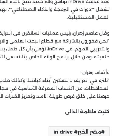
وقد قدمت inDrive برنامج ولاء جديد يت
تشمل **دورات في البرمجة والذكاء الاصطناعي**، ب
العمل المستقبلية.
وقال عاصم زهران، رئيس عمليات السائقين في اندراي
“نحن فخورون بالشراكة مع قطاع البحث العلمي والابت
والتدريبي المهم. في inDrive
خلفيته. ومن خلال برنامج الولاء الخاص بنا، نسعى لت
وأضاف زهران:
“نلتزم في اندرايف بـ بتمكين أبناء كباتننا، وكذلك 
المحافظات، من اكتساب المعرفة الأساسية في مجالا
حرصنا على خلق فرص طويلة الأمد، وتعزيز القدرات الت
كتبت فاطمة الدالى
مصر الخير# in drive