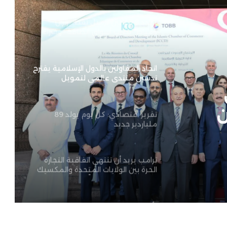
اتحاد المقاولين بالدول الإسلامية يقترح
تدشين منتدى عالمي لتمويل
مشروعات إعادة الإعمار
تقرير اقتصادي: كل يوم يولد 89
ملياردير جديد
 يولد
ترامب يريد أن تنتهي اتفاقية التجارة
الحرة بين الولايات المتحدة والمكسيك
وكندا (CUSMA) “فوراً”.
تأكيد حكومي: زيادة مرتقبة في
ن
الحسابات المصرفية للكنديين تزامناً مع
إطلاق “خصم البقالة” الجديد
كارني يعلن عن إنشاء أول صندوق ثروة
سيادي وطني في كندا بمبلغ 25 مليار
دولار