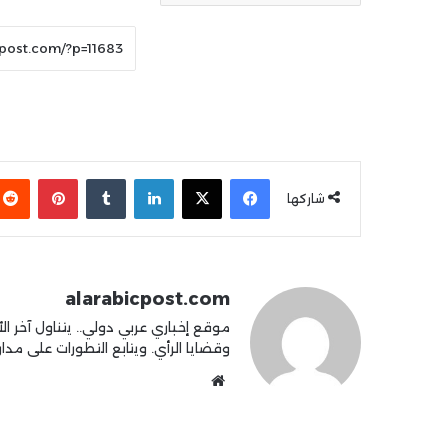
فيسبوك
X
لينكدإن
بينتير
شاركها
alarabicpost.com
موقع إخباري عربي دولي.. يتناول آخر الأ
وقضايا الرأي. ويتابع التطورات على مدار 4
موقع
الويب