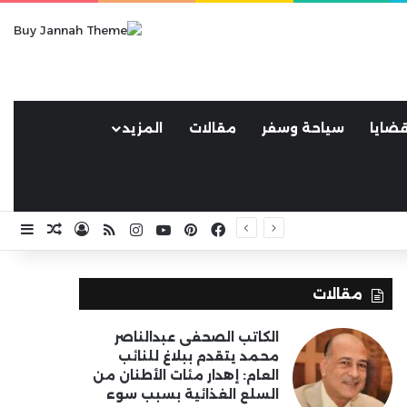
ضايا
سياحة وسفر
مقالات
المزيد
فيسبوك
بينتيريست
يوتيوب
انستقرام
ملخص الموقع RSS
تسجيل الد
مقال ع
إضا
مقالات
الكاتب الصحفى عبدالناصر
محمد يتقدم ببلاغ للنائب
العام: إهدار مئات الأطنان من
السلع الغذائية بسبب سوء