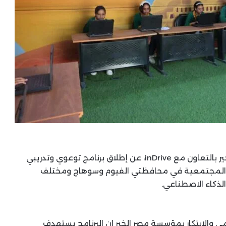
علن قطاع البحث العلمي والابتكار بمؤسسة مصر الخير بالتعاون مع inDrive، عن إطلاق برنامج توعوي وتدريبي
تن inDrive وطلاب المدارس المجتمعية في محافظتي الفيوم وسوهاج ومختلف
الذكاء الاصطناعي.
ي والابتكار بمؤسسة مصر الخير إن البرنامج يستهدف