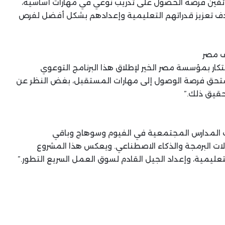
يح لأبناء السائقين فرصة الحصول على تدريب نوعي في مهارات أساسية،
هدف تعزيز قدراتهم التعليمية وإعدادهم بشكل أفضل لفرص
ف مصر
كار بمؤسسة مصر الخير لإطلاق هذا البرنامج التوعوي
، نؤمن بأن كل طفل يستحق فرصة الوصول إلى مهارات المستقبل، بغض النظر عن
حقيق ذلك.”
طلاب المدارس المجتمعية في الفيوم وسوهاج وباقي
ت البرمجة والذكاء الاصطناعي. ويعكس هذا المشروع
عليمية، وإعداد الجيل القادم لسوق العمل السريع التطور.”
كارني يعلن عن إنشاء أول صندوق ثروة
سيادي وطني في كندا بمبلغ 25 مليار
دولار