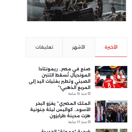
الأخيرة
الأشهر
تعليقات
صنع في مصر.. ريمونتادا
المونديال تُسقط التنين
الصيني وتطير بفتيات اليد إلى
المربع الذهبي!”
منذ 15 ساعة
الملك المصري” يغزو البحر
الأسود.. كواليس ليلة جنونية
هزت مدينة طرابزون
منذ 17 ساعة
ضحية “عموتة” الجديدة..