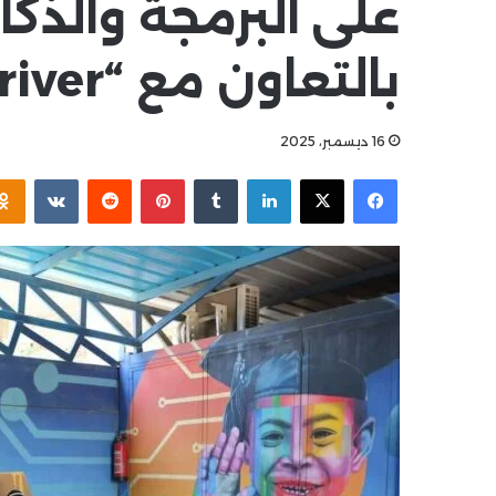
على البرمجة والذك
بالتعاون مع “in driver “
16 ديسمبر، 2025
فيسبوك
X
لينكدإن
بينتيريست