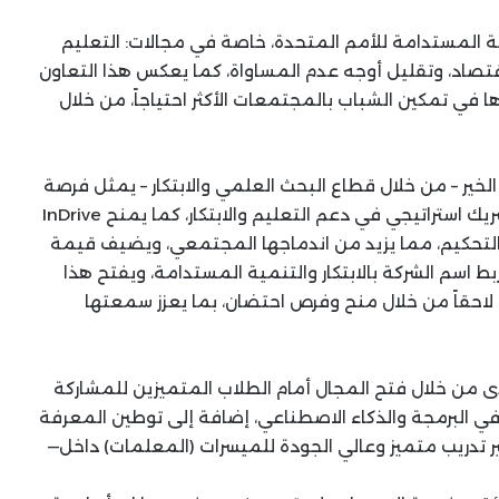
المستدامة للأمم المتحدة، خاصة في مجالات: التعليم
اقتصاد، وتقليل أوجه عدم المساواة، كما يعكس هذا التعاون
ودورها في تمكين الشباب بالمجتمعات الأكثر احتياجاً، من خلال
كة InDrive و مؤسسة مصر الخير – من خلال قطاع البحث العلمي والابتكار – يمثل فرصة
لتعزيز حضورها في صعيد مصر، وبناء صورة قوية كشريك استراتيجي في دعم التعليم والابتكار، كما يمنح InDrive
ن التحكيم، مما يزيد من اندماجها المجتمعي، ويضيف قيمة
بط اسم الشركة بالابتكار والتنمية المستدامة، ويفتح هذا
 لاحقاً من خلال منح وفرص احتضان، بما يعزز سمعتها
دى من خلال فتح المجال أمام الطلاب المتميزين للمشاركة
البرمجة والذكاء الاصطناعي، إضافة إلى توطين المعرفة
تدريب متميز وعالي الجودة للميسرات (المعلمات) داخل—