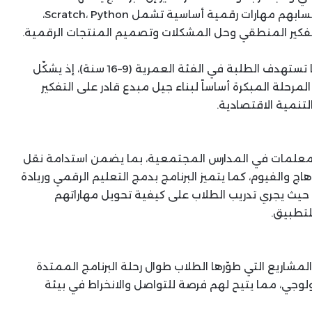
تدريب 300 طالباً و30 ميسّراً من المعلمات، بهدف إكسابهم مهارات رقمية أساسية تشمل Scratch، Python،
التفكير المنطقي وحل المشكلات وتصميم المنتجات الرقمية.
وأضافت:” تكتسب هذه المبادرة أهمية خاصة لكونها تستهدف الطلبة في الفئة العمرية (9–16 سنة)، إذ يشكّل
مرحلة المبكرة أساساً لبناء جيل مبدع قادر على التفكير
لتنمية الاقتصادية.
المعلمات في المدارس المجتمعية، بما يضمن استدامة نقل
الفيوم، كما يتميز البرنامج بدمج التعليم الرقمي وريادة
 حيث يجري تدريب الطلاب على كيفية تحويل مهاراتهم
لتطبيق.
شاريع التي طوّرها الطلاب طوال رحلة البرنامج الممتدة
لوجي، مما يتيح لهم فرصة للتواصل والانخراط في بيئة