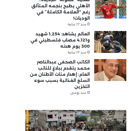
الأهلي يطيح بنجمه المتألق
رغم “العلامة الكاملة” في
الوديات!
منذ 17 ساعة
العالم يشاهد: 1,254 شهيد
و4,121 مصاب فلسطيني في
300 يوم هدنه
منذ 17 ساعة
الكاتب الصحفى عبدالناصر
محمد يتقدم ببلاغ للنائب
العام: إهدار مئات الأطنان من
السلع الغذائية بسبب سوء
التخزين
منذ يومين