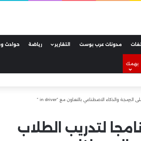
فات
مدونات عرب بوست
التقارير
رياضة
حوادث وق
يهمك
لأسود.. كواليس ليلة جنونية هزت مدينة طرابزون
برمجة والذكاء الاصطناعي بالتعاون مع “in driver “
امجا لتدريب الطلاب