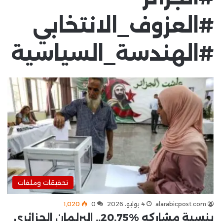
#العزوف_الانتخابي
#الهندسة_السياسية
تحقيقات وملفات
alarabicpost.com
4 يوليو، 2026
0
1٬020
بنسبة مشاركه %20.75.. البرلمان الجزائري