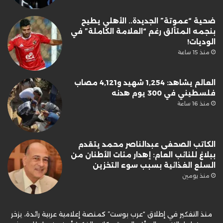
ضحية “عموتة” الجديدة.. الأهلي يطيح
بنجمه المتألق رغم “العلامة الكاملة” في
الوديات!
منذ 15 ساعة
العالم يشاهد: 1,254 شهيد و4,121 مصاب
فلسطيني في 300 يوم هدنه
منذ 16 ساعة
الكاتب الصحفى عبدالناصر محمد يتقدم
ببلاغ للنائب العام: إهدار مئات الأطنان من
السلع الغذائية بسبب سوء التخزين
منذ يومين
منذ التفكير في إطلاق “عرب بوست” كمنصة إعلامية عربية رائدة، يزخر