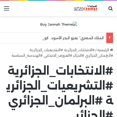
بحث عن
الق
الملك المصري” يغزو البحر الأسود.. كواليس ليلة جنونية هزت مدينة طرابزون
الرئيسية
/
#الانتخابات_الجزائرية #التشريعيات_الجزائرية
#البرلمان_الجزائري #الجزائر #العزوف_الانتخابي #الهندسة_السياسية
#الانتخابات_الجزائرية
#التشريعيات_الجزائري
ة #البرلمان_الجزائري
#الجزائر