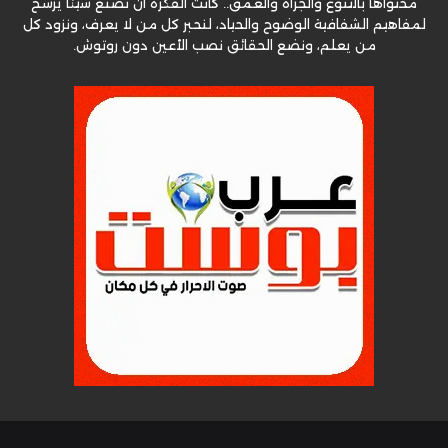
محتواها بالتنوع والجرأة والعمق.. كانت الفكرة أن نصنع شيئا يرسخ
لمفاهيم الشفافية الوضوح والحياد، لنحبر كل من لا يعرف، ونزود كل
من يعلم، ونضع الحقائق نصب الأعين دون روتوش.