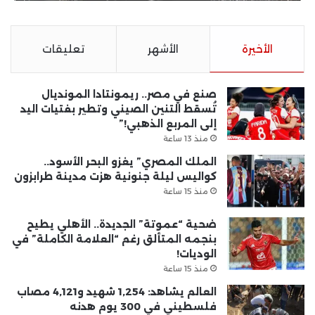
الأخيرة
الأشهر
تعليقات
صنع في مصر.. ريمونتادا المونديال
تُسقط التنين الصيني وتطير بفتيات اليد
إلى المربع الذهبي!”
منذ 13 ساعة
الملك المصري” يغزو البحر الأسود..
كواليس ليلة جنونية هزت مدينة طرابزون
منذ 15 ساعة
ضحية “عموتة” الجديدة.. الأهلي يطيح
بنجمه المتألق رغم “العلامة الكاملة” في
الوديات!
منذ 15 ساعة
العالم يشاهد: 1,254 شهيد و4,121 مصاب
فلسطيني في 300 يوم هدنه