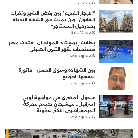
منذ 8 ساعات
“الإيجار القديم” بين رفض الشرع وثغرات
القانون.. من يملك حق الشقة البديلة
بعد رحيل المستأجر؟
منذ 12 ساعة
بطلات ريمونتادا المونديال.. فتيات مصر
مستعدات لقهر التنين الصيني
منذ يوم واحد
بين الشهادة وسوق العمل… فاتورة
يدفعها الجميع
منذ يوم واحد
عبدول المصري في مواجهة لوبي
إسرائيل.. ميشيجان تحسم معركة
الديمقراطيين الأكثر سخونة
منذ يوم واحد