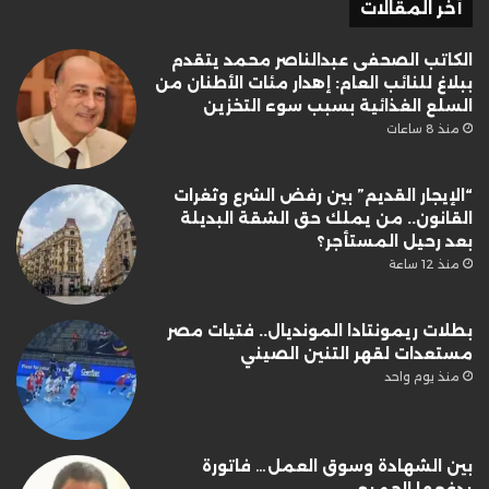
أخر المقالات
الكاتب الصحفى عبدالناصر محمد يتقدم
ببلاغ للنائب العام: إهدار مئات الأطنان من
السلع الغذائية بسبب سوء التخزين
منذ 8 ساعات
“الإيجار القديم” بين رفض الشرع وثغرات
القانون.. من يملك حق الشقة البديلة
بعد رحيل المستأجر؟
منذ 12 ساعة
بطلات ريمونتادا المونديال.. فتيات مصر
مستعدات لقهر التنين الصيني
منذ يوم واحد
بين الشهادة وسوق العمل… فاتورة
يدفعها الجميع