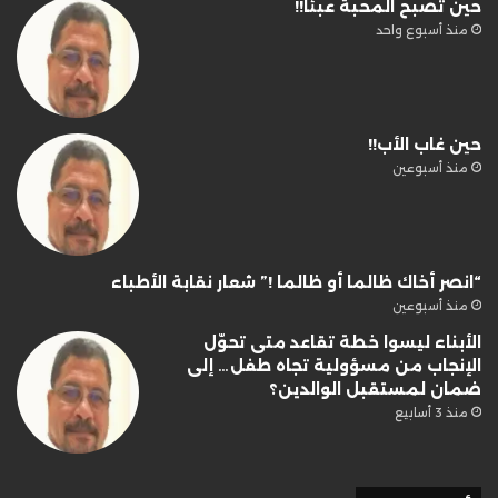
حين تصبح المحبة عبئًا!!
منذ أسبوع واحد
حين غاب الأب!!
منذ أسبوعين
“انصر أخاك ظالما أو ظالما !” شعار نقابة الأطباء
منذ أسبوعين
الأبناء ليسوا خطة تقاعد متى تحوّل
الإنجاب من مسؤولية تجاه طفل… إلى
ضمان لمستقبل الوالدين؟
منذ 3 أسابيع