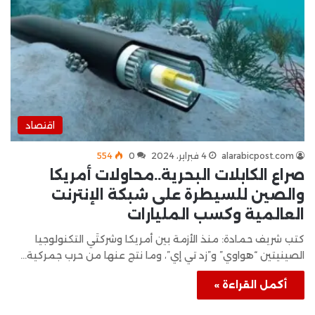
اقتصاد
alarabicpost.com
4 فبراير، 2024
0
554
صراع الكابلات البحرية..محاولات أمريكا
والصين للسيطرة على شبكة الإنترنت
العالمية وكسب المليارات
كتب شريف حمادة: منذ الأزمة بين أمريكا وشركتَي التكنولوجيا
الصينيتين “هواوي” و”زد تي إي”، وما نتج عنها من حرب جمركية…
أكمل القراءة »