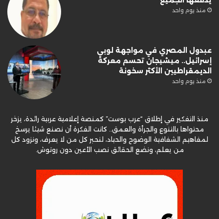
منذ يوم واحد
عبدول المصري في مواجهة لوبي
إسرائيل.. ميشيجان تحسم معركة
الديمقراطيين الأكثر سخونة
منذ يوم واحد
منذ التفكير في إطلاق “عرب بوست” كمنصة إعلامية عربية رائدة، يزخر
محتواها بالتنوع والجرأة والعمق.. كانت الفكرة أن نصنع شيئا يرسخ
لمفاهيم الشفافية الوضوح والحياد، لنحبر كل من لا يعرف، ونزود كل
من يعلم، ونضع الحقائق نصب الأعين دون روتوش.