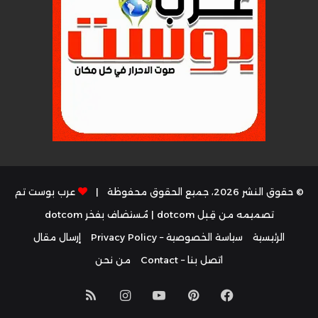
© حقوق النشر 2026، جميع الحقوق محفوظة |
عرب بوست تم
تصميمه من قِبل dotcom
| مُستضاف بفخر
dotcom
الرئيسية
سياسة الخصوصية – Privacy Policy
إرسال مقال
اتصل بنا – Contact
من نحن
فيسبوك
بينتيريست
يوتيوب
انستقرام
ملخص