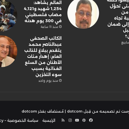
 ليسوا خطة
العالم يشاهد:
تى تحوّل
1,254 شهيد و4,121
 من
مصاب فلسطيني
ة تجاه
في 300 يوم هدنه
لى ضمان
منذ 11 ساعة
بل
ن؟
الكاتب الصحفى
عبدالناصر محمد
يتقدم ببلاغ للنائب
العام: إهدار مئات
الأطنان من السلع
الغذائية بسبب
سوء التخزين
منذ يوم واحد
ت تم تصميمه من قِبل dotcom
| مُستضاف بفخر
dotcom
فيسبوك
بينتيريست
يوتيوب
انستقرام
ملخص
الرئيسية
سياسة الخصوصية – Privacy Policy
الموقع