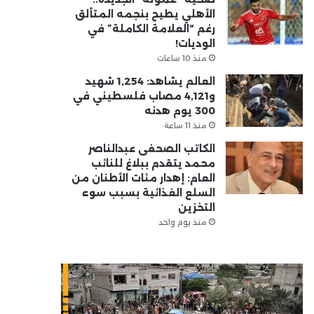
الأهلي يطيح بنجمه المتألق
رغم “العلامة الكاملة” في
الوديات!
منذ 10 ساعات
العالم يشاهد: 1,254 شهيد
و4,121 مصاب فلسطيني في
300 يوم هدنه
منذ 11 ساعة
الكاتب الصحفى عبدالناصر
محمد يتقدم ببلاغ للنائب
العام: إهدار مئات الأطنان من
السلع الغذائية بسبب سوء
التخزين
منذ يوم واحد