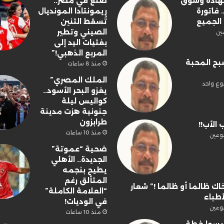
شهادة وسوق
صنع في مصر..
فاتورة
ريمونتادا المونديال
الجميع
تُسقط التنين
الصيني وتطير
ين
بفتيات اليد إلى
المربع الذهبي!”
بح المحبة
منذ 8 ساعات
الملك المصري”
وع واحد
يغزو البحر الأسود..
كواليس ليلة
جنونية هزت مدينة
طرابزون
 الأب!!
منذ 10 ساعات
وعين
ضحية “عموتة”
الجديدة.. الأهلي
يطيح بنجمه
المتألق رغم
اك ظالما أو ظالما !” شعار
“العلامة الكاملة”
أطباء
في الوديات!
وعين
منذ 10 ساعات