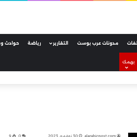
فات
مدونات عرب بوست
التقارير
رياضة
حوادث وق
يهمك
لأسود.. كواليس ليلة جنونية هزت مدينة طرابزون
alarabicpost.com
30 نوفمبر، 2023
0
9