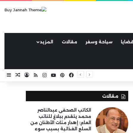
ضايا
سياحة وسفر
مقالات
المزيد
فيسبوك
بينتيريست
يوتيوب
انستقرام
ملخص الموقع RSS
تسجيل الد
مقال ع
إضا
مقالات
الكاتب الصحفى عبدالناصر
محمد يتقدم ببلاغ للنائب
العام: إهدار مئات الأطنان من
السلع الغذائية بسبب سوء