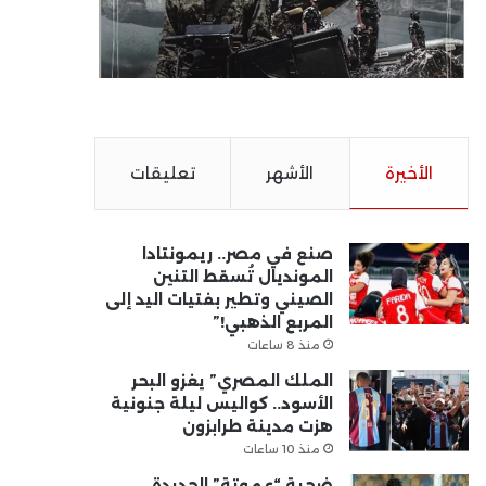
الأخيرة
الأشهر
تعليقات
صنع في مصر.. ريمونتادا
المونديال تُسقط التنين
الصيني وتطير بفتيات اليد إلى
المربع الذهبي!”
منذ 8 ساعات
الملك المصري” يغزو البحر
الأسود.. كواليس ليلة جنونية
هزت مدينة طرابزون
منذ 10 ساعات
ضحية “عموتة” الجديدة..