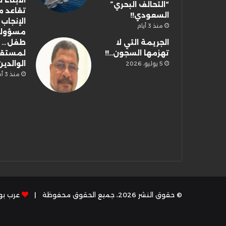
الأبناء
“التحالف البحري”
تقاعد م
السعودي!!
الإنجاب
منذ 3 أيام
مسؤولي
الجريمة التي لا
طفل… إ
تهزمها السجون..!!
لمستق
الوالدي
5 يوليو، 2026
منذ 3 أسابيع
© حقوق النشر 2026، جميع الحقوق محفوظة |
عرب بوس