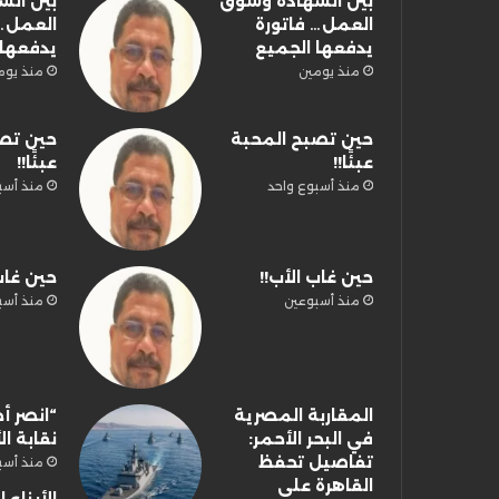
بين الشهادة وسوق
بين ال
العمل… فاتورة
العمل… 
يدفعها الجميع
يدفعها 
منذ يومين
منذ يوم
حين تصبح المحبة
حين تص
عبئًا!!
عبئًا!!
منذ أسبوع واحد
منذ أسب
حين غاب الأب!!
حين غاب
منذ أسبوعين
منذ أسب
المقاربة المصرية
“انصر أخ
في البحر الأحمر:
نقابة ال
تفاصيل تحفظ
منذ أسب
القاهرة على