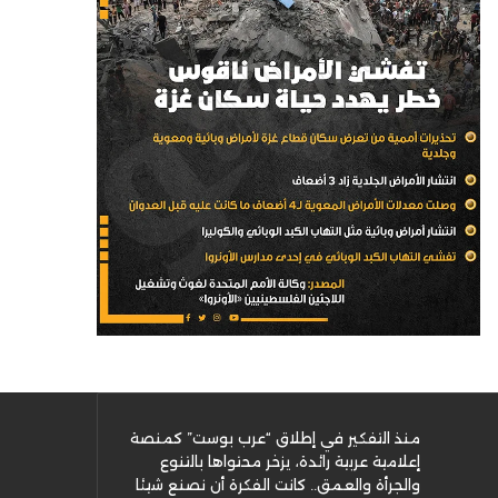
منذ التفكير في إطلاق “عرب بوست” كمنصة
إعلامية عربية رائدة، يزخر محتواها بالتنوع
والجرأة والعمق.. كانت الفكرة أن نصنع شيئا