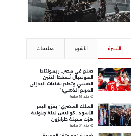
الأخيرة
الأشهر
تعليقات
صنع في مصر.. ريمونتادا
المونديال تُسقط التنين
الصيني وتطير بفتيات اليد إلى
المربع الذهبي!”
منذ 19 ساعة
الملك المصري” يغزو البحر
الأسود.. كواليس ليلة جنونية
هزت مدينة طرابزون
منذ 21 ساعة
ضحية “عموتة” الجديدة..