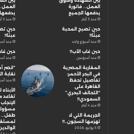
بين الشهادة وسوق
بين ال
العمل… فاتورة
العمل… 
يدفعها الجميع
يدفعها 
منذ 3 أيام
منذ 3 أيام
حين تصبح المحبة
حين تص
عبئًا!!
عبئًا!!
منذ أسبوع واحد
منذ أسب
حين غاب الأب!!
حين غاب
منذ أسبوعين
منذ أسب
المقاربة المصرية
“انصر أخ
في البحر الأحمر:
نقابة ال
تفاصيل تحفظ
منذ أسب
القاهرة على
الأبناء
“التحالف البحري”
تقاعد م
السعودي!!
الإنجاب
منذ 4 أيام
مسؤولي
الجريمة التي لا
طفل… إ
تهزمها السجون..!!
لمستق
الوالدي
5 يوليو، 2026