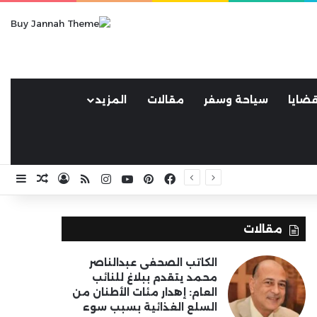
ضايا
سياحة وسفر
مقالات
المزيد
فيسبوك
بينتيريست
يوتيوب
انستقرام
ملخص الموقع RSS
تسجيل الد
مقال ع
إضا
مقالات
الكاتب الصحفى عبدالناصر
محمد يتقدم ببلاغ للنائب
العام: إهدار مئات الأطنان من
السلع الغذائية بسبب سوء