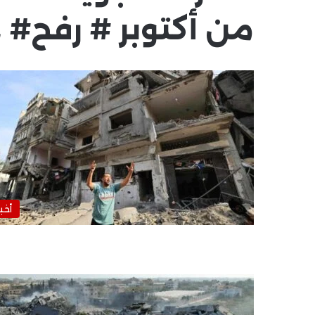
من أكتوبر # رفح#
أخبا