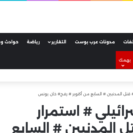
فات
مدونات عرب بوست
التقارير
رياضة
حوادث وق
يهمك
لأسود.. كواليس ليلة جنونية هزت مدينة طرابزون
ة # قتل المدنيين # السابع من أكتوبر # رفح# خان يونس
ائيلي # استمرار
تل المدنيين # السابع