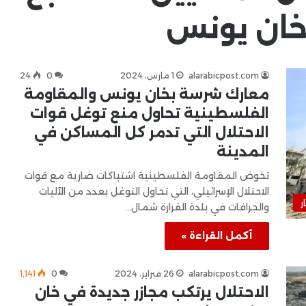
 خان يونس
alarabicpost.com
1 مارس، 2024
0
24
معارك شرسة بخان يونس والمقاومة
الفلسطينية تحاول منع توغل قوات
الاحتلال التي تدمر كل المساكن في
المدينة
تخوض المقاومة الفلسطينية اشتباكات ضارية مع قوات
الاحتلال الإسرائيلي، التي تحاول التوغل بعدد من الآليات
ر
والجرافات في بلدة القرارة شمال…
أكمل القراءة »
alarabicpost.com
26 فبراير، 2024
0
1٬141
الاحتلال يرتكب مجازر جديدة في خان