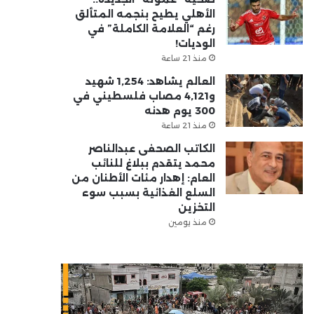
الأهلي يطيح بنجمه المتألق
رغم “العلامة الكاملة” في
الوديات!
منذ 21 ساعة
العالم يشاهد: 1,254 شهيد
و4,121 مصاب فلسطيني في
300 يوم هدنه
منذ 21 ساعة
الكاتب الصحفى عبدالناصر
محمد يتقدم ببلاغ للنائب
العام: إهدار مئات الأطنان من
السلع الغذائية بسبب سوء
التخزين
منذ يومين