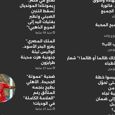
شهادة وسوق
صنع في مصر..
فاتورة
ريمونتادا المونديال
الجميع
تُسقط التنين
الصيني وتطير
بفتيات اليد إلى
بح المحبة
المربع الذهبي!”
منذ 19 ساعة
وع واحد
الملك المصري”
 الأب!!
يغزو البحر الأسود..
وعين
كواليس ليلة
جنونية هزت مدينة
اك ظالما أو ظالما !” شعار
طرابزون
أطباء
منذ 21 ساعة
وعين
ضحية “عموتة”
 ليسوا خطة
الجديدة.. الأهلي
تى تحوّل
يطيح بنجمه
 من
المتألق رغم
ة تجاه
“العلامة الكاملة”
لى ضمان
في الوديات!
بل
منذ 21 ساعة
ن؟