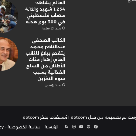
العالم يشاهد:
1,254 شهيد و4,121
مصاب فلسطيني
في 300 يوم هدنه
منذ 21 ساعة
الكاتب الصحفى
عبدالناصر محمد
يتقدم ببلاغ للنائب
العام: إهدار مئات
الأطنان من السلع
الغذائية بسبب
سوء التخزين
منذ يومين
ت تم تصميمه من قِبل dotcom
| مُستضاف بفخر
dotcom
فيسبوك
بينتيريست
يوتيوب
انستقرام
ملخص
الرئيسية
سياسة الخصوصية – Privacy Policy
الموقع