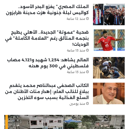
الملك المصري” يغزو البحر الأسود..
كواليس ليلة جنونية هزت مدينة طرابزون
منذ 12 ساعة
ضحية “عموتة” الجديدة.. الأهلي يطيح
بنجمه المتألق رغم “العلامة الكاملة” في
الوديات!
منذ 13 ساعة
العالم يشاهد: 1,254 شهيد و4,121 مصاب
فلسطيني في 300 يوم هدنه
منذ 13 ساعة
الكاتب الصحفى عبدالناصر محمد يتقدم
ببلاغ للنائب العام: إهدار مئات الأطنان من
السلع الغذائية بسبب سوء التخزين
منذ يومين