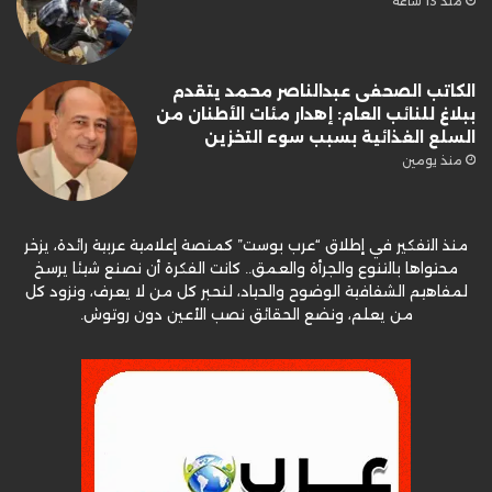
منذ 13 ساعة
الكاتب الصحفى عبدالناصر محمد يتقدم
ببلاغ للنائب العام: إهدار مئات الأطنان من
السلع الغذائية بسبب سوء التخزين
منذ يومين
منذ التفكير في إطلاق “عرب بوست” كمنصة إعلامية عربية رائدة، يزخر
محتواها بالتنوع والجرأة والعمق.. كانت الفكرة أن نصنع شيئا يرسخ
لمفاهيم الشفافية الوضوح والحياد، لنحبر كل من لا يعرف، ونزود كل
من يعلم، ونضع الحقائق نصب الأعين دون روتوش.