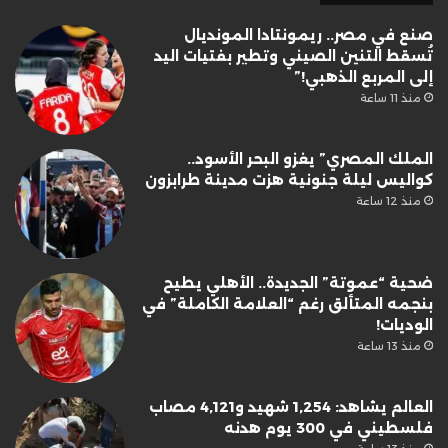
صنع في مصر.. ريمونتادا المونديال
تُسقط التنين الصيني وتطير بفتيات اليد
إلى المربع الذهبي!”
منذ 11 ساعة
الملك المصري” يغزو البحر الأسود..
كواليس ليلة جنونية هزت مدينة طرابزون
منذ 12 ساعة
ضحية “عموتة” الجديدة.. الأهلي يطيح
بنجمه المتألق رغم “العلامة الكاملة” في
الوديات!
منذ 13 ساعة
العالم يشاهد: 1,254 شهيد و4,121 مصاب
فلسطيني في 300 يوم هدنه