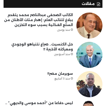
مقالات
الكاتب الصحفى عبدالناصر محمد يتقدم
ببلاغ للنائب العام: إهدار مئات الأطنان من
السلع الغذائية بسبب سوء التخزين
منذ يومين
حل الكنسيت.. صراع نتنياهو الوجودي
ومعركته الأخيرة !!
منذ أسبوعين
سوبرمان مصر!!
منذ 3 أسابيع
ليس دفاعا عن “أحمد موسى والديهي” ..