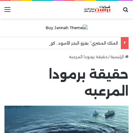
بحث عن
الق
الملك المصري” يغزو البحر الأسود.. كواليس ليلة جنونية هزت مدينة طرابزون
الرئيسية
/
حقيقة برمودا المرعبه
حقيقة برمودا
المرعبه