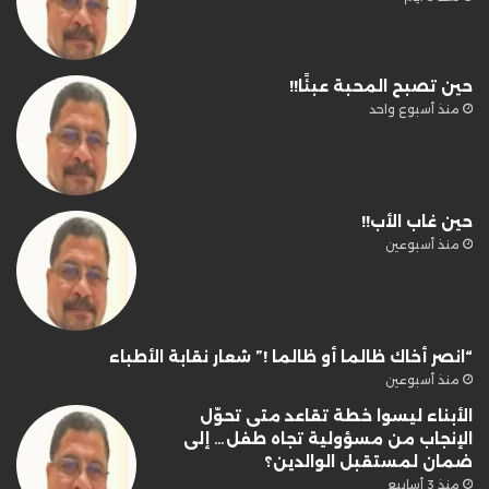
حين تصبح المحبة عبئًا!!
منذ أسبوع واحد
حين غاب الأب!!
منذ أسبوعين
“انصر أخاك ظالما أو ظالما !” شعار نقابة الأطباء
منذ أسبوعين
الأبناء ليسوا خطة تقاعد متى تحوّل
الإنجاب من مسؤولية تجاه طفل… إلى
ضمان لمستقبل الوالدين؟
منذ 3 أسابيع