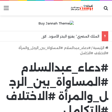
بحث عن
الق
الملك المصري” يغزو البحر الأسود.. كواليس ليلة جنونية هزت مدينة طرابزون
الرئيسية
/
#دعاء_عبدالسلام #المساواة_بين_الرجل_والمرأة
#الاختلاف #التكامل
#دعاء_عبدالسلام
#المساواة_بين_الرج
ل_والمرأة #الاختلاف
#التكامل