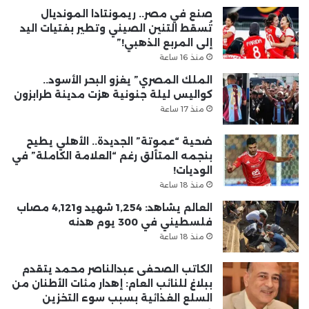
صنع في مصر.. ريمونتادا المونديال
تُسقط التنين الصيني وتطير بفتيات اليد
إلى المربع الذهبي!”
منذ 16 ساعة
الملك المصري” يغزو البحر الأسود..
كواليس ليلة جنونية هزت مدينة طرابزون
منذ 17 ساعة
ضحية “عموتة” الجديدة.. الأهلي يطيح
بنجمه المتألق رغم “العلامة الكاملة” في
الوديات!
منذ 18 ساعة
العالم يشاهد: 1,254 شهيد و4,121 مصاب
فلسطيني في 300 يوم هدنه
منذ 18 ساعة
الكاتب الصحفى عبدالناصر محمد يتقدم
ببلاغ للنائب العام: إهدار مئات الأطنان من
السلع الغذائية بسبب سوء التخزين