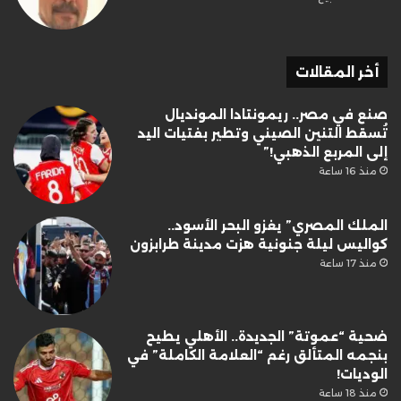
أخر المقالات
صنع في مصر.. ريمونتادا المونديال
تُسقط التنين الصيني وتطير بفتيات اليد
إلى المربع الذهبي!”
منذ 16 ساعة
الملك المصري” يغزو البحر الأسود..
كواليس ليلة جنونية هزت مدينة طرابزون
منذ 17 ساعة
ضحية “عموتة” الجديدة.. الأهلي يطيح
بنجمه المتألق رغم “العلامة الكاملة” في
الوديات!
منذ 18 ساعة