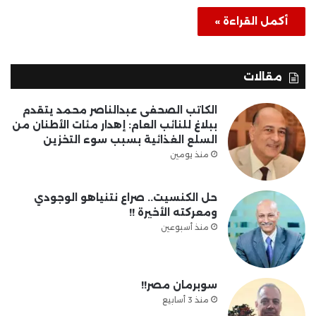
أكمل القراءة »
مقالات
الكاتب الصحفى عبدالناصر محمد يتقدم
ببلاغ للنائب العام: إهدار مئات الأطنان من
السلع الغذائية بسبب سوء التخزين
منذ يومين
حل الكنسيت.. صراع نتنياهو الوجودي
ومعركته الأخيرة !!
منذ أسبوعين
سوبرمان مصر!!
منذ 3 أسابيع