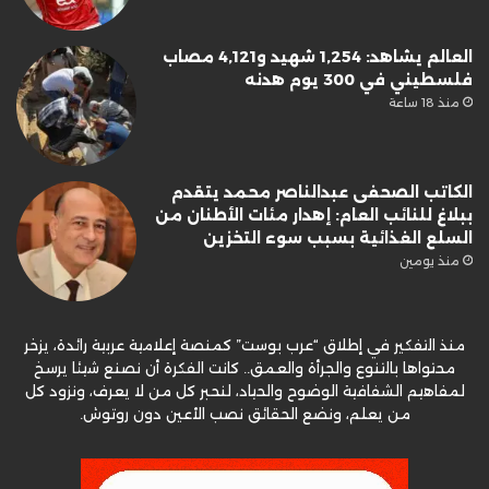
العالم يشاهد: 1,254 شهيد و4,121 مصاب
فلسطيني في 300 يوم هدنه
منذ 18 ساعة
الكاتب الصحفى عبدالناصر محمد يتقدم
ببلاغ للنائب العام: إهدار مئات الأطنان من
السلع الغذائية بسبب سوء التخزين
منذ يومين
منذ التفكير في إطلاق “عرب بوست” كمنصة إعلامية عربية رائدة، يزخر
محتواها بالتنوع والجرأة والعمق.. كانت الفكرة أن نصنع شيئا يرسخ
لمفاهيم الشفافية الوضوح والحياد، لنحبر كل من لا يعرف، ونزود كل
من يعلم، ونضع الحقائق نصب الأعين دون روتوش.