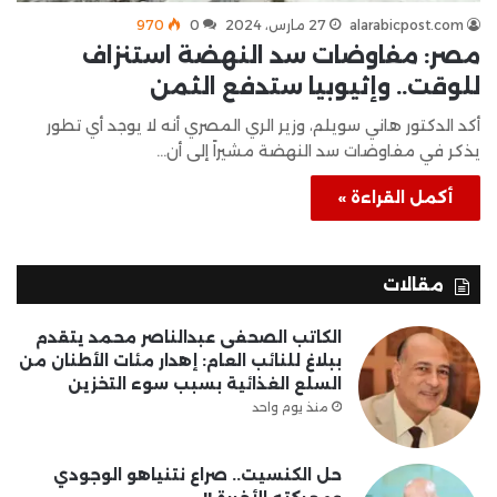
alarabicpost.com
27 مارس، 2024
0
970
مصر: مفاوضات سد النهضة استنزاف
للوقت.. وإثيوبيا ستدفع الثمن
أكد الدكتور هاني سويلم، وزير الري المصري أنه لا يوجد أي تطور
يذكر في مفاوضات سد النهضة مشيراً إلى أن…
أكمل القراءة »
مقالات
الكاتب الصحفى عبدالناصر محمد يتقدم
ببلاغ للنائب العام: إهدار مئات الأطنان من
السلع الغذائية بسبب سوء التخزين
منذ يوم واحد
حل الكنسيت.. صراع نتنياهو الوجودي