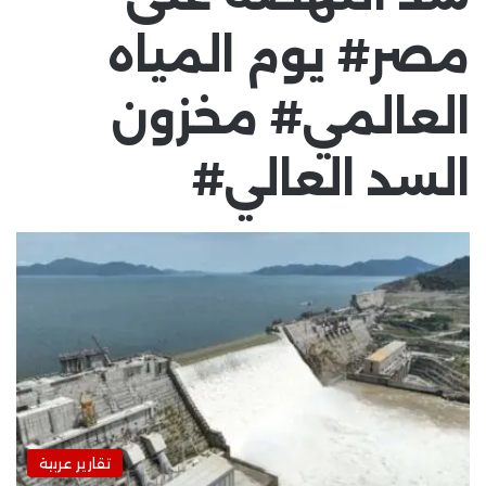
مصر# يوم المياه
العالمي# مخزون
السد العالي#
تقارير عربية