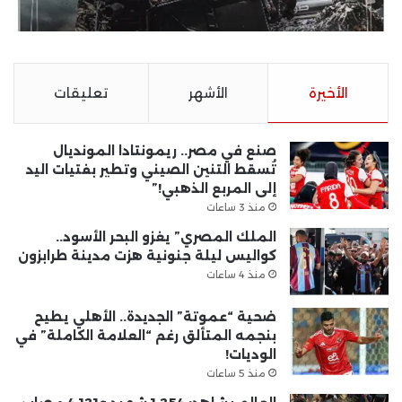
الأخيرة
الأشهر
تعليقات
صنع في مصر.. ريمونتادا المونديال
تُسقط التنين الصيني وتطير بفتيات اليد
إلى المربع الذهبي!”
منذ 3 ساعات
الملك المصري” يغزو البحر الأسود..
كواليس ليلة جنونية هزت مدينة طرابزون
منذ 4 ساعات
ضحية “عموتة” الجديدة.. الأهلي يطيح
بنجمه المتألق رغم “العلامة الكاملة” في
الوديات!
منذ 5 ساعات