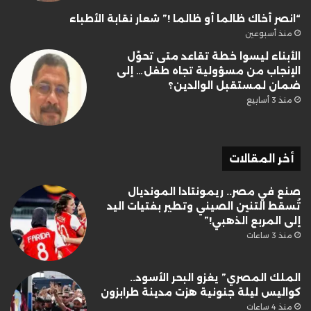
“انصر أخاك ظالما أو ظالما !” شعار نقابة الأطباء
منذ أسبوعين
الأبناء ليسوا خطة تقاعد متى تحوّل
الإنجاب من مسؤولية تجاه طفل… إلى
ضمان لمستقبل الوالدين؟
منذ 3 أسابيع
أخر المقالات
صنع في مصر.. ريمونتادا المونديال
تُسقط التنين الصيني وتطير بفتيات اليد
إلى المربع الذهبي!”
منذ 3 ساعات
الملك المصري” يغزو البحر الأسود..
كواليس ليلة جنونية هزت مدينة طرابزون
منذ 4 ساعات