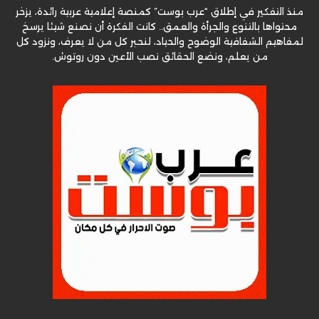
منذ التفكير في إطلاق “عرب بوست” كمنصة إعلامية عربية رائدة، يزخر
محتواها بالتنوع والجرأة والعمق.. كانت الفكرة أن نصنع شيئا يرسخ
لمفاهيم الشفافية الوضوح والحياد، لنحبر كل من لا يعرف، ونزود كل
من يعلم، ونضع الحقائق نصب الأعين دون روتوش.