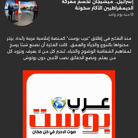
إسرائيل.. ميشيجان تحسم معركة
الديمقراطيين الأكثر سخونة
منذ يوم واحد
منذ التفكير في إطلاق “عرب بوست” كمنصة إعلامية عربية رائدة، يزخر
محتواها بالتنوع والجرأة والعمق.. كانت الفكرة أن نصنع شيئا يرسخ
لمفاهيم الشفافية الوضوح والحياد، لنحبر كل من لا يعرف، ونزود كل
من يعلم، ونضع الحقائق نصب الأعين دون روتوش.