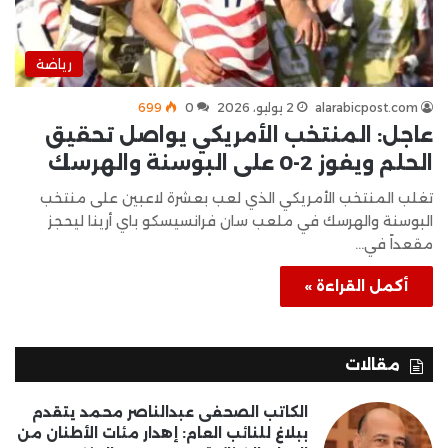
رياضة
alarabicpost.com
2 يوليو، 2026
0
699
عاجل: المنتخب الأمريكي يواصل تحقيق
الحلم ويفوز 2-0 على البوسنة والهرسك
تغلب المنتخب الأمريكي الذي لعب بعشرة لاعبين على منتخب
البوسنة والهرسك في ملعب سان فرانسيسكو باي أرينا ليحجز
مقعداً في…
أكمل القراءة »
مقالات
الكاتب الصحفى عبدالناصر محمد يتقدم
ببلاغ للنائب العام: إهدار مئات الأطنان من