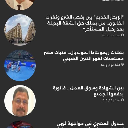
“الإيجار القديم” بين رفض الشرع وثغرات
القانون.. من يملك حق الشقة البديلة
بعد رحيل المستأجر؟
منذ 18 ساعة
بطلات ريمونتادا المونديال.. فتيات مصر
مستعدات لقهر التنين الصيني
منذ يوم واحد
بين الشهادة وسوق العمل… فاتورة
يدفعها الجميع
منذ يوم واحد
عبدول المصري في مواجهة لوبي