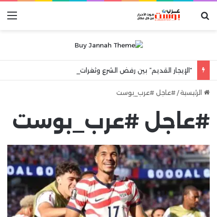
بحث عن
الق
“الإيجار القديم” بين رفض الشرع وثغرات القانون.. من يملك حق الشقة البديلة بعد رحيل المستأجر؟
الرئيسية
/
#عاجل #عرب_بوست
#عاجل #عرب_بوست