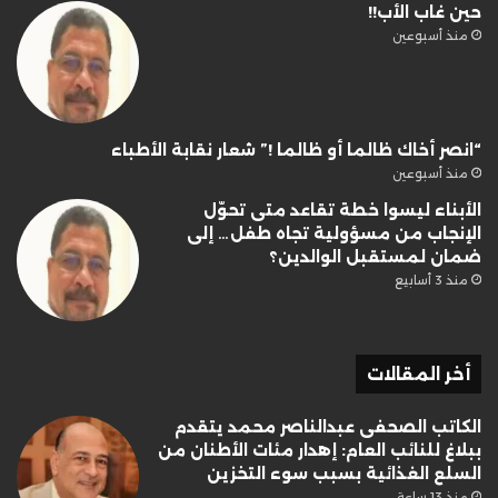
حين غاب الأب!!
منذ أسبوعين
“انصر أخاك ظالما أو ظالما !” شعار نقابة الأطباء
منذ أسبوعين
الأبناء ليسوا خطة تقاعد متى تحوّل
الإنجاب من مسؤولية تجاه طفل… إلى
ضمان لمستقبل الوالدين؟
منذ 3 أسابيع
أخر المقالات
الكاتب الصحفى عبدالناصر محمد يتقدم
ببلاغ للنائب العام: إهدار مئات الأطنان من
السلع الغذائية بسبب سوء التخزين
منذ 13 ساعة