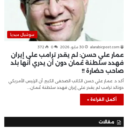
سوشيال ميديا
alarabicpost.com
30 مايو، 2026
0
372
عمار علي حسن: لم يقدر ترامب على إيران
فهدد سلطنة عُمان دون أن يدري أنها بلد
صاحب حضارة !!
أكد د. عمار علي حسن الكاتب الصحفى الكبير، أن الرئيس الأمريكي
دونالد ترامب لم يقدر على إيران فهدد سلطنة عُمان،…
أكمل القراءة »
مقالات