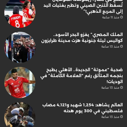
تُسقط التنين الصيني وتطير بفتيات اليد
إلى المربع الذهبي!”
منذ 11 ساعة
الملك المصري” يغزو البحر الأسود..
كواليس ليلة جنونية هزت مدينة طرابزون
منذ 13 ساعة
ضحية “عموتة” الجديدة.. الأهلي يطيح
بنجمه المتألق رغم “العلامة الكاملة” في
الوديات!
منذ 13 ساعة
العالم يشاهد: 1,254 شهيد و4,121 مصاب
فلسطيني في 300 يوم هدنه
منذ 13 ساعة