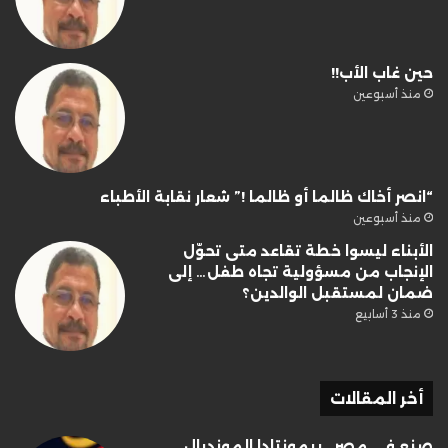
حين غاب الأب!!
منذ أسبوعين
“انصر أخاك ظالما أو ظالما !” شعار نقابة الأطباء
منذ أسبوعين
الأبناء ليسوا خطة تقاعد متى تحوّل
الإنجاب من مسؤولية تجاه طفل… إلى
ضمان لمستقبل الوالدين؟
منذ 3 أسابيع
أخر المقالات
صنع في مصر.. ريمونتادا المونديال