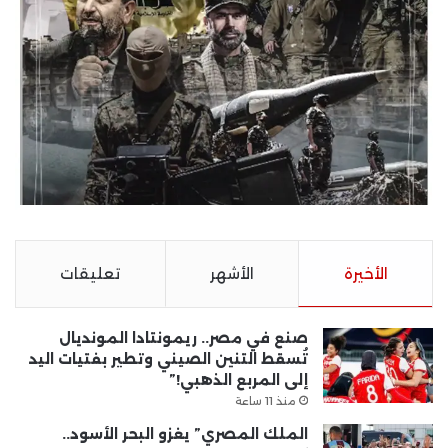
الأخيرة
الأشهر
تعليقات
صنع في مصر.. ريمونتادا المونديال
تُسقط التنين الصيني وتطير بفتيات اليد
إلى المربع الذهبي!”
منذ 11 ساعة
الملك المصري” يغزو البحر الأسود..