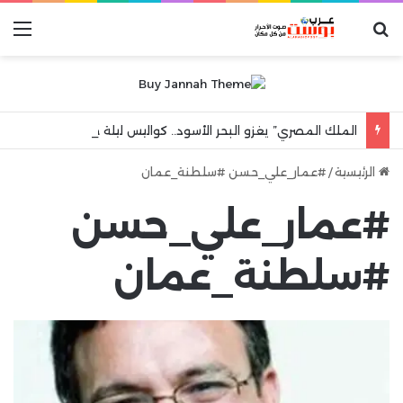
بحث عن
الق
الملك المصري” يغزو البحر الأسود.. كواليس ليلة جنونية هزت مدينة طرابزون
الرئيسية
/
#عمار_علي_حسن #سلطنة_عمان
#عمار_علي_حسن
#سلطنة_عمان