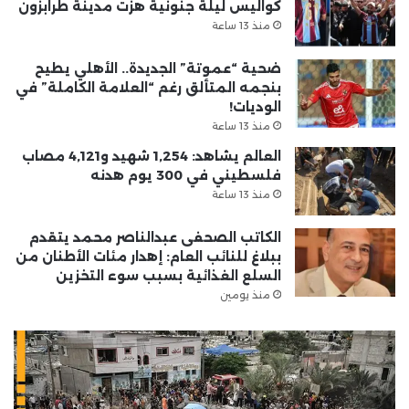
كواليس ليلة جنونية هزت مدينة طرابزون
منذ 13 ساعة
ضحية “عموتة” الجديدة.. الأهلي يطيح
بنجمه المتألق رغم “العلامة الكاملة” في
الوديات!
منذ 13 ساعة
العالم يشاهد: 1,254 شهيد و4,121 مصاب
فلسطيني في 300 يوم هدنه
منذ 13 ساعة
الكاتب الصحفى عبدالناصر محمد يتقدم
ببلاغ للنائب العام: إهدار مئات الأطنان من
السلع الغذائية بسبب سوء التخزين
منذ يومين