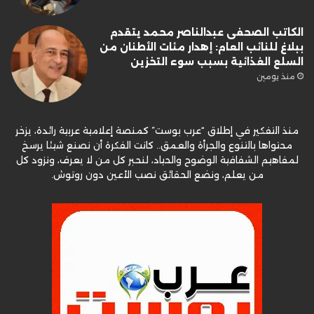
الكاتب الصحفى عبدالناصر محمد يتقدم
ببلاغ للنائب العام: إهدار مئات الأطنان من
السلع الغذائية بسبب سوء التخزين
منذ يومين
منذ التفكير في إطلاق “عرب بوست” كمنصة إعلامية عربية رائدة، يزخر
محتواها بالتنوع والجرأة والعمق.. كانت الفكرة أن نصنع شيئا يرسخ
لمفاهيم الشفافية الوضوح والحياد، لنحبر كل من لا يعرف، ونزود كل
من يعلم، ونضع الحقائق نصب الأعين دون روتوش.