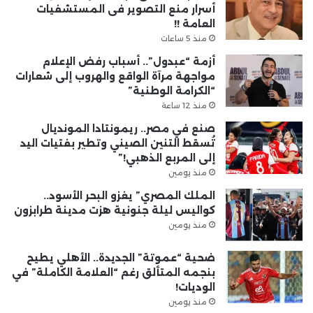
أسرار منع التصوير فى المستشفيات
العامة !!
منذ 5 ساعات
أزمة “عبدول”.. أسباب رفض الإعلام
مواجهة مرآة الواقع والهروب إلى شعارات
“الكرامة الوطنية”
منذ 12 ساعة
صنع في مصر.. ريمونتادا المونديال
تُسقط التنين الصيني وتطير بفتيات اليد
إلى المربع الذهبي!”
منذ يومين
الملك المصري” يغزو البحر الأسود..
كواليس ليلة جنونية هزت مدينة طرابزون
منذ يومين
ضحية “عموتة” الجديدة.. الأهلي يطيح
بنجمه المتألق رغم “العلامة الكاملة” في
الوديات!
منذ يومين