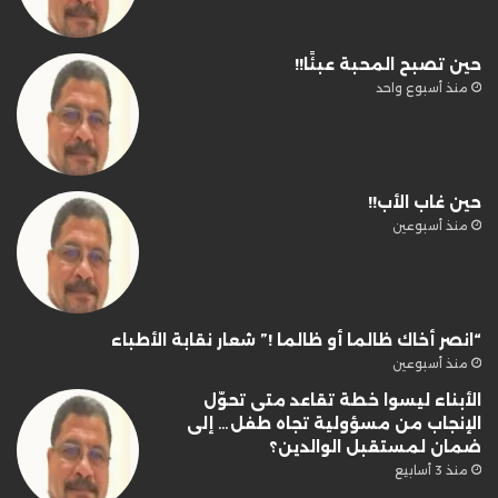
حين تصبح المحبة عبئًا!!
منذ أسبوع واحد
حين غاب الأب!!
منذ أسبوعين
“انصر أخاك ظالما أو ظالما !” شعار نقابة الأطباء
منذ أسبوعين
الأبناء ليسوا خطة تقاعد متى تحوّل
الإنجاب من مسؤولية تجاه طفل… إلى
ضمان لمستقبل الوالدين؟
منذ 3 أسابيع