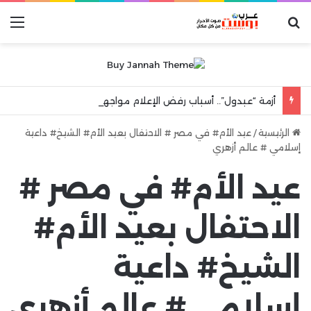
بحث عن
الق
أزمة “عبدول”.. أسباب رفض الإعلام مواجهة مرآة الواقع والهروب إلى شعارات “الكرامة الوطنية”
الرئيسية
/
عيد الأم# في مصر # الاحتفال بعيد الأم# الشيخ# داعية
إسلامي # عالم أزهري
عيد الأم# في مصر #
الاحتفال بعيد الأم#
الشيخ# داعية
إسلامي # عالم أزهري