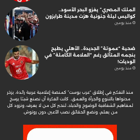
الملك المصري” يغزو البحر الأسود..
كواليس ليلة جنونية هزت مدينة طرابزون
منذ يومين
ضحية “عموتة” الجديدة.. الأهلي يطيح
بنجمه المتألق رغم “العلامة الكاملة” في
الوديات!
منذ يومين
منذ التفكير في إطلاق “عرب بوست” كمنصة إعلامية عربية رائدة، يزخر
محتواها بالتنوع والجرأة والعمق.. كانت الفكرة أن نصنع شيئا يرسخ
لمفاهيم الشفافية الوضوح والحياد، لنحبر كل من لا يعرف، ونزود كل
من يعلم، ونضع الحقائق نصب الأعين دون روتوش.