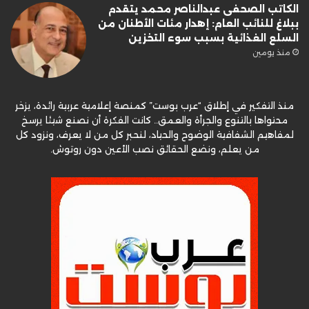
الكاتب الصحفى عبدالناصر محمد يتقدم
ببلاغ للنائب العام: إهدار مئات الأطنان من
السلع الغذائية بسبب سوء التخزين
منذ يومين
منذ التفكير في إطلاق “عرب بوست” كمنصة إعلامية عربية رائدة، يزخر
محتواها بالتنوع والجرأة والعمق.. كانت الفكرة أن نصنع شيئا يرسخ
لمفاهيم الشفافية الوضوح والحياد، لنحبر كل من لا يعرف، ونزود كل
من يعلم، ونضع الحقائق نصب الأعين دون روتوش.