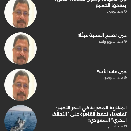
يدفعها الجميع
منذ يومين
حين تصبح المحبة عبئًا!!
منذ أسبوع واحد
حين غاب الأب!!
منذ أسبوعين
المقاربة المصرية في البحر الأحمر:
تفاصيل تحفظ القاهرة على “التحالف
البحري” السعودي!!
منذ 4 أيام