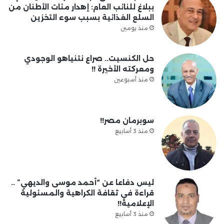
ببلاغ للنائب العام: إهدار مئات الأطنان من
السلع الغذائية بسبب سوء التخزين
منذ يومين
حل الكنسيت.. صراع نتنياهو الوجودي
ومعركته الأخيرة !!
منذ أسبوعين
سوبرمان مصر!!
منذ 3 أسابيع
ليس دفاعا عن “أحمد موسى والديهي” ..
قراءة في ثقافة الكراهية والمسئولية
الإعلامية!!
منذ 3 أسابيع