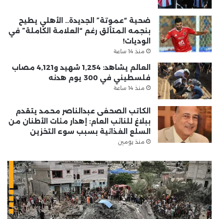
ضحية “عموتة” الجديدة.. الأهلي يطيح
بنجمه المتألق رغم “العلامة الكاملة” في
الوديات!
منذ 14 ساعة
العالم يشاهد: 1,254 شهيد و4,121 مصاب
فلسطيني في 300 يوم هدنه
منذ 14 ساعة
الكاتب الصحفى عبدالناصر محمد يتقدم
ببلاغ للنائب العام: إهدار مئات الأطنان من
السلع الغذائية بسبب سوء التخزين
منذ يومين