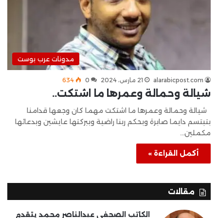
مدونات عرب بوست
alarabicpost.com
21 مارس، 2024
0
634
شيالة وحمالة وعمرها ما اشتكت..
شيالة وحمالة وعمرها ما اشتكت مهما كان وجعها قدامنا
بتبتسم دايما صابرة وبحكم ربنا راضية وببركتها عايشين وبدعائها
مكملين…
أكمل القراءة »
مقالات
الكاتب الصحفى عبدالناصر محمد يتقدم