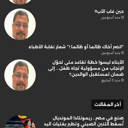
حين غاب الأب!!
منذ أسبوعين
“انصر أخاك ظالما أو ظالما !” شعار نقابة الأطباء
منذ أسبوعين
الأبناء ليسوا خطة تقاعد متى تحوّل
الإنجاب من مسؤولية تجاه طفل… إلى
ضمان لمستقبل الوالدين؟
منذ 3 أسابيع
أخر المقالات
صنع في مصر.. ريمونتادا المونديال
تُسقط التنين الصيني وتطير بفتيات اليد