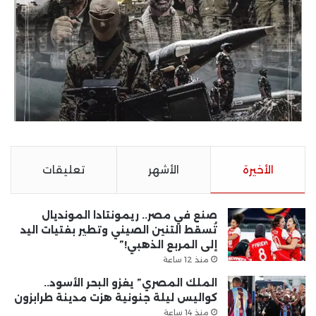
الأخيرة
الأشهر
تعليقات
صنع في مصر.. ريمونتادا المونديال
تُسقط التنين الصيني وتطير بفتيات اليد
إلى المربع الذهبي!”
منذ 12 ساعة
الملك المصري” يغزو البحر الأسود..
كواليس ليلة جنونية هزت مدينة طرابزون
منذ 14 ساعة