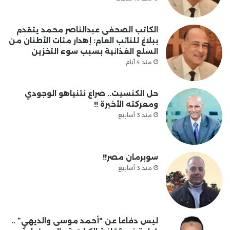
الكاتب الصحفى عبدالناصر محمد يتقدم
ببلاغ للنائب العام: إهدار مئات الأطنان من
السلع الغذائية بسبب سوء التخزين
منذ 4 أيام
حل الكنسيت.. صراع نتنياهو الوجودي
ومعركته الأخيرة !!
منذ 3 أسابيع
سوبرمان مصر!!
منذ 3 أسابيع
ليس دفاعا عن “أحمد موسى والديهي” ..