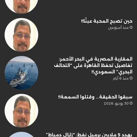
حين تصبح المحبة عبئًا!!
منذ أسبوعين
المقاربة المصرية في البحر الأحمر:
تفاصيل تحفظ القاهرة على “التحالف
البحري” السعودي!!
منذ 6 أيام
سبقوا الحقيقة… وقتلوا السمعة!!
30 يونيو، 2026
يهدد 5 ملايين برميل نفط: “زلزال دمياط”