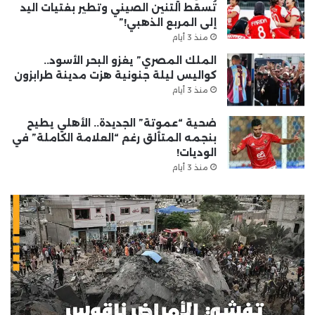
تُسقط التنين الصيني وتطير بفتيات اليد
إلى المربع الذهبي!”
منذ 3 أيام
الملك المصري” يغزو البحر الأسود..
كواليس ليلة جنونية هزت مدينة طرابزون
منذ 3 أيام
ضحية “عموتة” الجديدة.. الأهلي يطيح
بنجمه المتألق رغم “العلامة الكاملة” في
الوديات!
منذ 3 أيام