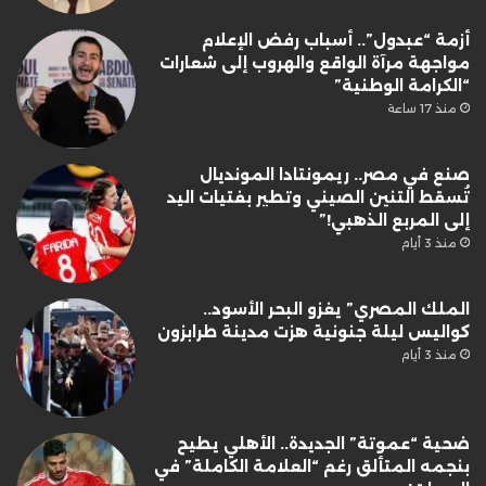
أزمة “عبدول”.. أسباب رفض الإعلام
مواجهة مرآة الواقع والهروب إلى شعارات
“الكرامة الوطنية”
منذ 17 ساعة
صنع في مصر.. ريمونتادا المونديال
تُسقط التنين الصيني وتطير بفتيات اليد
إلى المربع الذهبي!”
منذ 3 أيام
الملك المصري” يغزو البحر الأسود..
كواليس ليلة جنونية هزت مدينة طرابزون
منذ 3 أيام
ضحية “عموتة” الجديدة.. الأهلي يطيح
بنجمه المتألق رغم “العلامة الكاملة” في