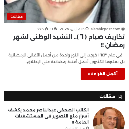
مقالات
alarabicpost.com
16 مارس، 2024
0
376
تخاريف صيام ( ٦ ).. النشيد الوطنى لشهر
رمضان !!
فى عام ١٩٤٣ خرجت إلى النور واحدة من أجمل الأغانى الرمضانية
بل يعتبرها الكثيرون أجمل أغنية رمضانية على الإطلاق…
أكمل القراءة »
مقالات
الكاتب الصحفى عبدالناصر محمد يكشف
أسرار منع التصوير فى المستشفيات
العامة !!
منذ 10 ساعات