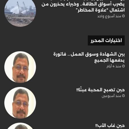
يضرب أسواق الطاقة.. وخبراء يحذرون من
اشتعال “علاوة المخاطر”
منذ أسبوع واحد
اختيارات المحرر
بين الشهادة وسوق العمل… فاتورة
يدفعها الجميع
منذ 4 أيام
حين تصبح المحبة عبئًا!!
منذ أسبوعين
حين غاب الأب!!