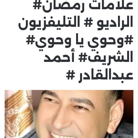
علامات رمضان#
الراديو # التليفزيون
#وحوي يا وحوي#
الشريف# أحمد
عبدالقادر #