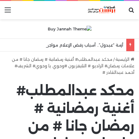
بحث عن
الق
أزمة “عبدول”.. أسباب رفض الإعلام مواجهة مرآة الواقع والهروب إلى شعارات “الكرامة الوطنية”
الرئيسية
/
محكد عبدالمطلب# أغنية رمضانية # رمضان جانا # من
علامات رمضان# الراديو # التليفزيون #وحوي يا وحوي# الشريف#
أحمد عبدالقادر #
محكد عبدالمطلب#
أغنية رمضانية #
رمضان جانا # من