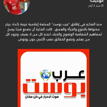
الوديات!
منذ 3 أيام
منذ التفكير في إطلاق “عرب بوست” كمنصة إعلامية عربية رائدة، يزخر
محتواها بالتنوع والجرأة والعمق.. كانت الفكرة أن نصنع شيئا يرسخ
لمفاهيم الشفافية الوضوح والحياد، لنحبر كل من لا يعرف، ونزود كل
من يعلم، ونضع الحقائق نصب الأعين دون روتوش.