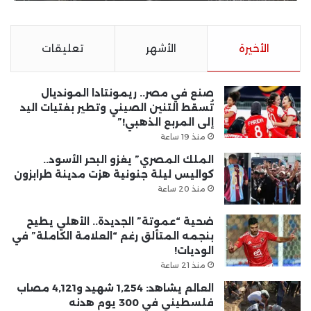
الأخيرة
الأشهر
تعليقات
صنع في مصر.. ريمونتادا المونديال
تُسقط التنين الصيني وتطير بفتيات اليد
إلى المربع الذهبي!”
منذ 19 ساعة
الملك المصري” يغزو البحر الأسود..
كواليس ليلة جنونية هزت مدينة طرابزون
منذ 20 ساعة
ضحية “عموتة” الجديدة.. الأهلي يطيح
بنجمه المتألق رغم “العلامة الكاملة” في
الوديات!
منذ 21 ساعة
العالم يشاهد: 1,254 شهيد و4,121 مصاب
فلسطيني في 300 يوم هدنه