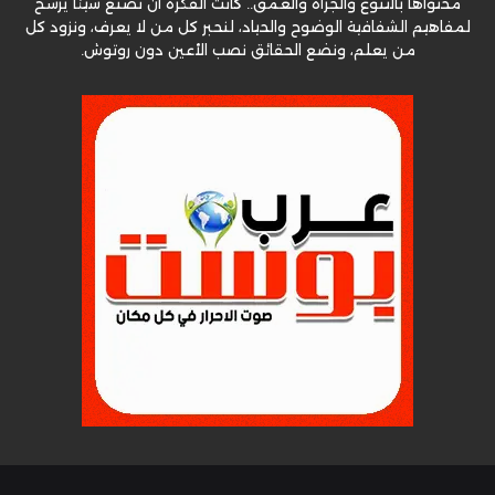
محتواها بالتنوع والجرأة والعمق.. كانت الفكرة أن نصنع شيئا يرسخ
لمفاهيم الشفافية الوضوح والحياد، لنحبر كل من لا يعرف، ونزود كل
من يعلم، ونضع الحقائق نصب الأعين دون روتوش.