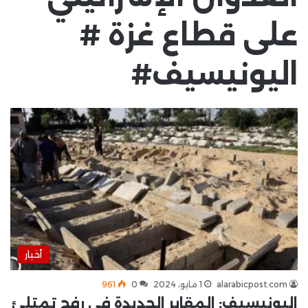
على قطاع غزة #
اليونيسيف#
أخبار
alarabicpost.com
1 مايو، 2024
0
961
اليونيسيف: المقابر الجديدة في رفح تمتلئ