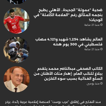
ضحية “عموتة” الجديدة.. الأهلي يطيح
بنجمه المتألق رغم “العلامة الكاملة” في
الوديات!
منذ 21 ساعة
العالم يشاهد: 1,254 شهيد و4,121 مصاب
فلسطيني في 300 يوم هدنه
منذ 21 ساعة
الكاتب الصحفى عبدالناصر محمد يتقدم
ببلاغ للنائب العام: إهدار مئات الأطنان من
السلع الغذائية بسبب سوء التخزين
منذ يومين
منذ التفكير في إطلاق “عرب بوست” كمنصة إعلامية عربية رائدة، يزخر