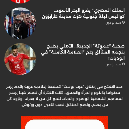
الملك المصري” يغزو البحر الأسود..
كواليس ليلة جنونية هزت مدينة طرابزون
منذ يومين
ضحية “عموتة” الجديدة.. الأهلي يطيح
بنجمه المتألق رغم “العلامة الكاملة” في
الوديات!
منذ يومين
منذ التفكير في إطلاق “عرب بوست” كمنصة إعلامية عربية رائدة، يزخر
محتواها بالتنوع والجرأة والعمق.. كانت الفكرة أن نصنع شيئا يرسخ
لمفاهيم الشفافية الوضوح والحياد، لنحبر كل من لا يعرف، ونزود كل
من يعلم، ونضع الحقائق نصب الأعين دون روتوش.