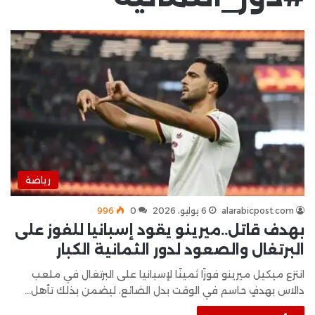
رياضة
alarabicpost.com
6 يوليو، 2026
0
996
بهدف قاتل..ميرينو يقود إسبانيا للفوز على
البرتغال والصعود لدور الثمانية الكبار
انتزع ميكيل ميرينو فوزًا ثمينًا لإسبانيا على البرتغال في ملعب
دالاس بهدفٍ حاسم في الوقت بدل الضائع، ليضمن بذلك تأهل…