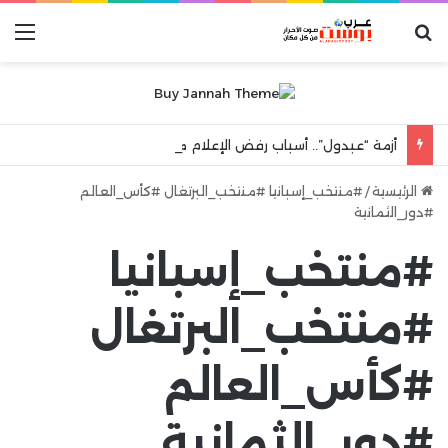
بحث عن
الق
أزمة “عبدول”.. أسباب رفض الإعلام مواجهة مرآة الواقع والهروب إلى شعارات “الكرامة الوطنية”
الرئيسية
/
#منتخب_إسبانيا #منتخب_البرتغال #كأس_العالم
#دور_الثمانية
#منتخب_إسبانيا
#منتخب_البرتغال
#كأس_العالم
#دور_الثمانية