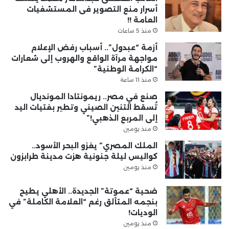
أسرار منع التصوير فى المستشفيات
العامة !!
منذ 5 ساعات
أزمة “عبدول”.. أسباب رفض الإعلام
مواجهة مرآة الواقع والهروب إلى شعارات
“الكرامة الوطنية”
منذ 11 ساعة
صنع في مصر.. ريمونتادا المونديال
تُسقط التنين الصيني وتطير بفتيات اليد
إلى المربع الذهبي!”
منذ يومين
الملك المصري” يغزو البحر الأسود..
كواليس ليلة جنونية هزت مدينة طرابزون
منذ يومين
ضحية “عموتة” الجديدة.. الأهلي يطيح
بنجمه المتألق رغم “العلامة الكاملة” في
الوديات!
منذ يومين