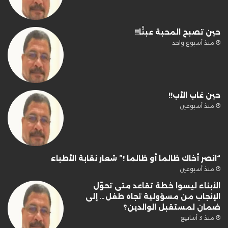
حين تصبح المحبة عبئًا!!
منذ أسبوع واحد
حين غاب الأب!!
منذ أسبوعين
“انصر أخاك ظالما أو ظالما !” شعار نقابة الأطباء
منذ أسبوعين
الأبناء ليسوا خطة تقاعد متى تحوّل
الإنجاب من مسؤولية تجاه طفل… إلى
ضمان لمستقبل الوالدين؟
منذ 3 أسابيع