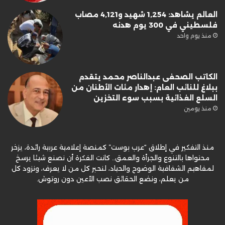
العالم يشاهد: 1,254 شهيد و4,121 مصاب
فلسطيني في 300 يوم هدنه
منذ يوم واحد
الكاتب الصحفى عبدالناصر محمد يتقدم
ببلاغ للنائب العام: إهدار مئات الأطنان من
السلع الغذائية بسبب سوء التخزين
منذ يومين
منذ التفكير في إطلاق “عرب بوست” كمنصة إعلامية عربية رائدة، يزخر
محتواها بالتنوع والجرأة والعمق.. كانت الفكرة أن نصنع شيئا يرسخ
لمفاهيم الشفافية الوضوح والحياد، لنحبر كل من لا يعرف، ونزود كل
من يعلم، ونضع الحقائق نصب الأعين دون روتوش.