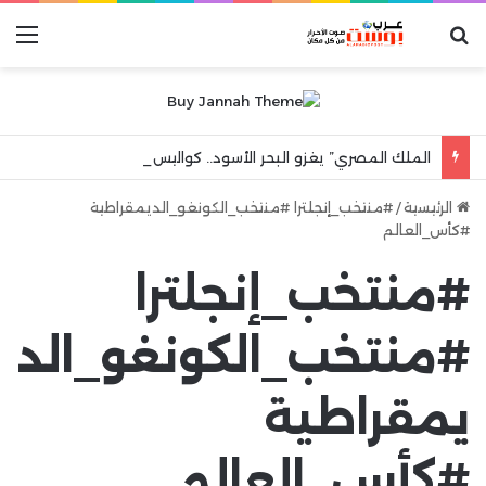
بحث عن
الق
الملك المصري” يغزو البحر الأسود.. كواليس ليلة جنونية هزت مدينة طرابزون
الرئيسية
/
#منتخب_إنجلترا #منتخب_الكونغو_الديمقراطية
#كأس_العالم
#منتخب_إنجلترا
#منتخب_الكونغو_الد
يمقراطية
#كأس_العالم