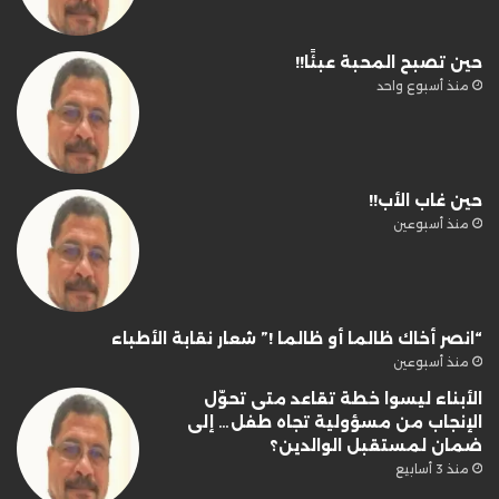
حين تصبح المحبة عبئًا!!
منذ أسبوع واحد
حين غاب الأب!!
منذ أسبوعين
“انصر أخاك ظالما أو ظالما !” شعار نقابة الأطباء
منذ أسبوعين
الأبناء ليسوا خطة تقاعد متى تحوّل
الإنجاب من مسؤولية تجاه طفل… إلى
ضمان لمستقبل الوالدين؟
منذ 3 أسابيع