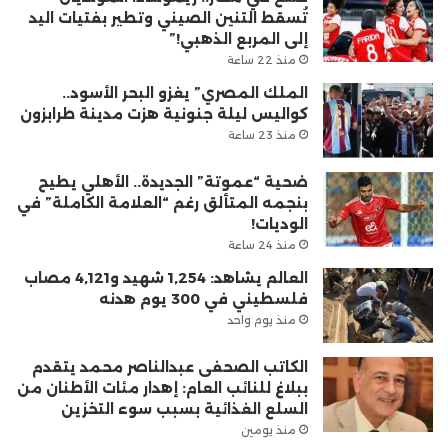
تُسقط التنين الصيني وتطير بفتيات اليد
إلى المربع الذهبي!”
منذ 22 ساعة
الملك المصري” يغزو البحر الأسود..
كواليس ليلة جنونية هزت مدينة طرابزون
منذ 23 ساعة
ضحية “عموتة” الجديدة.. الأهلي يطيح
بنجمه المتألق رغم “العلامة الكاملة” في
الوديات!
منذ 24 ساعة
العالم يشاهد: 1,254 شهيد و4,121 مصاب
فلسطيني في 300 يوم هدنه
منذ يوم واحد
الكاتب الصحفى عبدالناصر محمد يتقدم
ببلاغ للنائب العام: إهدار مئات الأطنان من
السلع الغذائية بسبب سوء التخزين
منذ يومين