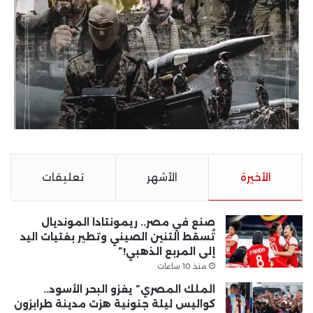
الأخيرة
الأشهر
تعليقات
صنع في مصر.. ريمونتادا المونديال
تُسقط التنين الصيني وتطير بفتيات اليد
إلى المربع الذهبي!”
منذ 10 ساعات
الملك المصري” يغزو البحر الأسود..
كواليس ليلة جنونية هزت مدينة طرابزون