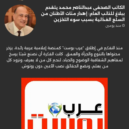
الكاتب الصحفى عبدالناصر محمد يتقدم
ببلاغ للنائب العام: إهدار مئات الأطنان من
السلع الغذائية بسبب سوء التخزين
منذ يومين
منذ التفكير في إطلاق “عرب بوست” كمنصة إعلامية عربية رائدة، يزخر
محتواها بالتنوع والجرأة والعمق.. كانت الفكرة أن نصنع شيئا يرسخ
لمفاهيم الشفافية الوضوح والحياد، لنحبر كل من لا يعرف، ونزود كل
من يعلم، ونضع الحقائق نصب الأعين دون روتوش.