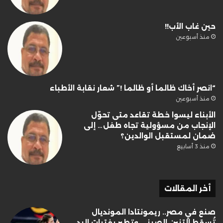
حين غاب الأب!!
منذ أسبوعين
“انصر أخاك ظالما أو ظالما !” شعار نقابة الأطباء
منذ أسبوعين
الأبناء ليسوا خطة تقاعد متى تحوّل
الإنجاب من مسؤولية تجاه طفل… إلى
ضمان لمستقبل الوالدين؟
منذ 3 أسابيع
أخر المقالات
صنع في مصر.. ريمونتادا المونديال
تُسقط التنين الصيني وتطير بفتيات اليد