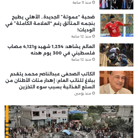
منذ 11 ساعة
ضحية “عموتة” الجديدة.. الأهلي يطيح
بنجمه المتألق رغم “العلامة الكاملة” في
الوديات!
منذ 12 ساعة
العالم يشاهد: 1,254 شهيد و4,121 مصاب
فلسطيني في 300 يوم هدنه
منذ 12 ساعة
الكاتب الصحفى عبدالناصر محمد يتقدم
ببلاغ للنائب العام: إهدار مئات الأطنان من
السلع الغذائية بسبب سوء التخزين
منذ يومين