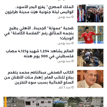
الملك المصري” يغزو البحر الأسود..
كواليس ليلة جنونية هزت مدينة طرابزون
منذ يومين
ضحية “عموتة” الجديدة.. الأهلي يطيح
بنجمه المتألق رغم “العلامة الكاملة” في
الوديات!
منذ يومين
العالم يشاهد: 1,254 شهيد و4,121 مصاب
فلسطيني في 300 يوم هدنه
منذ يومين
الكاتب الصحفى عبدالناصر محمد يتقدم
ببلاغ للنائب العام: إهدار مئات الأطنان من
السلع الغذائية بسبب سوء التخزين
منذ 3 أيام