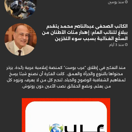
منذ يومين
الكاتب الصحفى عبدالناصر محمد يتقدم
ببلاغ للنائب العام: إهدار مئات الأطنان من
السلع الغذائية بسبب سوء التخزين
منذ 3 أيام
منذ التفكير في إطلاق “عرب بوست” كمنصة إعلامية عربية رائدة، يزخر
محتواها بالتنوع والجرأة والعمق.. كانت الفكرة أن نصنع شيئا يرسخ
لمفاهيم الشفافية الوضوح والحياد، لنحبر كل من لا يعرف، ونزود كل
من يعلم، ونضع الحقائق نصب الأعين دون روتوش.