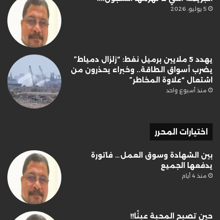
5 يوليو، 2026
يهدد 5 ملايين برميل نفط: “زلزال دمياط”
يضرب أسواق الطاقة.. وخبراء يحذرون من
اشتعال “علاوة المخاطر”
منذ أسبوع واحد
اختيارات المحرر
بين الشهادة وسوق العمل… فاتورة
يدفعها الجميع
منذ 4 أيام
حين تصبح المحبة عبئًا!!