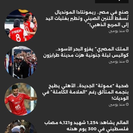
صنع في مصر.. ريمونتادا المونديال
تُسقط التنين الصيني وتطير بفتيات اليد
إلى المربع الذهبي!”
منذ يومين
الملك المصري” يغزو البحر الأسود..
كواليس ليلة جنونية هزت مدينة طرابزون
منذ يومين
ضحية “عموتة” الجديدة.. الأهلي يطيح
بنجمه المتألق رغم “العلامة الكاملة” في
الوديات!
منذ يومين
العالم يشاهد: 1,254 شهيد و4,121 مصاب
فلسطيني في 300 يوم هدنه