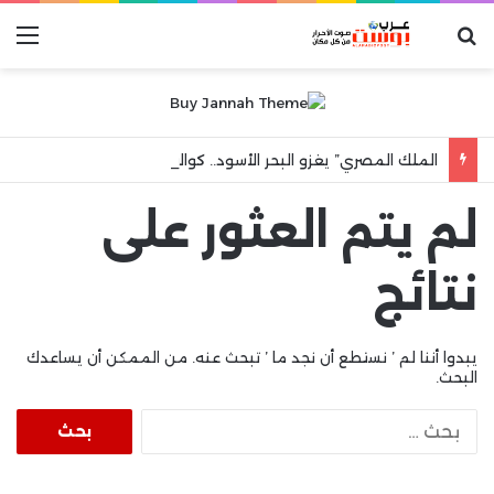
بحث عن
الق
الملك المصري” يغزو البحر الأسود.. كواليس ليلة جنونية هزت مدينة طرابزون
لم يتم العثور على
نتائج
يبدوا أننا لم ’ نستطع أن نجد ما ’ تبحث عنه. من الممكن أن يساعدك
البحث.
البحث
عن: