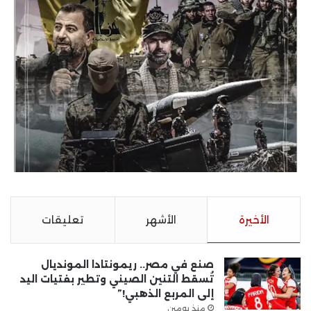
الأخيرة
الأشهر
تعليقات
صنع في مصر.. ريمونتادا المونديال
تُسقط التنين الصيني وتطير بفتيات اليد
إلى المربع الذهبي!”
منذ يومين