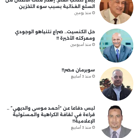
السلع الغذائية بسبب سوء التخزين
منذ يومين
حل الكنسيت.. صراع نتنياهو الوجودي
ومعركته الأخيرة !!
منذ أسبوعين
سوبرمان مصر!!
منذ 3 أسابيع
ليس دفاعا عن “أحمد موسى والديهي” ..
قراءة في ثقافة الكراهية والمسئولية
الإعلامية!!
منذ 3 أسابيع