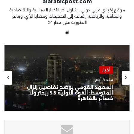
alarabicpost.com
موقع إخباري عربي دولي.. يتناول آخر الأخبار السياسية والاقتصادية
والثقافية والرياضية، إضافة إلى التحقيقات وقضايا الرأي. ويتابع
التطورات على مدار 24
موقع
الويب
أخبار
أخبار
منذ أسبوعين
منذ 4 أيام
جيش الاحتلال يواصل الاعتداءات
بالضفة المحتلة ويرتكب مجزرة في
“تل” وحملات اعتقال واقتحامات
واسعة طالت 80 فلسطينياً
المعهد القومي يوضح تفاصيل زلزال
المتوسط: القوة الأولية 5.5 ريختر ولا
خسائر بالقاهرة