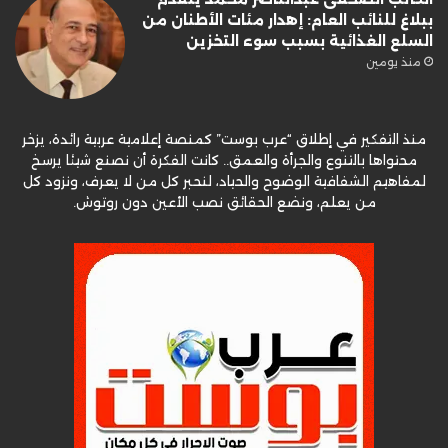
ببلاغ للنائب العام: إهدار مئات الأطنان من
السلع الغذائية بسبب سوء التخزين
منذ يومين
منذ التفكير في إطلاق “عرب بوست” كمنصة إعلامية عربية رائدة، يزخر
محتواها بالتنوع والجرأة والعمق.. كانت الفكرة أن نصنع شيئا يرسخ
لمفاهيم الشفافية الوضوح والحياد، لنحبر كل من لا يعرف، ونزود كل
من يعلم، ونضع الحقائق نصب الأعين دون روتوش.