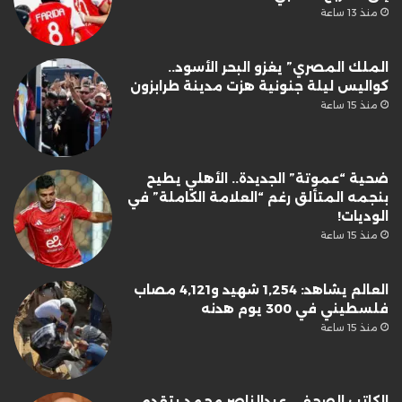
منذ 13 ساعة
الملك المصري” يغزو البحر الأسود..
كواليس ليلة جنونية هزت مدينة طرابزون
منذ 15 ساعة
ضحية “عموتة” الجديدة.. الأهلي يطيح
بنجمه المتألق رغم “العلامة الكاملة” في
الوديات!
منذ 15 ساعة
العالم يشاهد: 1,254 شهيد و4,121 مصاب
فلسطيني في 300 يوم هدنه
منذ 15 ساعة
الكاتب الصحفى عبدالناصر محمد يتقدم