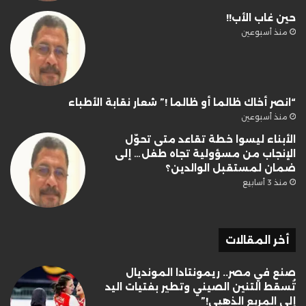
حين غاب الأب!!
منذ أسبوعين
“انصر أخاك ظالما أو ظالما !” شعار نقابة الأطباء
منذ أسبوعين
الأبناء ليسوا خطة تقاعد متى تحوّل
الإنجاب من مسؤولية تجاه طفل… إلى
ضمان لمستقبل الوالدين؟
منذ 3 أسابيع
أخر المقالات
صنع في مصر.. ريمونتادا المونديال
تُسقط التنين الصيني وتطير بفتيات اليد
إلى المربع الذهبي!”