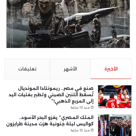
الأخيرة
الأشهر
تعليقات
صنع في مصر.. ريمونتادا المونديال
تُسقط التنين الصيني وتطير بفتيات اليد
إلى المربع الذهبي!”
منذ 13 ساعة
الملك المصري” يغزو البحر الأسود..
كواليس ليلة جنونية هزت مدينة طرابزون
منذ 15 ساعة