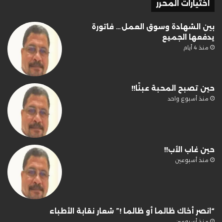
اختيارات المحرر
بين الشهادة وسوق العمل… فاتورة
يدفعها الجميع
منذ 4 أيام
حين تصبح المحبة عبئًا!!
منذ أسبوع واحد
حين غاب الأب!!
منذ أسبوعين
“انصر أخاك ظالما أو ظالما !” شعار نقابة الأطباء
منذ أسبوعين