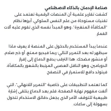
صناعة الإدمان بالذكاء الاصطناعي
كشفت تقارير علمية أن المنصات الرقمية تعتمد على
تقنيات مستوحاة من علم النفس السلوكي، أبرزها نظام
“المكافأة المتغيرة”، وهو المبدأ نفسه الذي تقوم عليه آلات
القمار.
عندما يبدأ المستخدم بالدخول على المنصة لا يعرف ماذا
سيظهر له بعد التمرير التالي؛ ربما فيديو ممتع، أو خبر صادم،
أو منشور مضحك. هذا الترقب يدفع الدماغ إلى إفراز
الدوبامين، وهو الناقل العصبي المرتبط بالشعور بالمكافأة،
فيتولد دافع للاستمرار في التصفح.
كما تعتمد التطبيقات على خاصية “التمرير اللانهائي”، التي
ألغت مفهوم نهاية الصفحة، فلم يعد الدماغ يتلقى إشارة
طبيعية للتوقف، الأمر الذي يجعل دقائق الاستخدام تتحول
بسهولة إلى ساعات.