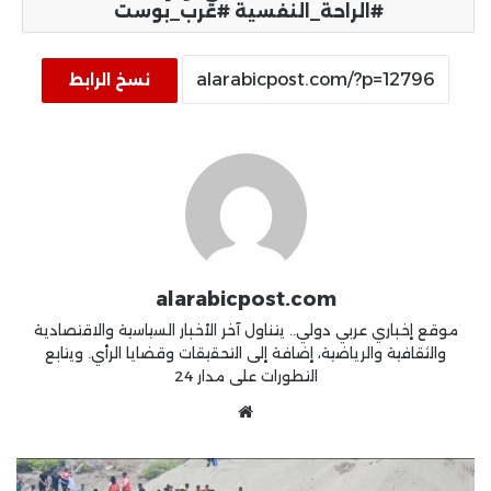
#الراحة_النفسية #عرب_بوست
نسخ الرابط
alarabicpost.com
موقع إخباري عربي دولي.. يتناول آخر الأخبار السياسية والاقتصادية
والثقافية والرياضية، إضافة إلى التحقيقات وقضايا الرأي. ويتابع
التطورات على مدار 24
موقع
الويب