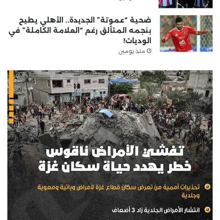
ضحية “عموتة” الجديدة.. الأهلي يطيح
بنجمه المتألق رغم “العلامة الكاملة” في
الوديات!
منذ يومين