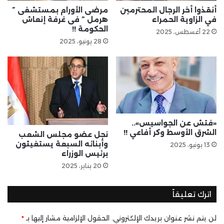
أنقذوا أخر الرجال المحترمين
مرضى الأورام بمستشفى ”
في الزاوية الحمراء
هرمل ” فى غرفة إنعاش
الحكومة !!
22 أغسطس، 2025
28 يونيو، 2025
«فتش عن الجواسيس»..
الشرق الأوسط وكر أفاعي !!
نجل عضو مجلس الشعب
وأبنائه السبعة يستغيثون
13 يونيو، 2025
برئيس الوزراء
20 يناير، 2025
اترك تعليقاً
لن يتم نشر عنوان بريدك الإلكتروني.
الحقول الإلزامية مشار إليها بـ
*