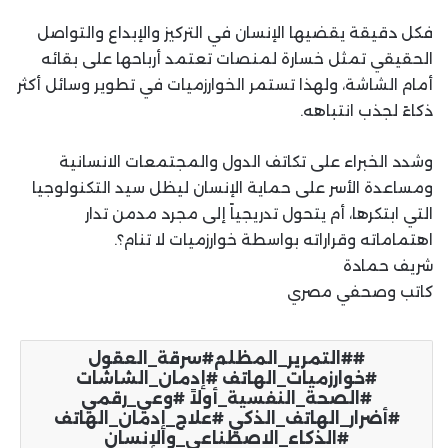
فكل دقيقة يقضيها الإنسان في التركيز والإبداع والتواصل
الحقيقي تمثل خسارة لمنصات تعتمد أرباحها على بقائه
أمام الشاشة، ولهذا تستمر الخوارزميات في تطوير وسائل أكثر
ذكاءً لجذب انتباهه.
وشدد الخبراء على تكاتف الدول والمجتمعات الانسانية
ومساعدة الأسر على حماية الإنسان ليظل سيد التكنولوجيا
التي ابتكرها، أم يتحول تدريجياً إلى مجرد مدمن تدار
اهتماماته وقراراته بواسطة خوارزميات لا تنام؟.
شريف حمادة
كاتب وصحفي مصري
#التمرير_المظلم#سرقة_العقول
#خوارزميات_الهاتف #إدمان_الشاشات
#الصحة_النفسية_أولاً #وعي_رقمي
#أضرار_الهاتف_الذكي #علاج_إدمان_الهاتف
#الذكاء_الاصطناعي_والإنسان