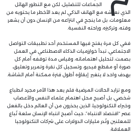
الجماعات للتضليل، لكن مع التطور الهائل
الذي نعيشه مع الهاتف الذكي لم يعد الأخطر ما يحتويه من
معلومات، بل ما ينجح في انتزاعه من الإنسان دون أن يشعر:
وقته، وتركيزه، وراحته النفسية.
ففي كل مرة يفتح فيها المستخدم أحد تطبيقات التواصل
الاجتماعي، تبدأ خوارزميات الذكاء الاصطناعي في العمل
بصمت، لتحليل اهتماماته، وقياس مدة توقفه أمام كل
صورة أو مقطع فيديو، وتسجيل كل نقرة وتمرير وتعليق،
بهدف واحد لا يتغير: إبقاؤه أطول فترة ممكنة أمام الشاشة.
ومع تزايد الحالات المرضية فلم يعد هذا الأمر مجرد انطباع
شخصي، بل أصبح محل اهتمام علماء النفس والأعصاب
وخبراء التكنولوجيا، الذين يحذرون من أن العالم دخل بالفعل
عصر “اقتصاد الانتباه”، حيث أصبح انتباه الإنسان سلعة تُباع
للمعلنين وتُدر مليارات الدولارات على شركات التكنولوجيا
العملاقة.