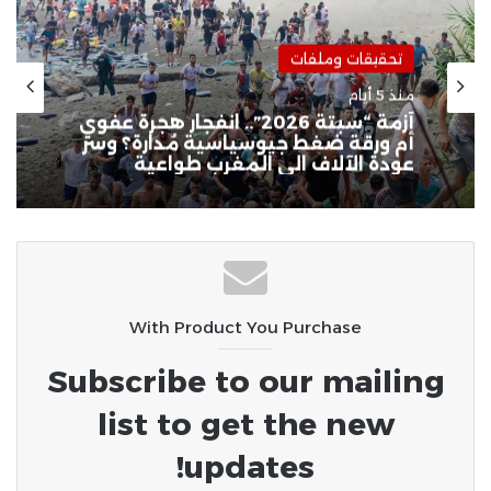
تحقيقات وملفات
منذ 3 أسابيع
اختراق أم تصفية حسابات؟.. “وثائق
نجاد” والحرب النفسية بين تل أبيب
وطهران
With Product You Purchase
Subscribe to our mailing
list to get the new
updates!