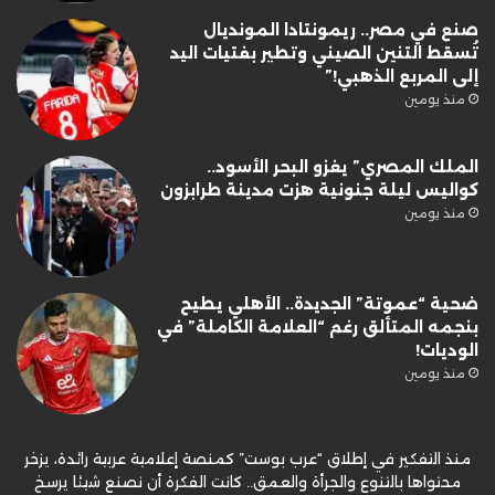
صنع في مصر.. ريمونتادا المونديال
تُسقط التنين الصيني وتطير بفتيات اليد
إلى المربع الذهبي!”
منذ يومين
الملك المصري” يغزو البحر الأسود..
كواليس ليلة جنونية هزت مدينة طرابزون
منذ يومين
ضحية “عموتة” الجديدة.. الأهلي يطيح
بنجمه المتألق رغم “العلامة الكاملة” في
الوديات!
منذ يومين
منذ التفكير في إطلاق “عرب بوست” كمنصة إعلامية عربية رائدة، يزخر
محتواها بالتنوع والجرأة والعمق.. كانت الفكرة أن نصنع شيئا يرسخ