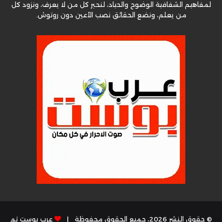
لمفاهيم الشفافية الوضوح والحياد، لنحبر كل من لا يعرف، ونزود كل
من يعلم، ونضع الحقائق نصب الأعين دون روتوش.
© حقوق النشر 2026، جميع الحقوق محفوظة |
عرب بوست تم