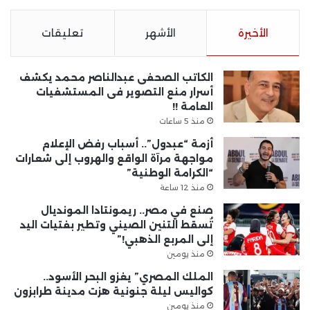
الأخيرة
الأشهر
تعليقات
الكاتب الصحفى عبدالناصر محمد يكشف
أسرار منع التصوير فى المستشفيات
العامة !!
منذ 5 ساعات
أزمة “عبدول”.. أسباب رفض الإعلام
مواجهة مرآة الواقع والهروب إلى شعارات
“الكرامة الوطنية”
منذ 12 ساعة
صنع في مصر.. ريمونتادا المونديال
تُسقط التنين الصيني وتطير بفتيات اليد
إلى المربع الذهبي!”
منذ يومين
الملك المصري” يغزو البحر الأسود..
كواليس ليلة جنونية هزت مدينة طرابزون
منذ يومين