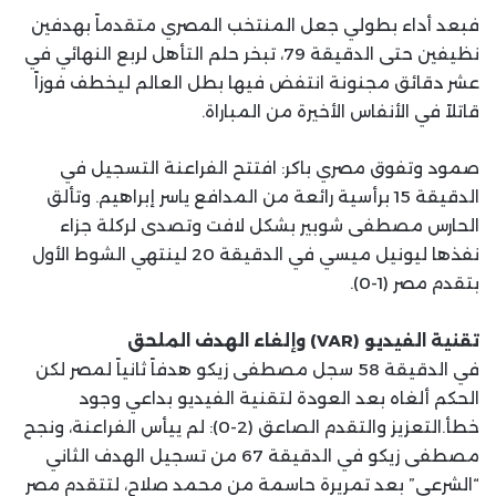
فبعد أداء بطولي جعل المنتخب المصري متقدماً بهدفين
نظيفين حتى الدقيقة 79، تبخر حلم التأهل لربع النهائي في
عشر دقائق مجنونة انتفض فيها بطل العالم ليخطف فوزاً
قاتلاً في الأنفاس الأخيرة من المباراة.
صمود وتفوق مصري باكر: افتتح الفراعنة التسجيل في
الدقيقة 15 برأسية رائعة من المدافع ياسر إبراهيم. وتألق
الحارس مصطفى شوبير بشكل لافت وتصدى لركلة جزاء
نفذها ليونيل ميسي في الدقيقة 20 لينتهي الشوط الأول
بتقدم مصر (1-0).
تقنية الفيديو (VAR) وإلغاء الهدف الملحق
في الدقيقة 58 سجل مصطفى زيكو هدفاً ثانياً لمصر لكن
الحكم ألغاه بعد العودة لتقنية الفيديو بداعي وجود
خطأ.التعزيز والتقدم الصاعق (2-0): لم ييأس الفراعنة، ونجح
مصطفى زيكو في الدقيقة 67 من تسجيل الهدف الثاني
“الشرعي” بعد تمريرة حاسمة من محمد صلاح، لتتقدم مصر