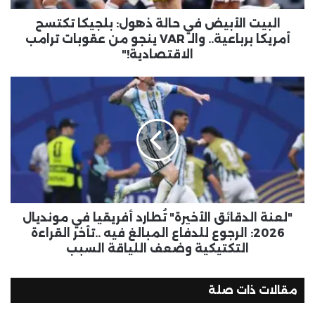
البيت الأبيض في حالة ذهول: بلجيكا تكتسح
أمريكا برباعية.. والـ VAR ينجو من عقوبات ترامب
الاقتصادية!"
"لعنة الدقائق الأخيرة" تُطارد أفريقيا في مونديال
2026: الرجوع للدفاع المبالغ فيه ..تأخر القراءة
التكتيكية وضعف اللياقة السبب
مقالات ذات صلة