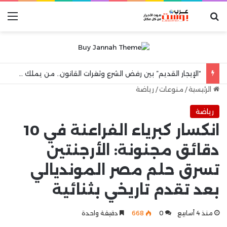
بحث عن
الق
“الإيجار القديم” بين رفض الشرع وثغرات القانون.. من يملك حق الشقة البديلة بعد رحيل المستأجر؟
الرئيسية
/
منوعات
/
رياضة
رياضة
انكسار كبرياء الفراعنة في 10
دقائق مجنونة: الأرجنتين
تسرق حلم مصر المونديالي
بعد تقدم تاريخي بثنائية
منذ 4 أسابيع
0
668
دقيقة واحدة