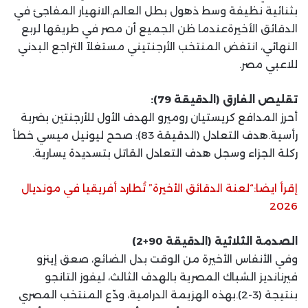
بثنائية نظيفة وسط ذهول بطل العالم.الانهيار المفاجئ في
الدقائق الأخيرةعندما ظن الجميع أن مصر في طريقها لربع
النهائي، انتفض المنتخب الأرجنتيني مستغلاً التراجع البدني
للاعبي مصر.
تقليص الفارق (الدقيقة 79):
أحرز المدافع كريستيان روميرو الهدف الأول للأرجنتين بضربة
رأسية.هدف التعادل (الدقيقة 83): صحح ليونيل ميسي خطأ
ركلة الجزاء وسجل هدف التعادل القاتل بتسديدة يسارية.
إقرأ ايضا:“لعنة الدقائق الأخيرة” تُطارد أفريقيا في مونديال
2026
الصدمة الثلاثية (الدقيقة 90+2)
وفي الأنفاس الأخيرة من الوقت بدل الضائع، صعق إينزو
فيرنانديز الشباك المصرية بالهدف الثالث، ليفوز التانجو
بنتيجة (3-2).بهذه الهزيمة الدرامية، ودّع المنتخب المصري