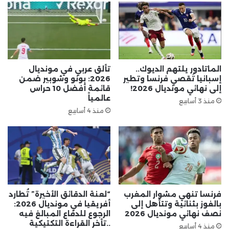
الماتادور يلتهم الديوك..
تألق عربي في مونديال
إسبانيا تُقصي فرنسا وتطير
2026: بونو وشوبير ضمن
إلى نهائي مونديال 2026!
قائمة أفضل 10 حراس
عالمياً
منذ 3 أسابيع
منذ 4 أسابيع
فرنسا تنهي مشوار المغرب
“لعنة الدقائق الأخيرة” تُطارد
بالفوز بثنائية وتتأهل إلى
أفريقيا في مونديال 2026:
نصف نهائي مونديال 2026
الرجوع للدفاع المبالغ فيه
..تأخر القراءة التكتيكية
منذ 4 أسابيع