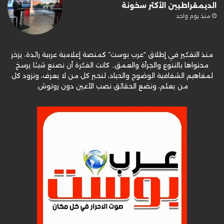
الديمقراطيين الأكثر سخونة
منذ يوم واحد
منذ التفكير في إطلاق “عرب بوست” كمنصة إعلامية عربية رائدة، يزخر
محتواها بالتنوع والجرأة والعمق.. كانت الفكرة أن نصنع شيئا يرسخ
لمفاهيم الشفافية الوضوح والحياد، لنحبر كل من لا يعرف، ونزود كل
من يعلم، ونضع الحقائق نصب الأعين دون روتوش.