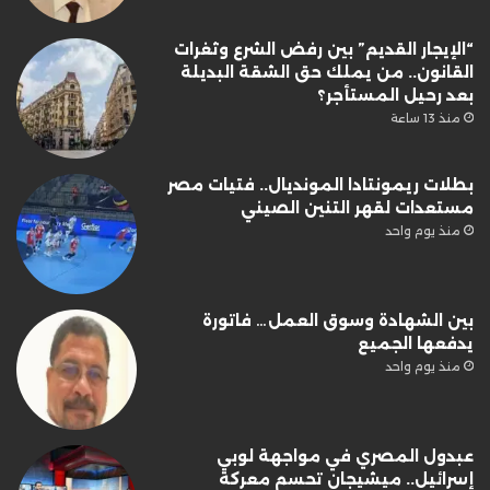
“الإيجار القديم” بين رفض الشرع وثغرات
القانون.. من يملك حق الشقة البديلة
بعد رحيل المستأجر؟
منذ 13 ساعة
بطلات ريمونتادا المونديال.. فتيات مصر
مستعدات لقهر التنين الصيني
منذ يوم واحد
بين الشهادة وسوق العمل… فاتورة
يدفعها الجميع
منذ يوم واحد
عبدول المصري في مواجهة لوبي
إسرائيل.. ميشيجان تحسم معركة