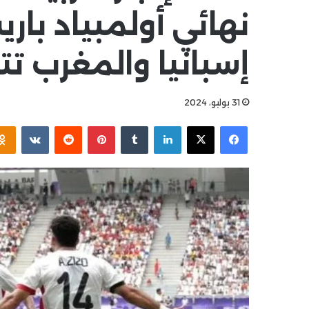
نهائي أولمبياد باري
إسبانيا والمغرب ت
31 يوليو، 2024
فيسبوك
X
لينكدإن
بينتيريست