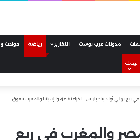
فات
مدونات عرب بوست
التقارير
رياضة
حوادث وق
يهمك
لأسود.. كواليس ليلة جنونية هزت مدينة طرابزون
 في ربع نهائي أولمبياد باريس.. الفراعنة هزموا إسبانيا والمغرب تتفوق
 مصر والمغرب في ربع