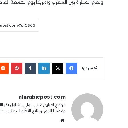
وتقام المباراة بين المغرب وأمريكا يوم الجمعة الق
فيسبوك
X
لينكدإن
بينتير
شاركها
alarabicpost.com
موقع إخباري عربي دولي.. يتناول آخر الأ
وقضايا الرأي. ويتابع التطورات على مدار 4
موقع
الويب