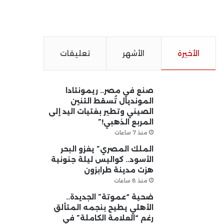
الأخيرة
الأشهر
تعليقات
صنع في مصر.. ريمونتادا
المونديال تُسقط التنين
الصيني وتطير بفتيات اليد إلى
المربع الذهبي!”
منذ 7 ساعات
الملك المصري” يغزو البحر
الأسود.. كواليس ليلة جنونية
هزت مدينة طرابزون
منذ 8 ساعات
ضحية “عموتة” الجديدة..
الأهلي يطيح بنجمه المتألق
رغم “العلامة الكاملة” في