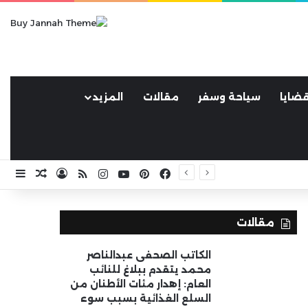
ضايا
سياحة وسفر
مقالات
المزيد
فيسبوك
بينتيريست
يوتيوب
انستقرام
ملخص الموقع RSS
تسجيل الد
مقال ع
إضا
مقالات
الكاتب الصحفى عبدالناصر
محمد يتقدم ببلاغ للنائب
العام: إهدار مئات الأطنان من
السلع الغذائية بسبب سوء