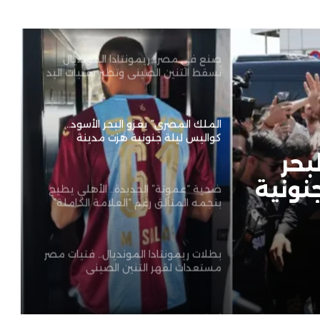
صنع في مصر.. ريمونتادا المونديال
تُسقط التنين الصيني وتطير بفتيات اليد
إلى المربع الذهبي!”
الملك المصري” يغزو البحر الأسود..
كواليس ليلة جنونية هزت مدينة
طرابزون
ضحية “عموتة” الجديدة.. الأهلي يطيح
بنجمه المتألق رغم “العلامة الكاملة”
في الوديات!
بحر
نونية
بطلات ريمونتادا المونديال.. فتيات مصر
مستعدات لقهر التنين الصيني
..
متألق
ثورة ضد رئيس جمهورية الفيفا
 في
وانفانتينو يستنجد بترامب