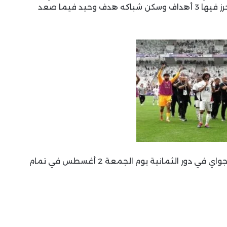
للمجموعة الثالثة برصيد 7 نقاط بعد مسيرة رائعة أحرز فيها 3 أهداف وسكن شباكه هدف وحيد فيما صعد
ويواجه منتخب مصر في المباراة المقبلة منتخب باراجواي في دور الثمانية يوم الجمعة 2 أغسطس في تمام