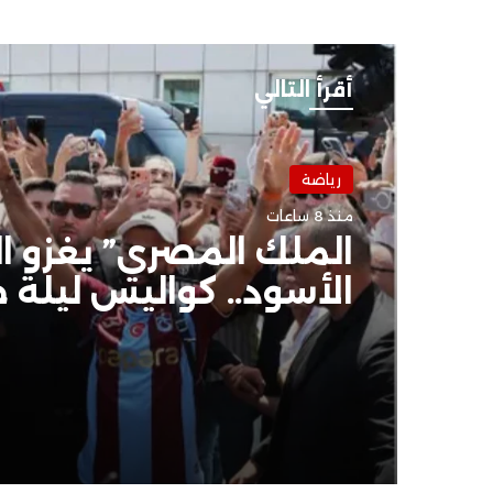
أقرأ التالي
رياضة
رياضة
منذ 8 ساعات
منذ 9 ساعات
الملك المصري” يغزو ال
الأسود.. كواليس ليلة ج
هزت مدينة طرابزون
ضحية “عموتة” الجديدة
الأهلي يطيح بنجمه ال
رغم “العلامة الكاملة”
الوديات!