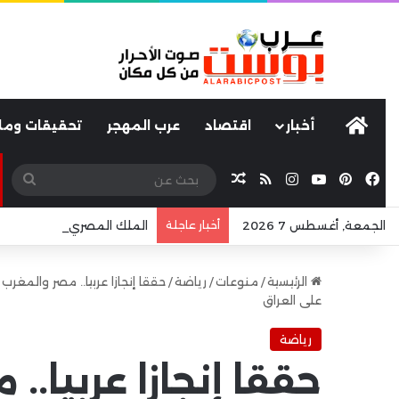
عرب بوست
أخبار
اقتصاد
عرب المهجر
تحقيقات ومل
فيسبوك
بينتيريست
يوتيوب
انستقرام
ملخص الموقع RSS
مقال عشوائي
بحث
عن
الجمعة, أغسطس 7 2026
أخبار عاجلة
الملك المصري” يغزو البحر ا
الرئيسية
/
منوعات
/
رياضة
/
حققا إنجازا عربيا.. مصر والمغرب
على العراق
رياضة
حققا إنجازا عربيا..