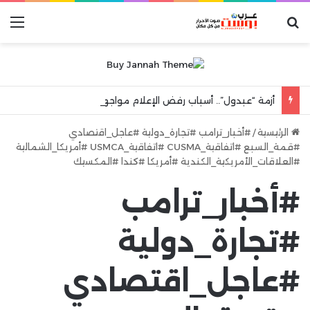
بحث عن
الق
أزمة “عبدول”.. أسباب رفض الإعلام مواجهة مرآة الواقع والهروب إلى شعارات “الكرامة الوطنية”
الرئيسية
/
#أخبار_ترامب #تجارة_دولية #عاجل_اقتصادي
#قمة_السبع #اتفاقية_CUSMA #اتفاقية_USMCA #أمريكا_الشمالية
#العلاقات_الأمريكية_الكندية #أمريكا #كندا #المكسيك
#أخبار_ترامب
#تجارة_دولية
#عاجل_اقتصادي