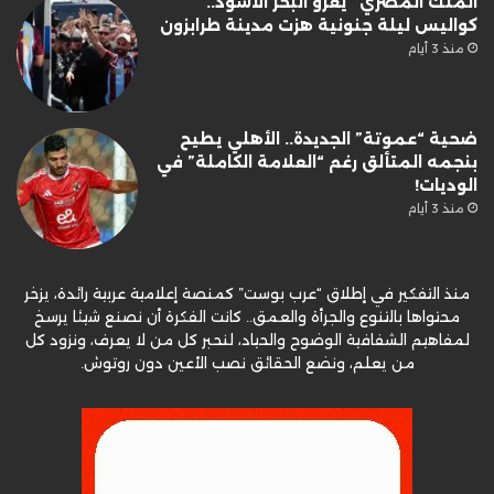
الملك المصري” يغزو البحر الأسود..
كواليس ليلة جنونية هزت مدينة طرابزون
منذ 3 أيام
ضحية “عموتة” الجديدة.. الأهلي يطيح
بنجمه المتألق رغم “العلامة الكاملة” في
الوديات!
منذ 3 أيام
منذ التفكير في إطلاق “عرب بوست” كمنصة إعلامية عربية رائدة، يزخر
محتواها بالتنوع والجرأة والعمق.. كانت الفكرة أن نصنع شيئا يرسخ
لمفاهيم الشفافية الوضوح والحياد، لنحبر كل من لا يعرف، ونزود كل
من يعلم، ونضع الحقائق نصب الأعين دون روتوش.