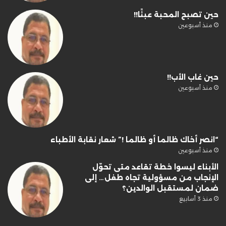
حين تصبح المحبة عبئًا!!
منذ أسبوعين
حين غاب الأب!!
منذ أسبوعين
“انصر أخاك ظالما أو ظالما !” شعار نقابة الأطباء
منذ أسبوعين
الأبناء ليسوا خطة تقاعد متى تحوّل
الإنجاب من مسؤولية تجاه طفل… إلى
ضمان لمستقبل الوالدين؟
منذ 3 أسابيع