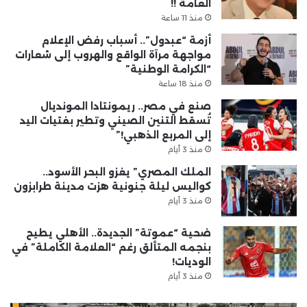
العامة !!
منذ 11 ساعة
أزمة “عبدول”.. أسباب رفض الإعلام
مواجهة مرآة الواقع والهروب إلى شعارات
“الكرامة الوطنية”
منذ 18 ساعة
صنع في مصر.. ريمونتادا المونديال
تُسقط التنين الصيني وتطير بفتيات اليد
إلى المربع الذهبي!”
منذ 3 أيام
الملك المصري” يغزو البحر الأسود..
كواليس ليلة جنونية هزت مدينة طرابزون
منذ 3 أيام
ضحية “عموتة” الجديدة.. الأهلي يطيح
بنجمه المتألق رغم “العلامة الكاملة” في
الوديات!
منذ 3 أيام