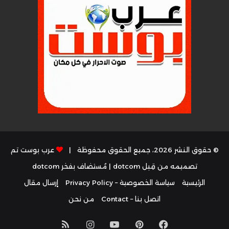
© حقوق النشر 2026، جميع الحقوق محفوظة |
عرب بوست تم
تصميمه من قِبل dotcom
| مُستضاف بفخر
dotcom
الرئيسية
سياسة الخصوصية – Privacy Policy
إرسال مقال
اتصل بنا – Contact
من نحن
فيسبوك
بينتيريست
يوتيوب
انستقرام
ملخص