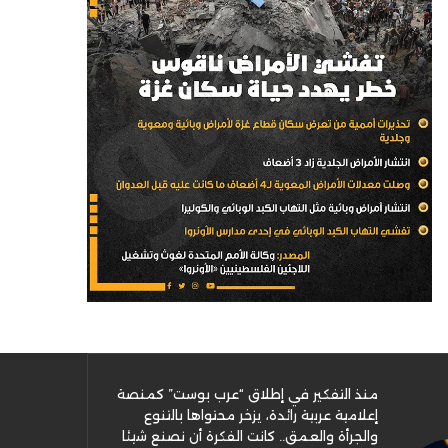
منذ التفكير في إطلاق “عرب بوست” كمنصة
إعلامية عربية رائدة، يزخر محتواها بالتنوع
والجرأة والعمق.. كانت الفكرة أن نصنع شيئا