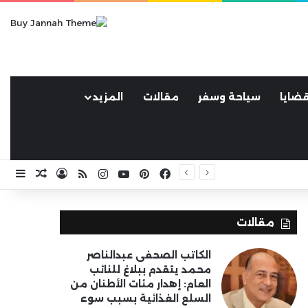
ضايا
سياحة وسفر
مقالات
المزيد
فيسبوك
بينتيريست
يوتيوب
انستقرام
ملخص الموقع RSS
تسجيل الد
مقال ع
إضا
مقالات
الكاتب الصحفى عبدالناصر
محمد يتقدم ببلاغ للنائب
العام: إهدار مئات الأطنان من
السلع الغذائية بسبب سوء