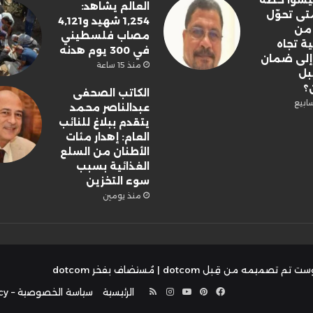
 ليسوا خطة
العالم يشاهد:
تى تحوّل
1,254 شهيد و4,121
 من
مصاب فلسطيني
ة تجاه
في 300 يوم هدنه
لى ضمان
منذ 15 ساعة
بل
ن؟
الكاتب الصحفى
عبدالناصر محمد
يتقدم ببلاغ للنائب
العام: إهدار مئات
الأطنان من السلع
الغذائية بسبب
سوء التخزين
منذ يومين
ت تم تصميمه من قِبل dotcom
| مُستضاف بفخر
dotcom
فيسبوك
بينتيريست
يوتيوب
انستقرام
ملخص
الرئيسية
سياسة الخصوصية – Privacy Policy
الموقع