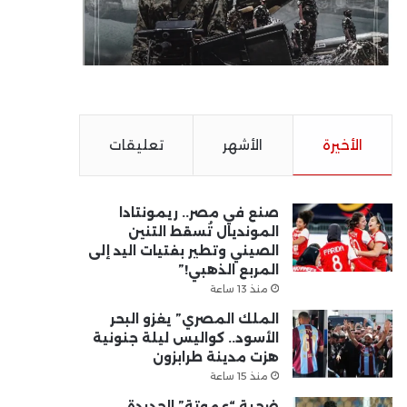
الأخيرة
الأشهر
تعليقات
صنع في مصر.. ريمونتادا
المونديال تُسقط التنين
الصيني وتطير بفتيات اليد إلى
المربع الذهبي!”
منذ 13 ساعة
الملك المصري” يغزو البحر
الأسود.. كواليس ليلة جنونية
هزت مدينة طرابزون
منذ 15 ساعة
ضحية “عموتة” الجديدة..