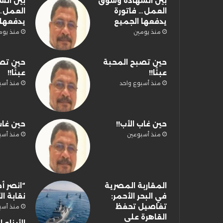
بين الشهادة وسوق
بين ال
العمل… فاتورة
العمل… 
يدفعها الجميع
يدفعها 
منذ يومين
منذ يوم
حين تصبح المحبة
حين تص
عبئًا!!
عبئًا!!
منذ أسبوع واحد
منذ أسب
حين غاب الأب!!
حين غاب
منذ أسبوعين
منذ أسب
المقاربة المصرية
“انصر أخ
في البحر الأحمر:
نقابة ال
تفاصيل تحفظ
منذ أسب
القاهرة على