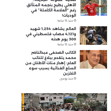
الأهلي يطيح بنجمه المتألق
رغم “العلامة الكاملة” في
الوديات!
منذ 15 ساعة
العالم يشاهد: 1,254 شهيد
و4,121 مصاب فلسطيني في
300 يوم هدنه
منذ 15 ساعة
الكاتب الصحفى عبدالناصر
محمد يتقدم ببلاغ للنائب
العام: إهدار مئات الأطنان من
السلع الغذائية بسبب سوء
التخزين
منذ يومين