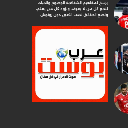
يرسخ لمفاهيم الشفافية الوضوح والحياد،
لنحبر كل من لا يعرف، ونزود كل من يعلم،
ونضع الحقائق نصب الأعين دون روتوش.