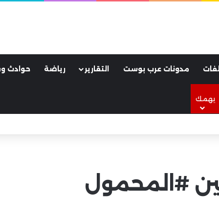
فات
مدونات عرب بوست
التقارير
رياضة
حوادث وق
يهمك
لأسود.. كواليس ليلة جنونية هزت مدينة طرابزون
مين #المحمول