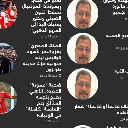
شهادة وسوق
صنع في مصر..
فاتورة
ريمونتادا المونديال
الجميع
تُسقط التنين
الصيني وتطير
ين
بفتيات اليد إلى
المربع الذهبي!”
بح المحبة
منذ 13 ساعة
الملك المصري”
وع واحد
يغزو البحر الأسود..
كواليس ليلة
جنونية هزت مدينة
طرابزون
 الأب!!
منذ 15 ساعة
وعين
ضحية “عموتة”
الجديدة.. الأهلي
يطيح بنجمه
المتألق رغم
اك ظالما أو ظالما !” شعار
“العلامة الكاملة”
أطباء
في الوديات!
وعين
منذ 15 ساعة