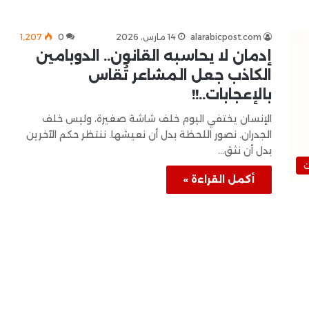
alarabicpost.com
14 مارس، 2026
0
1٬207
إدمان لا يحاسبه القانون.. الدوبامين
الكاذب جعل المشاعر تُقاس
بالإعجابات..!!
الإنسان يختفي اليوم خلف شاشة صغيرة، وليس خلف
الجدران. نصور اللحظة بدل أن نعيشها. ننتظر حكم الآخرين
بدل أن نثق…
ت
أكمل القراءة »