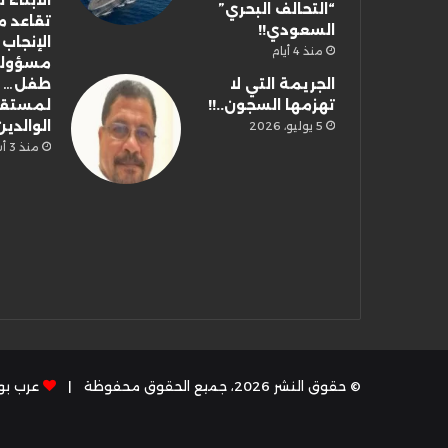
الأبناء
“التحالف البحري”
تقاعد م
السعودي!!
الإنجاب
منذ 4 أيام
مسؤولي
الجريمة التي لا
طفل… إ
تهزمها السجون..!!
لمستق
الوالدي
5 يوليو، 2026
منذ 3 أسابيع
© حقوق النشر 2026، جميع الحقوق محفوظة |
عرب بوس