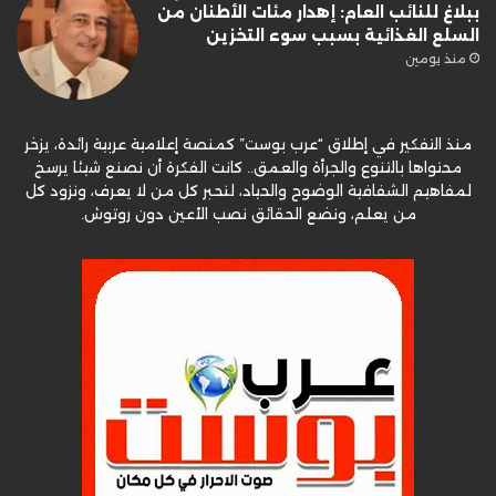
ببلاغ للنائب العام: إهدار مئات الأطنان من
السلع الغذائية بسبب سوء التخزين
منذ يومين
منذ التفكير في إطلاق “عرب بوست” كمنصة إعلامية عربية رائدة، يزخر
محتواها بالتنوع والجرأة والعمق.. كانت الفكرة أن نصنع شيئا يرسخ
لمفاهيم الشفافية الوضوح والحياد، لنحبر كل من لا يعرف، ونزود كل
من يعلم، ونضع الحقائق نصب الأعين دون روتوش.