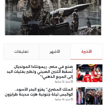
الأخيرة
الأشهر
تعليقات
صنع في مصر.. ريمونتادا المونديال
تُسقط التنين الصيني وتطير بفتيات اليد
إلى المربع الذهبي!”
منذ 12 ساعة
الملك المصري” يغزو البحر الأسود..
كواليس ليلة جنونية هزت مدينة طرابزون
منذ 14 ساعة