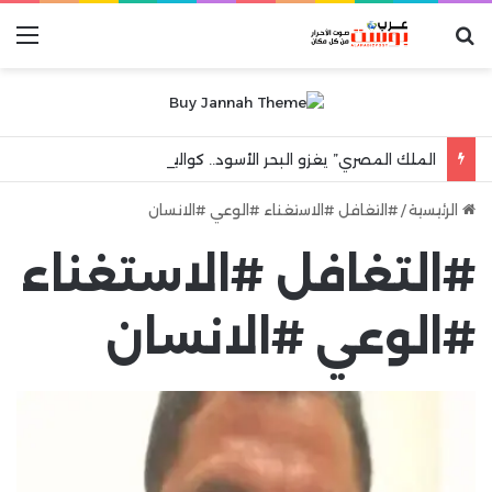
بحث عن
الق
الملك المصري” يغزو البحر الأسود.. كواليس ليلة جنونية هزت مدينة طرابزون
الرئيسية
/
#التغافل #الاستغناء #الوعي #الانسان
#التغافل #الاستغناء
#الوعي #الانسان