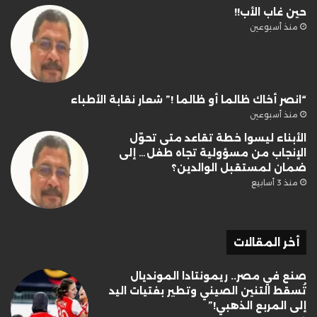
حين غاب الأب!!
منذ أسبوعين
“انصر أخاك ظالما أو ظالما !” شعار نقابة الأطباء
منذ أسبوعين
الأبناء ليسوا خطة تقاعد متى تحوّل
الإنجاب من مسؤولية تجاه طفل… إلى
ضمان لمستقبل الوالدين؟
منذ 3 أسابيع
أخر المقالات
صنع في مصر.. ريمونتادا المونديال
تُسقط التنين الصيني وتطير بفتيات اليد
إلى المربع الذهبي!”