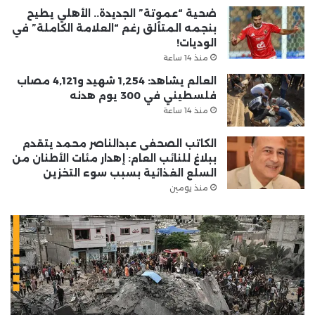
ضحية “عموتة” الجديدة.. الأهلي يطيح
بنجمه المتألق رغم “العلامة الكاملة” في
الوديات!
منذ 14 ساعة
العالم يشاهد: 1,254 شهيد و4,121 مصاب
فلسطيني في 300 يوم هدنه
منذ 14 ساعة
الكاتب الصحفى عبدالناصر محمد يتقدم
ببلاغ للنائب العام: إهدار مئات الأطنان من
السلع الغذائية بسبب سوء التخزين
منذ يومين