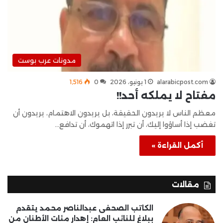
مدونات عرب بوست
alarabicpost.com
1 يونيو، 2026
0
1٬516
مفتاح لا يملكه أحد!!
معظم الناس لا يريدون الحقيقة، بل يريدون الاهتمام، يريدون أن
تغضب إذا أساؤوا إليك، أن تبرر إذا اتهموك، أن تدافع…
أكمل القراءة »
مقالات
الكاتب الصحفى عبدالناصر محمد يتقدم
ببلاغ للنائب العام: إهدار مئات الأطنان من