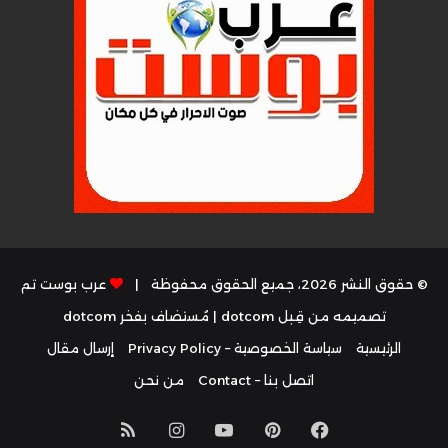
© حقوق النشر 2026، جميع الحقوق محفوظة |
عرب بوست تم
تصميمه من قِبل dotcom
| مُستضاف بفخر
dotcom
الرئيسية
سياسة الخصوصية – Privacy Policy
إرسال مقال
اتصل بنا – Contact
من نحن
فيسبوك
بينتيريست
يوتيوب
انستقرام
ملخص