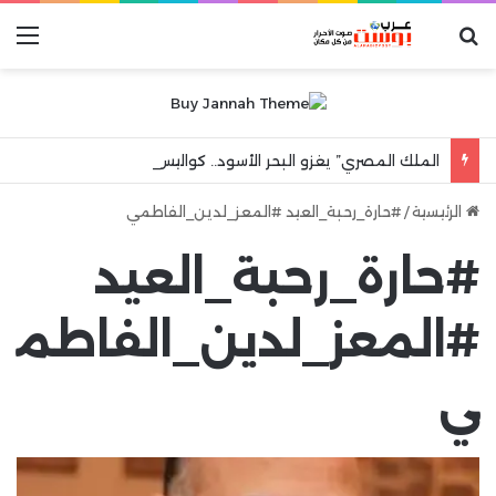
بحث عن
الق
الملك المصري” يغزو البحر الأسود.. كواليس ليلة جنونية هزت مدينة طرابزون
الرئيسية
/
#حارة_رحبة_العيد #المعز_لدين_الفاطمي
#حارة_رحبة_العيد
#المعز_لدين_الفاطم
ي