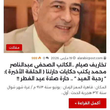
مقالات
alarabicpost.com
19 مارس، 2026
0
988
تخاريف صيام ..الكاتب الصحفى عبدالناصر
محمد يكتب حكايات حارتنا ( الحلقة الأخيرة ):
” رحبة العيد ” .. حارة صلاة عيد الفطر !!
المكان : قاهرة المعز الزمان : يونيو سنة ٩٧٣ م / غرة شهر شوال
سنة ٣٦٢ هجرية الحدث : أول…
أكمل القراءة »