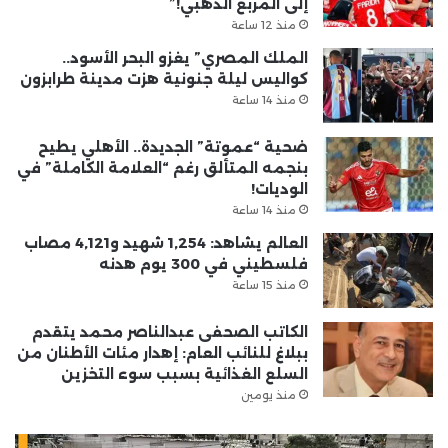
إلى المربع الذهبي!”
منذ 12 ساعة
الملك المصري” يغزو البحر الأسود..
كواليس ليلة جنونية هزت مدينة طرابزون
منذ 14 ساعة
ضحية “عموتة” الجديدة.. الأهلي يطيح
بنجمه المتألق رغم “العلامة الكاملة” في
الوديات!
منذ 14 ساعة
العالم يشاهد: 1,254 شهيد و4,121 مصاب
فلسطيني في 300 يوم هدنه
منذ 15 ساعة
الكاتب الصحفى عبدالناصر محمد يتقدم
ببلاغ للنائب العام: إهدار مئات الأطنان من
السلع الغذائية بسبب سوء التخزين
منذ يومين