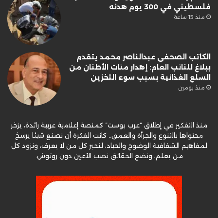
فلسطيني في 300 يوم هدنه
منذ 15 ساعة
الكاتب الصحفى عبدالناصر محمد يتقدم
ببلاغ للنائب العام: إهدار مئات الأطنان من
السلع الغذائية بسبب سوء التخزين
منذ يومين
منذ التفكير في إطلاق “عرب بوست” كمنصة إعلامية عربية رائدة، يزخر
محتواها بالتنوع والجرأة والعمق.. كانت الفكرة أن نصنع شيئا يرسخ
لمفاهيم الشفافية الوضوح والحياد، لنحبر كل من لا يعرف، ونزود كل
من يعلم، ونضع الحقائق نصب الأعين دون روتوش.