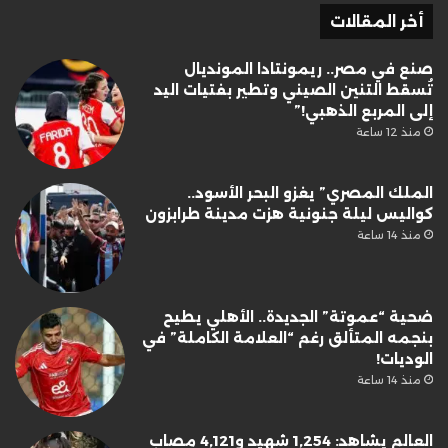
أخر المقالات
صنع في مصر.. ريمونتادا المونديال
تُسقط التنين الصيني وتطير بفتيات اليد
إلى المربع الذهبي!”
منذ 12 ساعة
الملك المصري” يغزو البحر الأسود..
كواليس ليلة جنونية هزت مدينة طرابزون
منذ 14 ساعة
ضحية “عموتة” الجديدة.. الأهلي يطيح
بنجمه المتألق رغم “العلامة الكاملة” في
الوديات!
منذ 14 ساعة
العالم يشاهد: 1,254 شهيد و4,121 مصاب