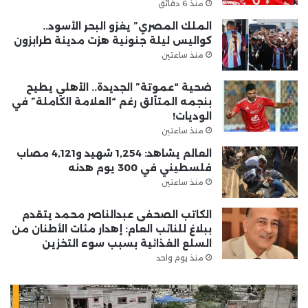
منذ 6 دقائق
الملك المصري” يغزو البحر الأسود..
كواليس ليلة جنونية هزت مدينة طرابزون
منذ ساعتين
ضحية “عموتة” الجديدة.. الأهلي يطيح
بنجمه المتألق رغم “العلامة الكاملة” في
الوديات!
منذ ساعتين
العالم يشاهد: 1,254 شهيد و4,121 مصاب
فلسطيني في 300 يوم هدنه
منذ ساعتين
الكاتب الصحفى عبدالناصر محمد يتقدم
ببلاغ للنائب العام: إهدار مئات الأطنان من
السلع الغذائية بسبب سوء التخزين
منذ يوم واحد