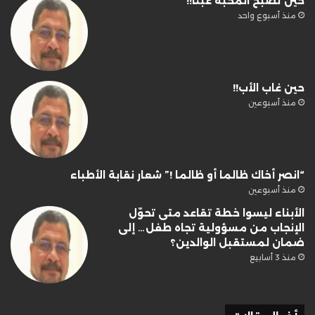
حين تصبح المحبة عبئًا!!
منذ أسبوع واحد
حين غاب الأب!!
منذ أسبوعين
“انصر أخاك ظالما أو ظالما !” شعار نقابة الأطباء
منذ أسبوعين
الأبناء ليسوا خطة تقاعد متى تحوّل
الإنجاب من مسؤولية تجاه طفل… إلى
ضمان لمستقبل الوالدين؟
منذ 3 أسابيع