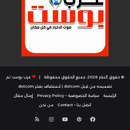
© حقوق النشر 2026، جميع الحقوق محفوظة |
عرب بوست تم
تصميمه من قِبل dotcom
| مُستضاف بفخر
dotcom
الرئيسية
سياسة الخصوصية – Privacy Policy
إرسال مقال
اتصل بنا – Contact
من نحن
فيسبوك
بينتيريست
يوتيوب
انستقرام
ملخص