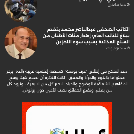
منذ ساعتين
الكاتب الصحفى عبدالناصر محمد يتقدم
ببلاغ للنائب العام: إهدار مئات الأطنان من
السلع الغذائية بسبب سوء التخزين
منذ يوم واحد
منذ التفكير في إطلاق “عرب بوست” كمنصة إعلامية عربية رائدة، يزخر
محتواها بالتنوع والجرأة والعمق.. كانت الفكرة أن نصنع شيئا يرسخ
لمفاهيم الشفافية الوضوح والحياد، لنحبر كل من لا يعرف، ونزود كل
من يعلم، ونضع الحقائق نصب الأعين دون روتوش.