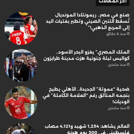
أخر المقالات
صنع في مصر.. ريمونتادا المونديال
تُسقط التنين الصيني وتطير بفتيات اليد
إلى المربع الذهبي!”
منذ 6 دقائق
الملك المصري” يغزو البحر الأسود..
كواليس ليلة جنونية هزت مدينة طرابزون
منذ ساعتين
ضحية “عموتة” الجديدة.. الأهلي يطيح
بنجمه المتألق رغم “العلامة الكاملة” في
الوديات!
منذ ساعتين
العالم يشاهد: 1,254 شهيد و4,121 مصاب
فلسطيني في 300 يوم هدنه