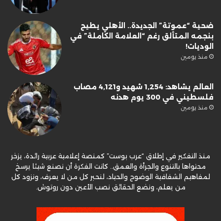
ضحية “عموتة” الجديدة.. الأهلي يطيح
بنجمه المتألق رغم “العلامة الكاملة” في
الوديات!
منذ يومين
العالم يشاهد: 1,254 شهيد و4,121 مصاب
فلسطيني في 300 يوم هدنه
منذ يومين
منذ التفكير في إطلاق “عرب بوست” كمنصة إعلامية عربية رائدة، يزخر
محتواها بالتنوع والجرأة والعمق.. كانت الفكرة أن نصنع شيئا يرسخ
لمفاهيم الشفافية الوضوح والحياد، لنحبر كل من لا يعرف، ونزود كل
من يعلم، ونضع الحقائق نصب الأعين دون روتوش.