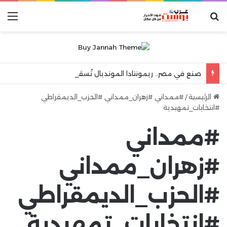
بحث عن
الق
صنع في مصر.. ريمونتادا المونديال تُسقط التنين الصيني وتطير بفتيات اليد إلى المربع الذهبي!”
الرئيسية
/
#ممداني #زهران_ممداني #الحزب_الديمقراطي
#انتخابات_تمهيدية
#ممداني
#زهران_ممداني
#الحزب_الديمقراطي
#انتخابات_تمهيدية