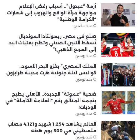
أزمة “عبدول”.. أسباب رفض الإعلام
مواجهة مرآة الواقع والهروب إلى شعارات
“الكرامة الوطنية”
منذ ساعتين
صنع في مصر.. ريمونتادا المونديال
تُسقط التنين الصيني وتطير بفتيات اليد
إلى المربع الذهبي!”
منذ يومين
الملك المصري” يغزو البحر الأسود..
كواليس ليلة جنونية هزت مدينة طرابزون
منذ يومين
ضحية “عموتة” الجديدة.. الأهلي يطيح
بنجمه المتألق رغم “العلامة الكاملة” في
الوديات!
منذ يومين
العالم يشاهد: 1,254 شهيد و4,121 مصاب
فلسطيني في 300 يوم هدنه
منذ يومين