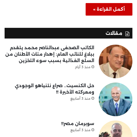
أكمل القراءة »
مقالات
الكاتب الصحفى عبدالناصر محمد يتقدم
ببلاغ للنائب العام: إهدار مئات الأطنان من
السلع الغذائية بسبب سوء التخزين
منذ 3 أيام
حل الكنسيت.. صراع نتنياهو الوجودي
ومعركته الأخيرة !!
منذ 3 أسابيع
سوبرمان مصر!!
منذ 3 أسابيع