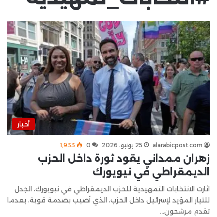
أخبار
alarabicpost.com
25 يونيو، 2026
0
1٬933
زهران ممداني يقود ثورة داخل الحزب
الديمقراطي في نيويورك
اثارت الانتخابات التمهيدية للحزب الديمقراطي في نيويورك، الجدل
للتيار المؤيد لإسرائيل داخل الحزب، الذي أصيب بصدمة قوية، بعدما
تقدم مرشحون…