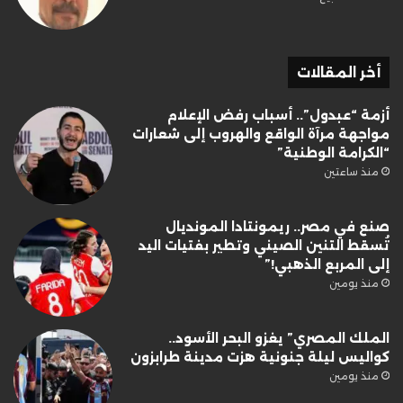
أخر المقالات
أزمة “عبدول”.. أسباب رفض الإعلام
مواجهة مرآة الواقع والهروب إلى شعارات
“الكرامة الوطنية”
منذ ساعتين
صنع في مصر.. ريمونتادا المونديال
تُسقط التنين الصيني وتطير بفتيات اليد
إلى المربع الذهبي!”
منذ يومين
الملك المصري” يغزو البحر الأسود..
كواليس ليلة جنونية هزت مدينة طرابزون
منذ يومين