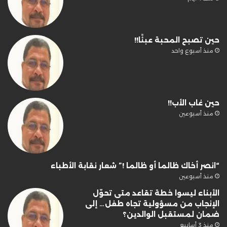
حين تصبح المحبة عبئًا!!
منذ أسبوع واحد
حين غاب الأب!!
منذ أسبوعين
“انصر أخاك ظالما أو ظالما !” شعار نقابة الأطباء
منذ أسبوعين
الأبناء ليسوا خطة تقاعد متى تحوّل
الإنجاب من مسؤولية تجاه طفل… إلى
ضمان لمستقبل الوالدين؟
منذ 3 أسابيع