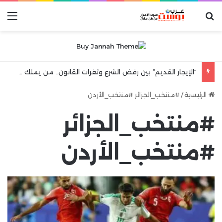
بحث عن
الق
“الإيجار القديم” بين رفض الشرع وثغرات القانون.. من يملك حق الشقة البديلة بعد رحيل المستأجر؟
الرئيسية
/
#منتخب_الجزائر #منتخب_الأردن
#منتخب_الجزائر
#منتخب_الأردن