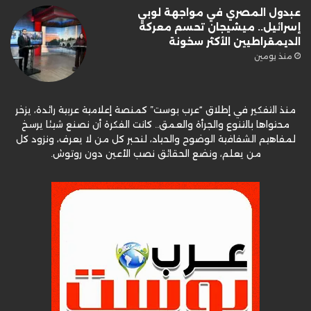
عبدول المصري في مواجهة لوبي
إسرائيل.. ميشيجان تحسم معركة
الديمقراطيين الأكثر سخونة
منذ يومين
منذ التفكير في إطلاق “عرب بوست” كمنصة إعلامية عربية رائدة، يزخر
محتواها بالتنوع والجرأة والعمق.. كانت الفكرة أن نصنع شيئا يرسخ
لمفاهيم الشفافية الوضوح والحياد، لنحبر كل من لا يعرف، ونزود كل
من يعلم، ونضع الحقائق نصب الأعين دون روتوش.