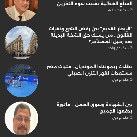
السلع الغذائية بسبب سوء التخزين
منذ 24 ساعة
“الإيجار القديم” بين رفض الشرع وثغرات
القانون.. من يملك حق الشقة البديلة
بعد رحيل المستأجر؟
منذ يوم واحد
بطلات ريمونتادا المونديال.. فتيات مصر
مستعدات لقهر التنين الصيني
منذ يومين
بين الشهادة وسوق العمل… فاتورة
يدفعها الجميع
منذ يومين