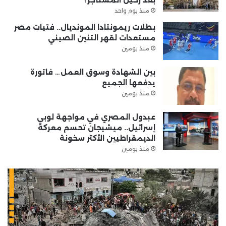
منذ يوم واحد
بطلات ريمونتادا المونديال.. فتيات مصر
مستعدات لقهر التنين الصيني
منذ يومين
بين الشهادة وسوق العمل… فاتورة
يدفعها الجميع
منذ يومين
عبدول المصري في مواجهة لوبي
إسرائيل.. ميشيجان تحسم معركة
الديمقراطيين الأكثر سخونة
منذ يومين