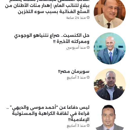
ببلاغ للنائب العام: إهدار مئات الأطنان من
السلع الغذائية بسبب سوء التخزين
منذ 24 ساعة
حل الكنسيت.. صراع نتنياهو الوجودي
ومعركته الأخيرة !!
منذ أسبوعين
سوبرمان مصر!!
منذ 3 أسابيع
ليس دفاعا عن “أحمد موسى والديهي” ..
قراءة في ثقافة الكراهية والمسئولية
الإعلامية!!
منذ 3 أسابيع