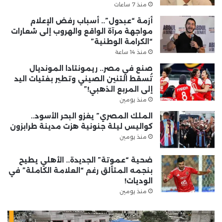
منذ 7 ساعات
أزمة “عبدول”.. أسباب رفض الإعلام
مواجهة مرآة الواقع والهروب إلى شعارات
“الكرامة الوطنية”
منذ 14 ساعة
صنع في مصر.. ريمونتادا المونديال
تُسقط التنين الصيني وتطير بفتيات اليد
إلى المربع الذهبي!”
منذ يومين
الملك المصري” يغزو البحر الأسود..
كواليس ليلة جنونية هزت مدينة طرابزون
منذ يومين
ضحية “عموتة” الجديدة.. الأهلي يطيح
بنجمه المتألق رغم “العلامة الكاملة” في
الوديات!
منذ يومين