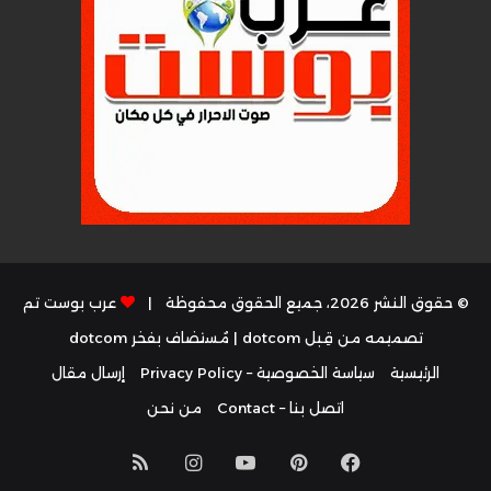
© حقوق النشر 2026، جميع الحقوق محفوظة |
عرب بوست تم
تصميمه من قِبل dotcom
| مُستضاف بفخر
dotcom
الرئيسية
سياسة الخصوصية – Privacy Policy
إرسال مقال
اتصل بنا – Contact
من نحن
فيسبوك
بينتيريست
يوتيوب
انستقرام
ملخص