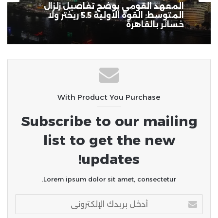
جيش الاحتلال يواصل الاعتداءات
منذ 6 أيام
بالضفة المحتلة ويرتكب مجزرة في
“تل” وحملات اعتقال واقتحامات
واسعة طالت 80 فلسطينياً
المعهد القومي يوضح تفاصيل زلزال
المتوسط: القوة الأولية 5.5 ريختر ولا
خسائر بالقاهرة
With Product You Purchase
Subscribe to our mailing
list to get the new
updates!
Lorem ipsum dolor sit amet, consectetur.
أدخل
بريدك