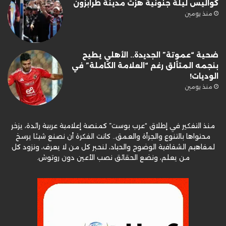
كواليس ليلة جنونية هزت مدينة طرابزون
منذ يومين
ضحية “عموتة” الجديدة.. الأهلي يطيح
بنجمه المتألق رغم “العلامة الكاملة” في
الوديات!
منذ يومين
منذ التفكير في إطلاق “عرب بوست” كمنصة إعلامية عربية رائدة، يزخر
محتواها بالتنوع والجرأة والعمق.. كانت الفكرة أن نصنع شيئا يرسخ
لمفاهيم الشفافية الوضوح والحياد، لنحبر كل من لا يعرف، ونزود كل
من يعلم، ونضع الحقائق نصب الأعين دون روتوش.