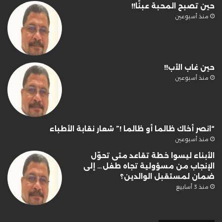
حين تصبح المحبة عبئًا!!
منذ أسبوعين
حين غاب الأب!!
منذ أسبوعين
“انصر أخاك ظالما أو ظالما !” شعار نقابة الأطباء
منذ أسبوعين
الأبناء ليسوا خطة تقاعد متى تحوّل
الإنجاب من مسؤولية تجاه طفل… إلى
ضمان لمستقبل الوالدين؟
منذ 3 أسابيع