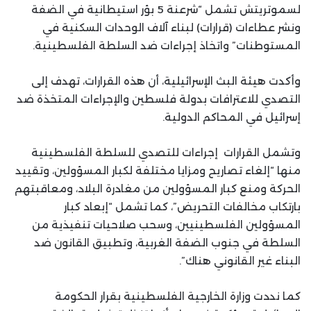
لسموتريتش تشمل “شرعنة 5 بؤر استيطانية في الضفة
ونشر عطاءات (قرارات) لبناء آلاف الوحدات السكنية في
المستوطنات” واتخاذ إجراءات ضد السلطة الفلسطينية.
وأكدت هيئة البث الإسرائيلية، أن هذه القرارات، تهدف إلى
التصدي للاعترافات بدولة فلسطين والإجراءات المتخذة ضد
إسرائيل في المحاكم الدولية.
وتشمل القرارات إجراءات للتصدي للسلطة الفلسطينية
منها “إلغاء تصاريح ومزايا مختلفة لكبار المسؤولين، وتقييد
الحركة ومنع كبار المسؤولين من مغادرة البلاد، ومعاقبتهم
بارتكاب مخالفات التحريض”، كما تشمل “إبعاد كبار
المسؤولين الفلسطينيين، وسحب صلاحيات تنفيذية من
السلطة في جنوب الضفة الغربية، وتطبيق القانون ضد
البناء غير القانوني هناك”.
كما نددت وزارة الخارجية الفلسطينية بقرار الحكومة