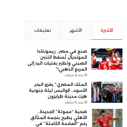
الأخيرة
الأشهر
تعليقات
صنع في مصر.. ريمونتادا
المونديال تُسقط التنين
الصيني وتطير بفتيات اليد إلى
المربع الذهبي!”
منذ 6 ساعات
الملك المصري” يغزو البحر
الأسود.. كواليس ليلة جنونية
هزت مدينة طرابزون
منذ 8 ساعات
ضحية “عموتة” الجديدة..
الأهلي يطيح بنجمه المتألق
رغم “العلامة الكاملة” في