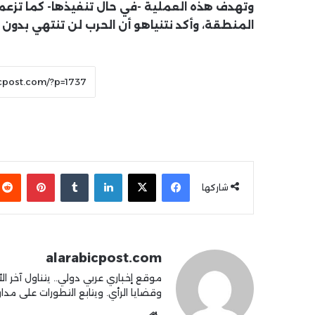
وتهدف هذه العملية -في حال تنفيذها- كما تزعم
المنطقة، وأكد نتنياهو أن الحرب لن تنتهي بدون إ
فيسبوك
X
لينكدإن
بينتير
شاركها
alarabicpost.com
موقع إخباري عربي دولي.. يتناول آخر الأ
وقضايا الرأي. ويتابع التطورات على مدار 4
موقع