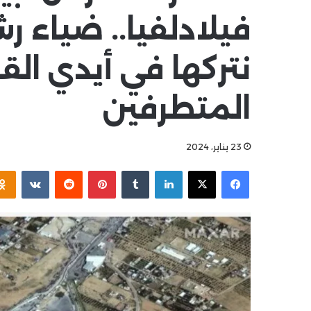
فيلادلفيا.. ضياء 
نتركها في أيدي القا
المتطرفين
23 يناير، 2024
فيسبوك
X
لينكدإن
بينتيريست