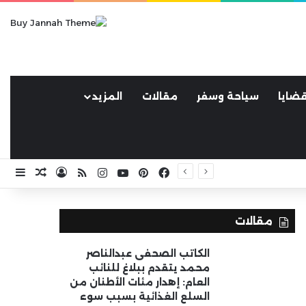
ضايا
سياحة وسفر
مقالات
المزيد
فيسبوك
بينتيريست
يوتيوب
انستقرام
ملخص الموقع RSS
تسجيل الد
مقال ع
إضا
مقالات
الكاتب الصحفى عبدالناصر
محمد يتقدم ببلاغ للنائب
العام: إهدار مئات الأطنان من
السلع الغذائية بسبب سوء