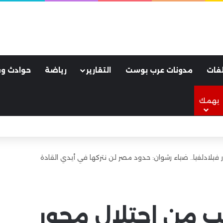
فات
مدونات عرب بوست
التقارير
رياضة
حوادث وق
يهمك
لأسود.. كواليس ليلة جنونية هزت مدينة طرابزون
 فيلادلفيا.. ضياء رشوان: حدود مصر لن نتركها في أيدي القادة
يب من احتلال محور