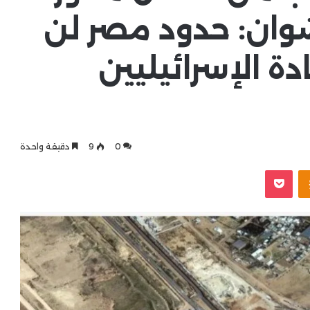
رشوان: حدود مصر لن
دة الإسرائيليين
0
9
دقيقة واحدة
بوكيت
Odnoklassniki