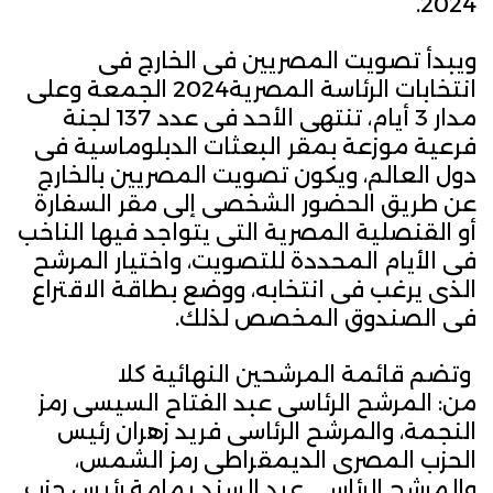
2024.
ويبدأ تصويت المصريين فى الخارج فى
انتخابات الرئاسة المصرية2024 الجمعة وعلى
مدار 3 أيام، تنتهى الأحد فى عدد 137 لجنة
فرعية موزعة بمقر البعثات الدبلوماسية فى
دول العالم، ويكون تصويت المصريين بالخارج
عن طريق الحضور الشخصى إلى مقر السفارة
أو القنصلية المصرية التى يتواجد فيها الناخب
فى الأيام المحددة للتصويت، واختيار المرشح
الذى يرغب فى انتخابه، ووضع بطاقة الاقتراع
فى الصندوق المخصص لذلك.
وتضم قائمة المرشحين النهائية كلا
من: المرشح الرئاسى عبد الفتاح السيسى رمز
النجمة، والمرشح الرئاسى فريد زهران رئيس
الحزب المصرى الديمقراطى رمز الشمس،
والمرشح الرئاسى عبد السند يمامة رئيس حزب