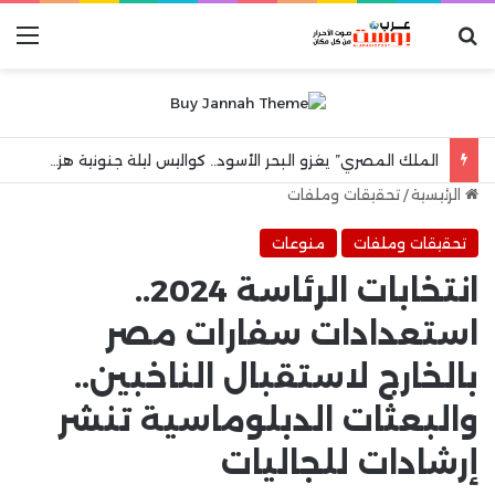
بحث عن
الق
الملك المصري” يغزو البحر الأسود.. كواليس ليلة جنونية هزت مدينة طرابزون
الرئيسية
/
تحقيقات وملفات
تحقيقات وملفات
منوعات
انتخابات الرئاسة 2024..
استعدادات سفارات مصر
بالخارج لاستقبال الناخبين..
والبعثات الدبلوماسية تنشر
إرشادات للجاليات