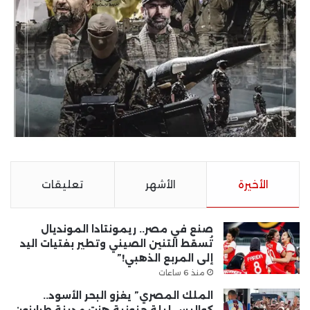
الأخيرة
الأشهر
تعليقات
صنع في مصر.. ريمونتادا المونديال
تُسقط التنين الصيني وتطير بفتيات اليد
إلى المربع الذهبي!”
منذ 6 ساعات
الملك المصري” يغزو البحر الأسود..