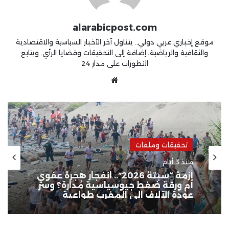
alarabicpost.com
موقع إخباري عربي دولي.. يتناول آخر الأخبار السياسية والاقتصادية
والثقافية والرياضية، إضافة إلى التحقيقات وقضايا الرأي. ويتابع
التطورات على مدار 24
موقع
الويب
منوعات
منذ 3 أيام
المقاربة المصرية في البحر الأحمر:
تفاصيل تحفظ القاهرة على “التحالف
البحري” السعودي!!