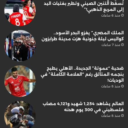
تُسقط التنين الصيني وتطير بفتيات اليد
إلى المربع الذهبي!”
منذ 6 ساعات
الملك المصري” يغزو البحر الأسود..
كواليس ليلة جنونية هزت مدينة طرابزون
منذ 7 ساعات
ضحية “عموتة” الجديدة.. الأهلي يطيح
بنجمه المتألق رغم “العلامة الكاملة” في
الوديات!
منذ 8 ساعات
العالم يشاهد: 1,254 شهيد و4,121 مصاب
فلسطيني في 300 يوم هدنه
منذ 8 ساعات