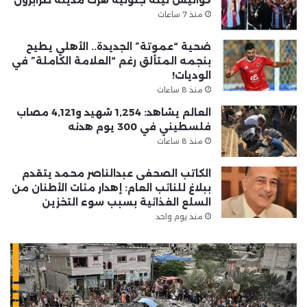
كواليس ليلة جنونية هزت مدينة طرابزون
منذ 7 ساعات
ضحية “عموتة” الجديدة.. الأهلي يطيح
بنجمه المتألق رغم “العلامة الكاملة” في
الوديات!
منذ 8 ساعات
العالم يشاهد: 1,254 شهيد و4,121 مصاب
فلسطيني في 300 يوم هدنه
منذ 8 ساعات
الكاتب الصحفى عبدالناصر محمد يتقدم
ببلاغ للنائب العام: إهدار مئات الأطنان من
السلع الغذائية بسبب سوء التخزين
منذ يوم واحد