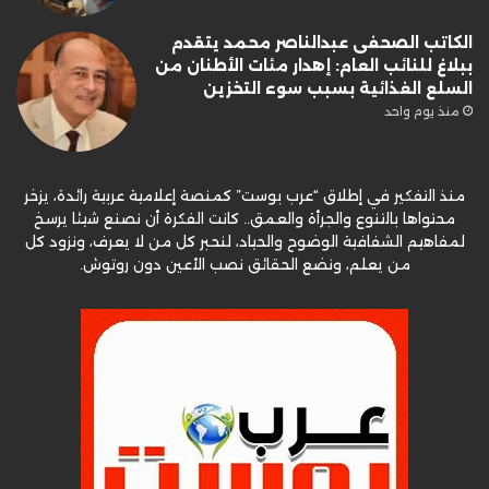
الكاتب الصحفى عبدالناصر محمد يتقدم
ببلاغ للنائب العام: إهدار مئات الأطنان من
السلع الغذائية بسبب سوء التخزين
منذ يوم واحد
منذ التفكير في إطلاق “عرب بوست” كمنصة إعلامية عربية رائدة، يزخر
محتواها بالتنوع والجرأة والعمق.. كانت الفكرة أن نصنع شيئا يرسخ
لمفاهيم الشفافية الوضوح والحياد، لنحبر كل من لا يعرف، ونزود كل
من يعلم، ونضع الحقائق نصب الأعين دون روتوش.