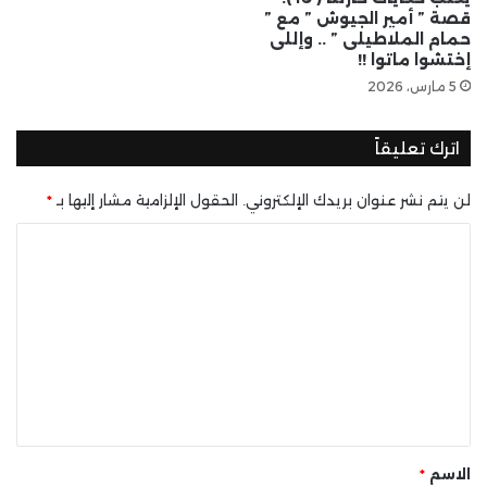
قصة ” أمير الجيوش ” مع ”
حمام الملاطيلى ” .. وإللى
إختشوا ماتوا !!
5 مارس، 2026
اترك تعليقاً
لن يتم نشر عنوان بريدك الإلكتروني.
الحقول الإلزامية مشار إليها بـ
*
ا
ل
ت
ع
ل
ي
ق
*
الاسم
*