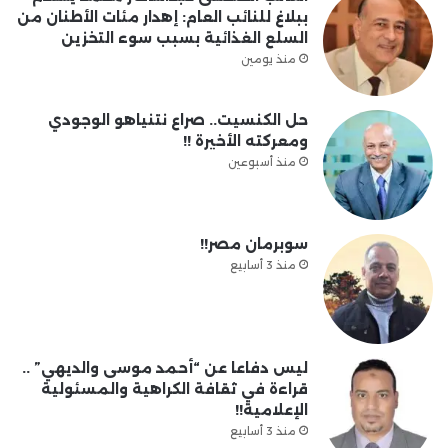
ببلاغ للنائب العام: إهدار مئات الأطنان من
السلع الغذائية بسبب سوء التخزين
منذ يومين
حل الكنسيت.. صراع نتنياهو الوجودي
ومعركته الأخيرة !!
منذ أسبوعين
سوبرمان مصر!!
منذ 3 أسابيع
ليس دفاعا عن “أحمد موسى والديهي” ..
قراءة في ثقافة الكراهية والمسئولية
الإعلامية!!
منذ 3 أسابيع