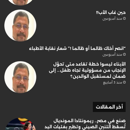
حين غاب الأب!!
منذ أسبوعين
“انصر أخاك ظالما أو ظالما !” شعار نقابة الأطباء
منذ أسبوعين
الأبناء ليسوا خطة تقاعد متى تحوّل
الإنجاب من مسؤولية تجاه طفل… إلى
ضمان لمستقبل الوالدين؟
منذ 3 أسابيع
أخر المقالات
صنع في مصر.. ريمونتادا المونديال
تُسقط التنين الصيني وتطير بفتيات اليد