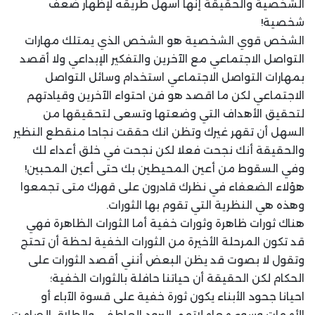
الشخصية والحقيقة إنها اسهل طريقه لإظهار ضعف
شخصية!
الشخص قوي الشخصية هو الشخص الذي يمتلك مهارات
التواصل الاجتماعي مع الآخرين والتفكير الإبداعي ولا أقصد
بمهارات التواصل الاجتماعي استخدام وسائل التواصل
الاجتماعي لكن ما اقصد هو فن احتواء الآخرين وقيادتهم
لتحقيق الأهداف التي وضعتها وتسعى لتحقيقها من
السهل أن تقهر غيرك وتظن انك حققت نجاحا منقطع النظير
والحقيقة أنك نجحت فعلا لكن نجحت في خلق أعداء لك
وفي السقوط من أعين المحيطين بك حتى أعين المحبين!
هؤلاء الضعفاء في نظرك قادرون على قهرك متى تجمعوا
وهذه هي النظرية التي تقوم بها الثورات.
هناك ثورات ظاهرة وثورات خفية أما الثورات الظاهرة فهي
قد تكون المرحلة الأخيرة من الثورات الخفية لحظة أن تحتج
وتقول لا بصوت قد يظن البعض أنني أقصد الثورات على
الحكام لكن الحقيقة أن حياتنا حافلة بالثورات الخفية؛
احيانا جحود الأبناء يكون ثورة خفية على قسوة الآباء أو
الأمهات وسوء معاملاتهم، البرود العاطفي والطلاق الصامت