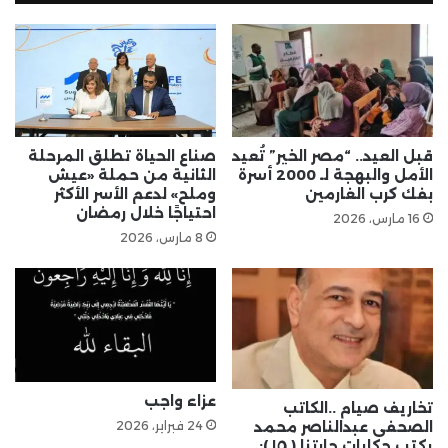
قبل العيد.. “مصر الخير” تُعيد
صناع الحياة تطلق المرحلة
الأمل والبهجة لـ 2000 أسرة
الثانية من حملة «عيش
بفك كرب الغارمين
وملح» لدعم الأسر الأكثر
احتياجًا خلال رمضان
16 مارس، 2026
8 مارس، 2026
عزاء واجب
تخاريف صيام ..الكاتب
24 فبراير، 2026
الصحفى عبدالناصر محمد
يكتب حكايات حارتنا ( ١٥ ):