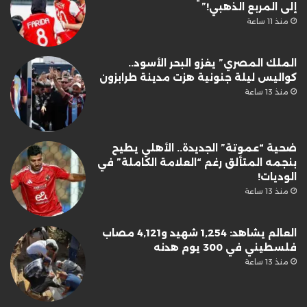
إلى المربع الذهبي!”
منذ 11 ساعة
الملك المصري” يغزو البحر الأسود..
كواليس ليلة جنونية هزت مدينة طرابزون
منذ 13 ساعة
ضحية “عموتة” الجديدة.. الأهلي يطيح
بنجمه المتألق رغم “العلامة الكاملة” في
الوديات!
منذ 13 ساعة
العالم يشاهد: 1,254 شهيد و4,121 مصاب
فلسطيني في 300 يوم هدنه
منذ 13 ساعة