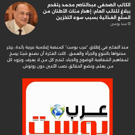
الكاتب الصحفى عبدالناصر محمد يتقدم
ببلاغ للنائب العام: إهدار مئات الأطنان من
السلع الغذائية بسبب سوء التخزين
منذ يومين
منذ التفكير في إطلاق “عرب بوست” كمنصة إعلامية عربية رائدة، يزخر
محتواها بالتنوع والجرأة والعمق.. كانت الفكرة أن نصنع شيئا يرسخ
لمفاهيم الشفافية الوضوح والحياد، لنحبر كل من لا يعرف، ونزود كل
من يعلم، ونضع الحقائق نصب الأعين دون روتوش.