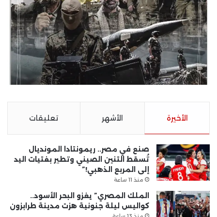
الأخيرة
الأشهر
تعليقات
صنع في مصر.. ريمونتادا المونديال
تُسقط التنين الصيني وتطير بفتيات اليد
إلى المربع الذهبي!”
منذ 11 ساعة
الملك المصري” يغزو البحر الأسود..
كواليس ليلة جنونية هزت مدينة طرابزون
منذ 13 ساعة