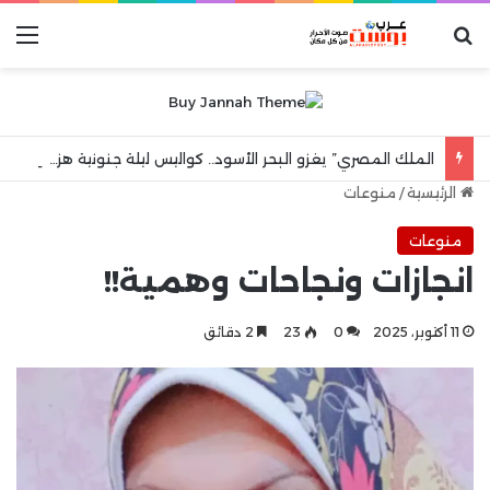
بحث عن
الق
الملك المصري” يغزو البحر الأسود.. كواليس ليلة جنونية هزت مدينة طرابزون
الرئيسية
/
منوعات
منوعات
انجازات ونجاحات وهمية!!
11 أكتوبر، 2025
0
23
2 دقائق