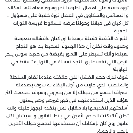
ثورة خفية على اهمال الطرف الآخر وسوء معاملته، المكائد
و الدسائس والشكاوى في العمل ثورة خفية على مسؤول،…
كل كيان في حياتنا وحولنا عرضه للسقوط فريسة الثورات
الخفية
الثورات الخفية كفيلة بإسقاط اي كيان وافشاله بنعومة
وهدوء وانت تظن أن هذا الهدوء المحيط بك هو النجاح
بعينه! وأنك تسيطر على الأمور بقبضة من حديد! سوس ينخر
الارض التي تقف عليها لتجد نفسك في النهاية تسقط في
الهاوية!
شوف تدرك حجم الفشل الذي حققته عندما تغادر السلطة
والمنصب الذي حاربت من أجل البقاء به سوف يصدمك
انصراف الجمع من حولك إلا من رحم ربي وسوف يصدمك أكثر
هؤلاء الذين استخدمتهم في قهر غيرهم وهم يسنون
أسلحتهم لتقديمها بلا مقابل لمن يتقدم ليجهز عليك وانت
تظن أنك كنت الخادم الأمين في بلاط القانون ونسيت ان لكل
قانون روح كان بإمكانك أن تستخدمها لتجمع حولك الآخرين
بالحب والرحمة.