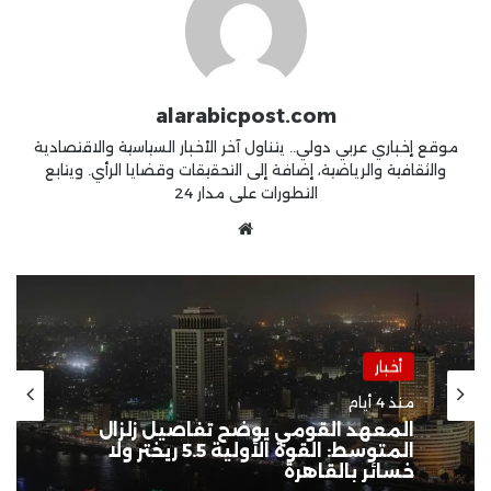
alarabicpost.com
موقع إخباري عربي دولي.. يتناول آخر الأخبار السياسية والاقتصادية
والثقافية والرياضية، إضافة إلى التحقيقات وقضايا الرأي. ويتابع
التطورات على مدار 24
موقع
الويب
أخبار
منذ أسبوعين
أخبار
جيش الاحتلال يواصل الاعتداءات
بالضفة المحتلة ويرتكب مجزرة في
منذ 4 أيام
“تل” وحملات اعتقال واقتحامات
واسعة طالت 80 فلسطينياً