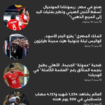
صنع في مصر.. ريمونتادا المونديال
تُسقط التنين الصيني وتطير بفتيات اليد
إلى المربع الذهبي!”
منذ 10 ساعات
الملك المصري” يغزو البحر الأسود..
كواليس ليلة جنونية هزت مدينة طرابزون
منذ 11 ساعة
ضحية “عموتة” الجديدة.. الأهلي يطيح
بنجمه المتألق رغم “العلامة الكاملة” في
الوديات!
منذ 11 ساعة
العالم يشاهد: 1,254 شهيد و4,121 مصاب
فلسطيني في 300 يوم هدنه
منذ 12 ساعة