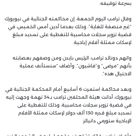
بسرعة توقيفه.
وقال ترامب اليوم الجمعة، إن محاكمته الجنائية في نيويورك
“غير منصفة للغاية”، وذلك بعدما أدين أمس الخميس، في
قضية تزوير سجلات محاسبية للتغطية على تسديد مبلغ
لإسكات ممثلة أفلام إباحية.
واتهم دونالد ترامب، الرئيس بايدن ومن وصفهم بعصابته
بأنهم “مرضى” و”فاشيون”. وأضاف “سنستأنف عملية
الاحتيال هذه”.
وبعد محاكمة استمرت 6 أسابيع أمام المحكمة الجنائية في
نيويورك، أدانت هيئة المحلفين ترامب بـ34 تهمة وجهت إليه
في قضية تزوير سجلات محاسبية، وذلك للتغطية على
تسديد مبلغ قدره 130 ألف دولار لإسكات ممثلة الأفلام
الإباحية ستورمي دانيالز.