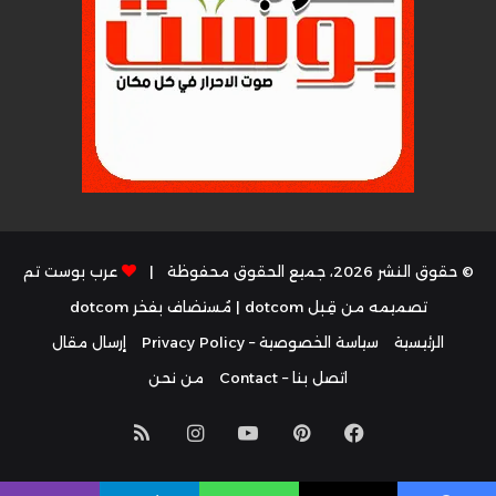
© حقوق النشر 2026، جميع الحقوق محفوظة |
عرب بوست تم
تصميمه من قِبل dotcom
| مُستضاف بفخر
dotcom
الرئيسية
سياسة الخصوصية – Privacy Policy
إرسال مقال
اتصل بنا – Contact
من نحن
فيسبوك
بينتيريست
يوتيوب
انستقرام
ملخص
الموقع