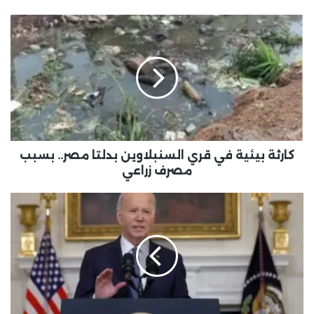
كارثة بيئية في قري السنبلاوين بدلتا مصر.. بسبب
مصرف زراعي