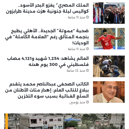
الملك المصري” يغزو البحر الأسود..
كواليس ليلة جنونية هزت مدينة طرابزون
منذ 11 ساعة
ضحية “عموتة” الجديدة.. الأهلي يطيح
بنجمه المتألق رغم “العلامة الكاملة” في
الوديات!
منذ 11 ساعة
العالم يشاهد: 1,254 شهيد و4,121 مصاب
فلسطيني في 300 يوم هدنه
منذ 12 ساعة
الكاتب الصحفى عبدالناصر محمد يتقدم
ببلاغ للنائب العام: إهدار مئات الأطنان من
السلع الغذائية بسبب سوء التخزين
منذ يومين