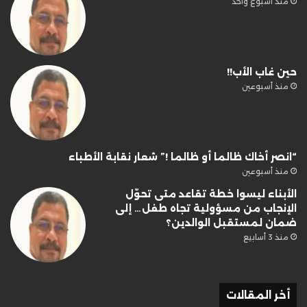
منذ أسبوع واحد
حين غاب الأب!!
منذ أسبوعين
“انصر أخاك ظالما أو ظالما !” شعار نقابة الأطباء
منذ أسبوعين
الأبناء ليسوا خطة تقاعد متى تحوّل
الإنجاب من مسؤولية تجاه طفل… إلى
ضمان لمستقبل الوالدين؟
منذ 3 أسابيع
أخر المقالات