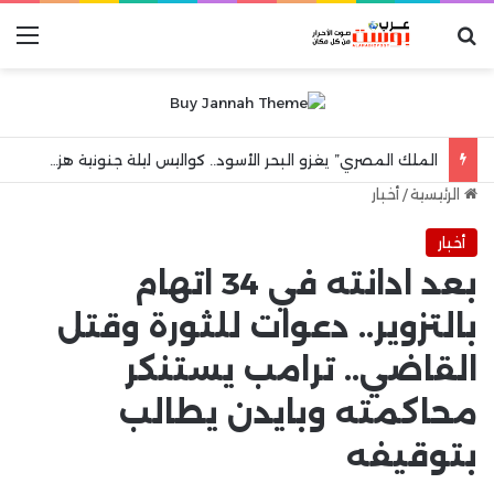
بحث عن
الق
الملك المصري” يغزو البحر الأسود.. كواليس ليلة جنونية هزت مدينة طرابزون
الرئيسية
/
أخبار
أخبار
بعد ادانته في 34 اتهام
بالتزوير.. دعوات للثورة وقتل
القاضي.. ترامب يستنكر
محاكمته وبايدن يطالب
بتوقيفه