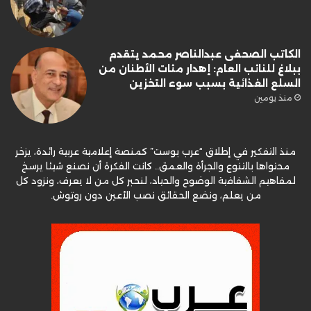
الكاتب الصحفى عبدالناصر محمد يتقدم
ببلاغ للنائب العام: إهدار مئات الأطنان من
السلع الغذائية بسبب سوء التخزين
منذ يومين
منذ التفكير في إطلاق “عرب بوست” كمنصة إعلامية عربية رائدة، يزخر
محتواها بالتنوع والجرأة والعمق.. كانت الفكرة أن نصنع شيئا يرسخ
لمفاهيم الشفافية الوضوح والحياد، لنحبر كل من لا يعرف، ونزود كل
من يعلم، ونضع الحقائق نصب الأعين دون روتوش.