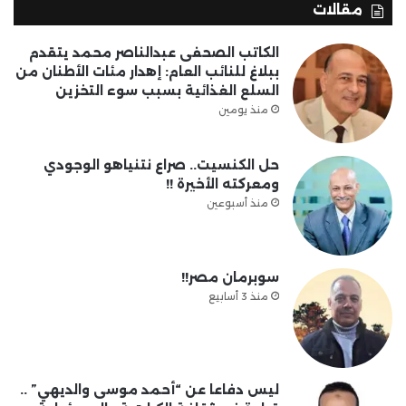
مقالات
الكاتب الصحفى عبدالناصر محمد يتقدم
ببلاغ للنائب العام: إهدار مئات الأطنان من
السلع الغذائية بسبب سوء التخزين
منذ يومين
حل الكنسيت.. صراع نتنياهو الوجودي
ومعركته الأخيرة !!
منذ أسبوعين
سوبرمان مصر!!
منذ 3 أسابيع
ليس دفاعا عن “أحمد موسى والديهي” ..