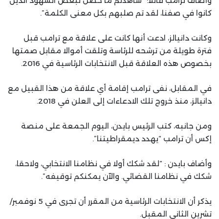
وأضاف ترامب قائلا: “شاهدتم ما حصل لبعض الشهود الذين
كانوا في صفنا، لقد تم صلبهم بكل معنى الكلمة”.
وكانت دانيالز، ادعت أنها كانت على علاقة مع ترامب قبل
فترة طويلة من ترشحه للرئاسة وتلقت أموالا مقابل صمتها
بخصوص هذه العلاقة قبل الانتخابات الرئاسية في 2016.
في المقابل، نفى ترامب إقامة أي علاقة من هذا القبيل مع
دانيالز، منذ خروج تلك الادعاءات إلى العلن في 2018.
ومن جانبه، كتب الرئيس بايدن، اليوم الجمعة على منصة
إكس أن ترامب “يهدد ديمقراطيتنا”.
وأضاف بايدن : “لقد شكك أولا في نظامنا الانتخابي، ولاحقا،
شكك في نظامنا القضائي. والآن يمكنكم توقيفه”.
يذكر أن الانتخابات الرئاسية من المقرر أن تجرى في 5 نوفمبر/
تشرين الثاني المقبل.