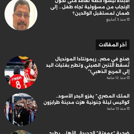
الأبناء ليسوا خطة تقاعد متى تحوّل
الإنجاب من مسؤولية تجاه طفل… إلى
ضمان لمستقبل الوالدين؟
منذ 3 أسابيع
أخر المقالات
صنع في مصر.. ريمونتادا المونديال
تُسقط التنين الصيني وتطير بفتيات اليد
إلى المربع الذهبي!”
منذ 12 ساعة
الملك المصري” يغزو البحر الأسود..
كواليس ليلة جنونية هزت مدينة طرابزون
منذ 13 ساعة
ضحية “عموتة” الجديدة.. الأهلي يطيح