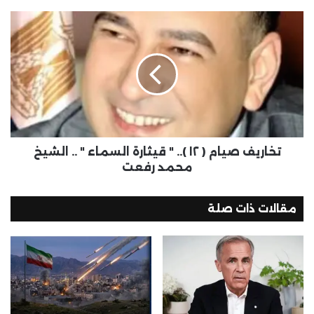
تخاريف صيام ( ١٢ ).. " قيثارة السماء " .. الشيخ
محمد رفعت
مقالات ذات صلة