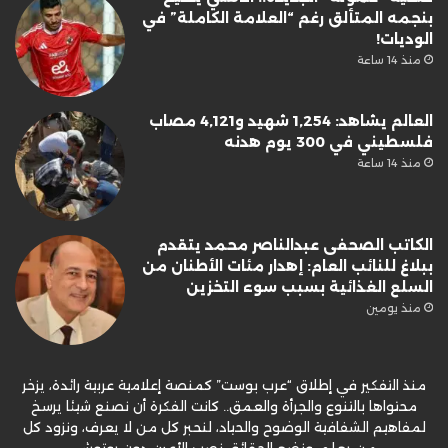
بنجمه المتألق رغم “العلامة الكاملة” في
الوديات!
منذ 14 ساعة
العالم يشاهد: 1,254 شهيد و4,121 مصاب
فلسطيني في 300 يوم هدنه
منذ 14 ساعة
الكاتب الصحفى عبدالناصر محمد يتقدم
ببلاغ للنائب العام: إهدار مئات الأطنان من
السلع الغذائية بسبب سوء التخزين
منذ يومين
منذ التفكير في إطلاق “عرب بوست” كمنصة إعلامية عربية رائدة، يزخر
محتواها بالتنوع والجرأة والعمق.. كانت الفكرة أن نصنع شيئا يرسخ
لمفاهيم الشفافية الوضوح والحياد، لنحبر كل من لا يعرف، ونزود كل