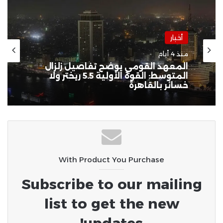
أخبار
منذ أسبوعين
أخبار
منذ 4 أيام
جيش الاحتلال يواصل الاعتداءات
بالضفة المحتلة ويرتكب مجزرة في
“تل” وحملات اعتقال واقتحامات
واسعة طالت 80 فلسطينياً
المعهد القومي يوضح تفاصيل زلزال
المتوسط: القوة الأولية 5.5 ريختر ولا
خسائر بالقاهرة
With Product You Purchase
Subscribe to our mailing
list to get the new