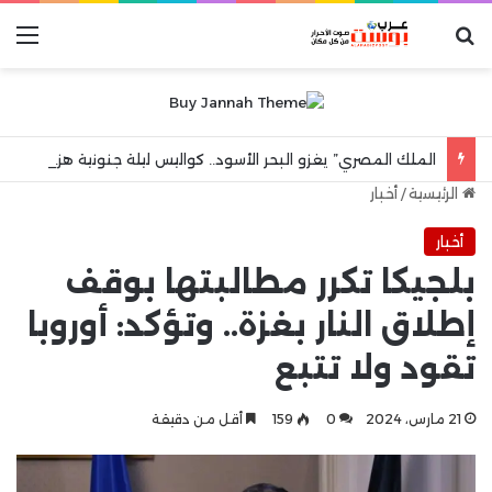
بحث عن
الق
الملك المصري” يغزو البحر الأسود.. كواليس ليلة جنونية هزت مدينة طرابزون
الرئيسية
/
أخبار
أخبار
بلجيكا تكرر مطالبتها بوقف
إطلاق النار بغزة.. وتؤكد: أوروبا
تقود ولا تتبع
21 مارس، 2024
0
159
أقل من دقيقة