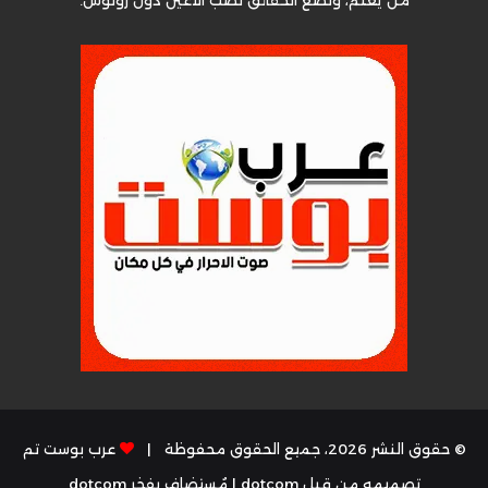
من يعلم، ونضع الحقائق نصب الأعين دون روتوش.
© حقوق النشر 2026، جميع الحقوق محفوظة |
عرب بوست تم
تصميمه من قِبل dotcom
| مُستضاف بفخر
dotcom