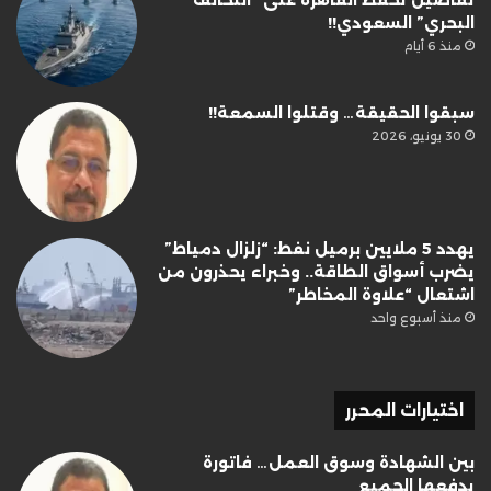
تفاصيل تحفظ القاهرة على “التحالف
البحري” السعودي!!
منذ 6 أيام
سبقوا الحقيقة… وقتلوا السمعة!!
30 يونيو، 2026
يهدد 5 ملايين برميل نفط: “زلزال دمياط”
يضرب أسواق الطاقة.. وخبراء يحذرون من
اشتعال “علاوة المخاطر”
منذ أسبوع واحد
اختيارات المحرر
بين الشهادة وسوق العمل… فاتورة
يدفعها الجميع