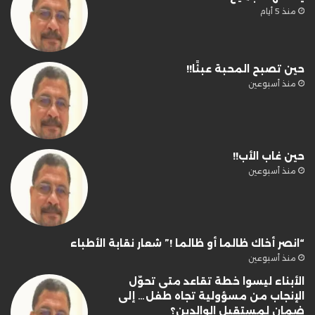
منذ 5 أيام
حين تصبح المحبة عبئًا!!
منذ أسبوعين
حين غاب الأب!!
منذ أسبوعين
“انصر أخاك ظالما أو ظالما !” شعار نقابة الأطباء
منذ أسبوعين
الأبناء ليسوا خطة تقاعد متى تحوّل
الإنجاب من مسؤولية تجاه طفل… إلى
ضمان لمستقبل الوالدين؟