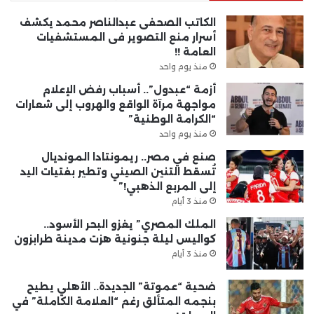
الكاتب الصحفى عبدالناصر محمد يكشف
أسرار منع التصوير فى المستشفيات
العامة !!
منذ يوم واحد
أزمة “عبدول”.. أسباب رفض الإعلام
مواجهة مرآة الواقع والهروب إلى شعارات
“الكرامة الوطنية”
منذ يوم واحد
صنع في مصر.. ريمونتادا المونديال
تُسقط التنين الصيني وتطير بفتيات اليد
إلى المربع الذهبي!”
منذ 3 أيام
الملك المصري” يغزو البحر الأسود..
كواليس ليلة جنونية هزت مدينة طرابزون
منذ 3 أيام
ضحية “عموتة” الجديدة.. الأهلي يطيح
بنجمه المتألق رغم “العلامة الكاملة” في