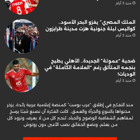
منذ 3 أيام
الملك المصري” يغزو البحر الأسود..
كواليس ليلة جنونية هزت مدينة طرابزون
منذ 3 أيام
ضحية “عموتة” الجديدة.. الأهلي يطيح
بنجمه المتألق رغم “العلامة الكاملة” في
الوديات!
منذ 3 أيام
منذ التفكير في إطلاق “عرب بوست” كمنصة إعلامية عربية رائدة، يزخر
محتواها بالتنوع والجرأة والعمق.. كانت الفكرة أن نصنع شيئا يرسخ
لمفاهيم الشفافية الوضوح والحياد، لنحبر كل من لا يعرف، ونزود كل
من يعلم، ونضع الحقائق نصب الأعين دون روتوش.