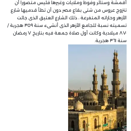
أقمشة وستائر وفوط وملايات وغيرها فليس متصورا أن
تتزوج عروس من شتى بقاع مصر دون أن تطأ قدميها شارع
الأزهر وحاراته المتفرعة ، ذلك الشارع العتيق الذى جائت
تسميته نسبة للجامع الأزهر الذى أنشىء سنة ٣٥٩ هجرية /
٨٧٠ ميلادية وكانت أول صلاة جمعة فيه بتاريخ ٧ رمضان
سنة ٣٦١ هجرية.