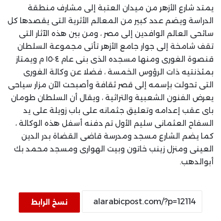
يمتد شارع الأزهر من ميدان العتبة إلى مشارف منطقة
الدراسة ويضم عدد كبير من المعالم الأثرية التى يقصدها كل
سائحى العالم الوافدين إلى مصر ، ومن بين هذه الآثار التى
تقف شامخة إلى جوار جامع الأزهر تأتى مجموعة السلطان
قنصوة الغورى ومنها مسجده الذى بنى عام ١٥٠٤ م ويمتاز
بمئذنتيه ذات الرؤوس الخمسة ، فضلا عن وكالة الغورى
التى تحولت بإسمه إلى قصر ثقافة وأصبحت الآن مزار سياحى
يعرض الفنون الشعبية والتراثية ، ويقال أن السلطان طومان
باى عقب إعدامه وتعليق جثمانه على باب زويلة على يد
السفاح العثمانى سليم الأول تم دفنه أسفل هذه الوكالة ،
كما يضم الشارع مسجد ومدرسة قاضى القضاة بدر الدين
العينى ومنزل زينب خاتون وبيت الهوارى ومسجد محمد بك
أبوالدهب.
نسخ الرابط