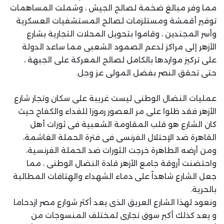
مما وفر مبالغ ضخمة لصالح الجيش ، وشملت المساهمات
توفير أقمشة ومستلزمات لصالح المستشفيات العسكرية
وأسر المجندين ، وقاموا بتحويل المحلات التجارية بشارع
الأزهر إلى مراكز لدعم الصمود الشعبى مما ساعد الدولة
على تركيز مواردها بالكامل لصالح المعركة على الجبهة ،
حتى تحقق النصر بفضل المولى عز وجل.
عمليات النضال الوطنى ليست غريبة على سكان وتجار شارع
الأزهر فقد ظلوا على مر العصور رموزا للفداء والكفاح حيث
كان الشارع هو قلب المقاومة الشعبية فى ثورات أهل
القاهرة ضد الإحتلال الفرنسى فى فترة الحملة الغاشمة،
ومن أرضه الطاهرة خرجت الثورات ضد الحملة الفرنسية،
واحتضنت أروقة جامع الأزهر قادة النضال الوطنى ، مما
جعل الشارع شاهداً على دماء الشهداء والهتافات المطالبة
بالحرية.
ونعود لهذا الشارع العريق الذى يعد أكثر شوارع مصر ازدحاما
و يعد كذلك أكبر سوق تجارى لمختلف المنسوجات من