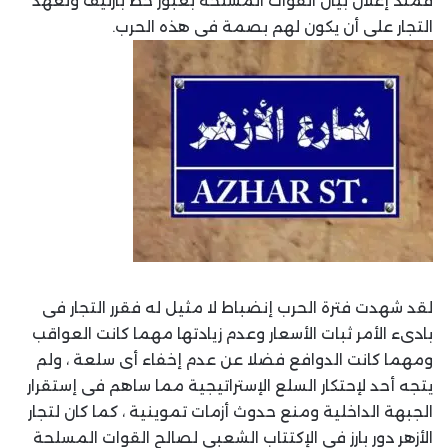
فمنذ إعلان بيان القوات المسلحة بعبور خط بارليف وتعهد
التجار على أن يكون لهم بصمة فى هذه الحرب.
لقد شهدت فترة الحرب إنضباط لا مثيل له فقرر التجار فى
بادىء الأمر ثبات الأسعار وعدم زيادتها مهما كانت العواقب
ومهما كانت الدوافع فضلا عن عدم إخفاء أى سلعة ، ولم
يتجه أحد لإحتكار السلع الإستراتيجية مما ساهم فى إستقرار
الجبهة الداخلية ومنع حدوث أزمات تموينية ، كما كان لتجار
الأزهر دور بارز فى الإكتتاب الشعبى لصالح القوات المسلحة