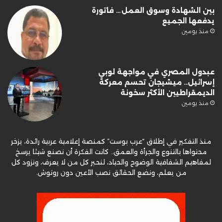
بين الشهادة وسوق العمل… فاتورة
يدفعها الجميع
منذ يومين
عبدول المصري في مواجهة لوبي
إسرائيل.. ميشيجان تحسم معركة
الديمقراطيين الأكثر سخونة
منذ يومين
منذ التفكير في إطلاق “عرب بوست” كمنصة إعلامية عربية رائدة، يزخر
محتواها بالتنوع والجرأة والعمق.. كانت الفكرة أن نصنع شيئا يرسخ
لمفاهيم الشفافية الوضوح والحياد، لنحبر كل من لا يعرف، ونزود كل
من يعلم، ونضع الحقائق نصب الأعين دون روتوش.