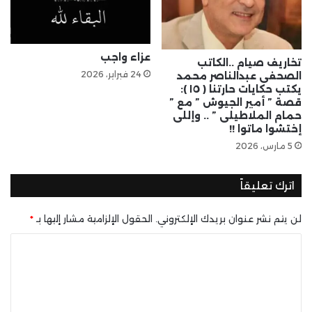
عزاء واجب
تخاريف صيام ..الكاتب
24 فبراير، 2026
الصحفى عبدالناصر محمد
يكتب حكايات حارتنا ( ١٥ ):
قصة ” أمير الجيوش ” مع ”
حمام الملاطيلى ” .. وإللى
إختشوا ماتوا !!
5 مارس، 2026
اترك تعليقاً
لن يتم نشر عنوان بريدك الإلكتروني.
الحقول الإلزامية مشار إليها بـ
*
ا
ل
ت
ع