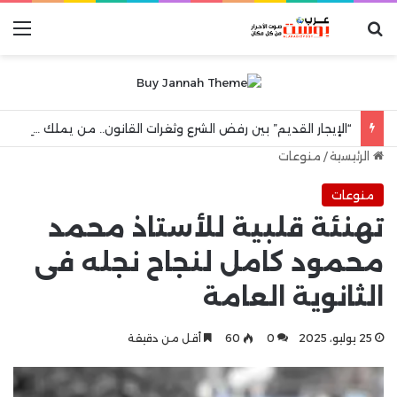
بحث عن
الق
“الإيجار القديم” بين رفض الشرع وثغرات القانون.. من يملك حق الشقة البديلة بعد رحيل المستأجر؟
الرئيسية
/
منوعات
منوعات
تهنئة قلبية للأستاذ محمد
محمود كامل لنجاح نجله فى
الثانوية العامة
25 يوليو، 2025
0
60
أقل من دقيقة