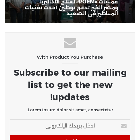
ابتكار مصري ينهي مخاطر السيول..
روبوت ذكي لإنقاذ الغرقى ومواجهة
الكوارث المائية
سوهاج الجامعي ينجح في إجراء أول
عمليات «POEM» لعلاج الأكاليزيا..
ومصر الخير تدعم توطين أحدث تقنيات
المناظير في الصعيد
With Product You Purchase
Subscribe to our mailing
list to get the new
updates!
Lorem ipsum dolor sit amet, consectetur.
أدخل
بريدك
الإلكتروني