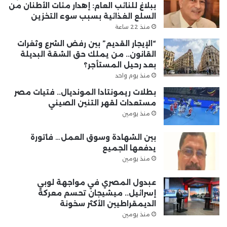
ببلاغ للنائب العام: إهدار مئات الأطنان من
السلع الغذائية بسبب سوء التخزين
منذ 22 ساعة
“الإيجار القديم” بين رفض الشرع وثغرات
القانون.. من يملك حق الشقة البديلة
بعد رحيل المستأجر؟
منذ يوم واحد
بطلات ريمونتادا المونديال.. فتيات مصر
مستعدات لقهر التنين الصيني
منذ يومين
بين الشهادة وسوق العمل… فاتورة
يدفعها الجميع
منذ يومين
عبدول المصري في مواجهة لوبي
إسرائيل.. ميشيجان تحسم معركة
الديمقراطيين الأكثر سخونة
منذ يومين