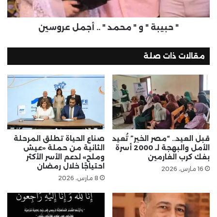
" حبيبة " و " محمد " .. أجمل عروسين
مقالات ذات صلة
قبل العيد.. “مصر الخير” تُعيد
صناع الحياة تطلق المرحلة
الأمل والبهجة لـ 2000 أسرة
الثانية من حملة «عيش
بفك كرب الغارمين
وملح» لدعم الأسر الأكثر
احتياجًا خلال رمضان
16 مارس، 2026
8 مارس، 2026