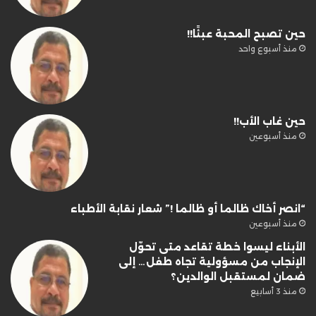
حين تصبح المحبة عبئًا!!
منذ أسبوع واحد
حين غاب الأب!!
منذ أسبوعين
“انصر أخاك ظالما أو ظالما !” شعار نقابة الأطباء
منذ أسبوعين
الأبناء ليسوا خطة تقاعد متى تحوّل
الإنجاب من مسؤولية تجاه طفل… إلى
ضمان لمستقبل الوالدين؟
منذ 3 أسابيع