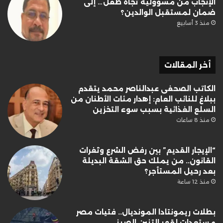
الإنجاب من مسؤولية تجاه طفل… إلى
ضمان لمستقبل الوالدين؟
منذ 3 أسابيع
أخر المقالات
الكاتب الصحفى عبدالناصر محمد يتقدم
ببلاغ للنائب العام: إهدار مئات الأطنان من
السلع الغذائية بسبب سوء التخزين
منذ 8 ساعات
“الإيجار القديم” بين رفض الشرع وثغرات
القانون.. من يملك حق الشقة البديلة
بعد رحيل المستأجر؟
منذ 12 ساعة
بطلات ريمونتادا المونديال.. فتيات مصر
مستعدات لقهر التنين الصيني