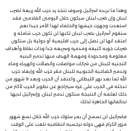
وهذا ما تريده اسرائيل وسوف تتخذ رد حزب الله زريعة لضرب
لبنان وإن ضرب لبنان سيكون خلال اليومين القادمين فقد
استعدت وجهزت جيشها والحلفاء لهذا الأمر جيدا نعم
ستقوم أسرائيل بضرب لبنان لكنها لن تكون حرب شامله و
اعتقد انها لن تصل إلى حرب اقليمية أو دولية بل ستكون
ضربات جويه كثيفه ومدمره وسريعه جدا وذات نقاط وأهداف
معلومة ومحدودة ومهمة الهدف منها تدمير البنيه
التحتيه للبنان من شركات مواصلات واتصالات وكهرباء وماء
وتدمير الضاحيه الجنوبيه للبنان مقر حزب الله وإبعاد حزب
الله لما بعد نهر الليطاني واعتقد أن الحزب وبعد 9 شهور من
تدخله في الحرب علي غزه سيتراجع عن تطوير الحرب لأكثر من
ذلك لعلمه أن النتيجة ستكون تدمير لبنان، وإسرائيل لديها
تحالفاتها الجاهزة لذلك.
فاسرائيل لن تسمح أن يمر سلوك حزب الله خلال تسع شهور
مرور الكرام فهي دوله نرجسيه انتقاميه تلعب على الوقت