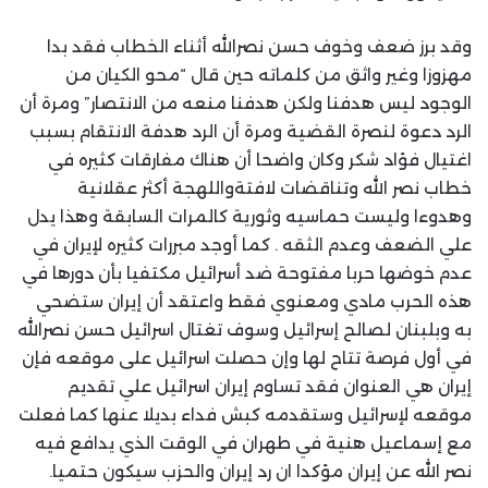
وقد برز ضعف وخوف حسن نصرالله أثناء الخطاب فقد بدا
مهزوزا وغير واثق من كلماته حين قال “محو الكيان من
الوجود ليس هدفنا ولكن هدفنا منعه من الانتصار” ومرة أن
الرد دعوة لنصرة القضية ومرة أن الرد هدفة الانتقام بسبب
اغتيال فؤاد شكر وكان واضحا أن هناك مفارقات كثيره في
خطاب نصر الله وتناقضات لافتةواللهجة أكثر عقلانية
وهدوءا وليست حماسيه وثورية كالمرات السابقة وهذا يدل
علي الضعف وعدم الثقه . كما أوجد مبررات كثيره لإيران في
عدم خوضها حربا مفتوحة ضد أسرائيل مكتفيا بأن دورها في
هذه الحرب مادي ومعنوي فقط واعتقد أن إيران ستضحي
به وبلبنان لصالح إسرائيل وسوف تغتال اسرائيل حسن نصرالله
في أول فرصة تتاح لها وإن حصلت اسرائيل على موقعه فإن
إيران هي العنوان فقد تساوم إيران اسرائيل علي تقديم
موقعه لإسرائيل وستقدمه كبش فداء بديلا عنها كما فعلت
مع إسماعيل هنية في طهران في الوقت الذي يدافع فيه
نصر الله عن إيران مؤكدا ان رد إيران والحزب سيكون حتميا.