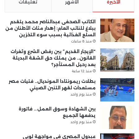
الأخيرة
الأشهر
تعليقات
الكاتب الصحفى عبدالناصر محمد يتقدم
ببلاغ للنائب العام: إهدار مئات الأطنان من
السلع الغذائية بسبب سوء التخزين
منذ 8 ساعات
“الإيجار القديم” بين رفض الشرع وثغرات
القانون.. من يملك حق الشقة البديلة
بعد رحيل المستأجر؟
منذ 12 ساعة
بطلات ريمونتادا المونديال.. فتيات مصر
مستعدات لقهر التنين الصيني
منذ يوم واحد
بين الشهادة وسوق العمل… فاتورة
يدفعها الجميع
منذ يوم واحد
عبدول المصري في مواجهة لوبي