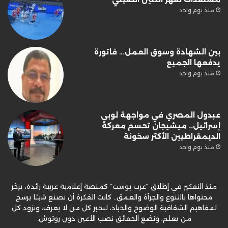
منذ يوم واحد
بين الشهادة وسوق العمل… فاتورة
يدفعها الجميع
منذ يوم واحد
عبدول المصري في مواجهة لوبي
إسرائيل.. ميشيجان تحسم معركة
الديمقراطيين الأكثر سخونة
منذ يوم واحد
منذ التفكير في إطلاق “عرب بوست” كمنصة إعلامية عربية رائدة، يزخر
محتواها بالتنوع والجرأة والعمق.. كانت الفكرة أن نصنع شيئا يرسخ
لمفاهيم الشفافية الوضوح والحياد، لنحبر كل من لا يعرف، ونزود كل
من يعلم، ونضع الحقائق نصب الأعين دون روتوش.