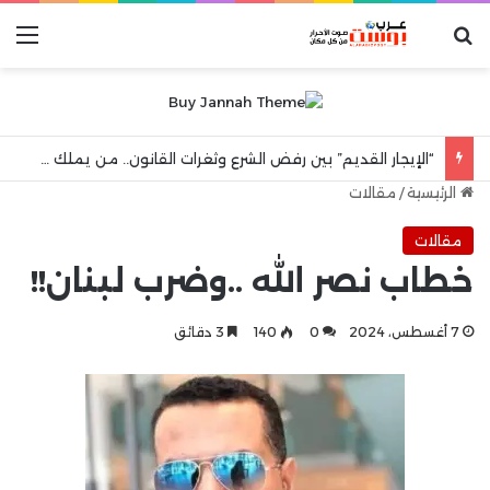
بحث عن
الق
“الإيجار القديم” بين رفض الشرع وثغرات القانون.. من يملك حق الشقة البديلة بعد رحيل المستأجر؟
الرئيسية
/
مقالات
مقالات
خطاب نصر الله ..وضرب لبنان!!
7 أغسطس، 2024
0
140
3 دقائق