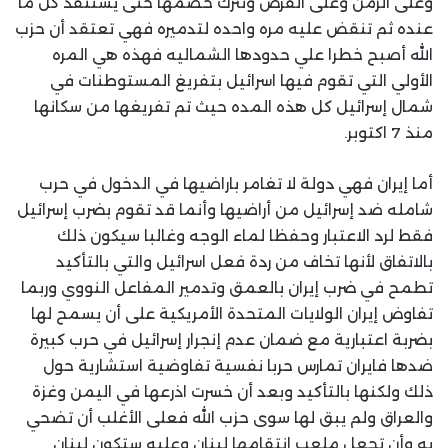
وعلى الزمن وعلى الفرص وتترك خصمها حتى يستنفذ كل ما
عنده ثم تنقض عليه مره واحده لتدميره فهي تعتقد أن حزب
الله أصبح خطرا علي حدودها الشماليه فهذه هي المره
الأولي التي تقوم فيها اسرائيل بتفريغ المستوطنات في
شمال إسرائيل كل هذه المده حيث تم تفريغها من سكانها
منذ 7 اكتوبر.
أما إيران فهي دولة لا تغامر باراضيها في الدخول في حرب
شامله ضد إسرائيل من أراضيها وأنما قد تقوم بضرب إسرائيل
فقط لرد الاعتبار وحفظا لماء الوجه وغالبا سيكون ذلك
بالاتفاق لأنها تخاف من ردة فعل اسرائيل والتي بالتأكيد
تطمح في ضرب إيران بالعمق وتدمير المفاعل النووي وربما
تفاوض إيران الولايات المتحدة الأمريكية على أن يسمح لها
بضربة اعتبارية مع ضمان عدم إنجرار إسرائيل في حرب كبيرة
ضدها فايران تمارس حربا نفسية تفاوضية استشارية حول
ذلك ولكنها بالتأكيد وبعد أن خسرت اذرعها في اليمن وغزة
والعراق ولم يبق لها سوى حزب الله فعلى الأغلب أن تضحي
به وأن تجعل ملعب انتقامها لبنان وعليه ستكون لبنان