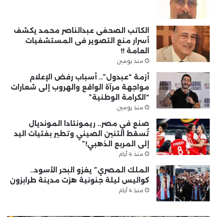
الكاتب الصحفى عبدالناصر محمد يكشف
أسرار منع التصوير فى المستشفيات
العامة !!
منذ يومين
أزمة “عبدول”.. أسباب رفض الإعلام
مواجهة مرآة الواقع والهروب إلى شعارات
“الكرامة الوطنية”
منذ يومين
صنع في مصر.. ريمونتادا المونديال
تُسقط التنين الصيني وتطير بفتيات اليد
إلى المربع الذهبي!”
منذ 4 أيام
الملك المصري” يغزو البحر الأسود..
كواليس ليلة جنونية هزت مدينة طرابزون
منذ 4 أيام