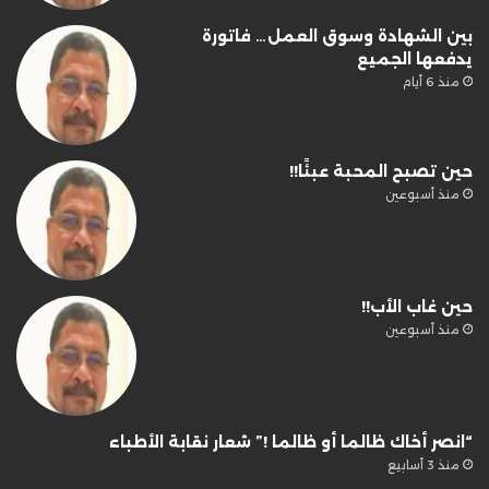
بين الشهادة وسوق العمل… فاتورة
يدفعها الجميع
منذ 6 أيام
حين تصبح المحبة عبئًا!!
منذ أسبوعين
حين غاب الأب!!
منذ أسبوعين
“انصر أخاك ظالما أو ظالما !” شعار نقابة الأطباء
منذ 3 أسابيع