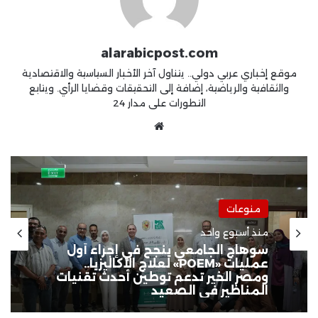
alarabicpost.com
موقع إخباري عربي دولي.. يتناول آخر الأخبار السياسية والاقتصادية
والثقافية والرياضية، إضافة إلى التحقيقات وقضايا الرأي. ويتابع
التطورات على مدار 24
موقع
الويب
منوعات
منوعات
منذ أسبوعين
ابتكار مصري ينهي مخاطر السيول..
منذ أسبوع واحد
روبوت ذكي لإنقاذ الغرقى ومواجهة
الكوارث المائية