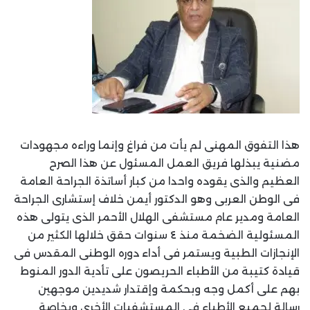
هذا التفوق المهنى لم يأت من فراغ وإنما وراءه مجهودات
مضنية يبذلها فريق العمل المسئول عن هذا الصرح
العظيم والذى يقوده واحدا من كبار أساتذة الجراحة العامة
فى الوطن العربى وهو الدكتور أيمن خلاف إستشارى الجراحة
العامة ومدير عام مستشفى الهلال الأحمر الذى يتولى هذه
المسئولية الضخمة منذ ٤ سنوات حقق خلالها الكثير من
الإنجازات الطبية ويستمر فى أداء دوره الوطنى المقدس فى
قيادة كتيبة من الأطباء الحريصون على تأدية الدور المنوط
بهم على أكمل وجه وبحكمة وإقتدار شديدين موجهين
رسالة لجميع الأطباء فى المستشفيات الأخرى وبخاصة