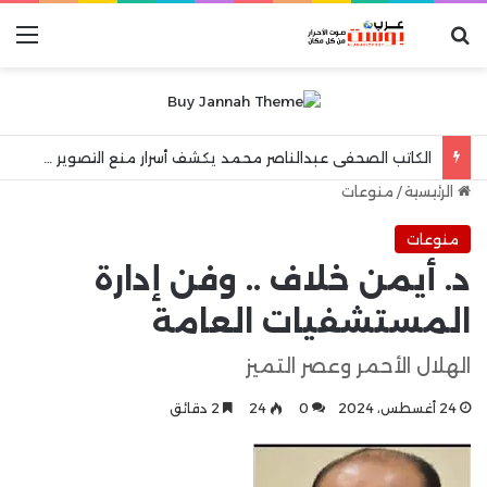
بحث عن
الق
أزمة “عبدول”.. أسباب رفض الإعلام مواجهة مرآة الواقع والهروب إلى شعارات “الكرامة الوطنية”
الرئيسية
/
منوعات
منوعات
د. أيمن خلاف .. وفن إدارة
المستشفيات العامة
الهلال الأحمر وعصر التميز
24 أغسطس، 2024
0
24
2 دقائق