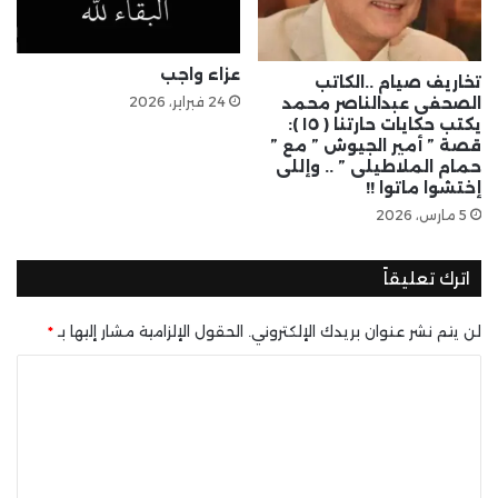
عزاء واجب
تخاريف صيام ..الكاتب
24 فبراير، 2026
الصحفى عبدالناصر محمد
يكتب حكايات حارتنا ( ١٥ ):
قصة ” أمير الجيوش ” مع ”
حمام الملاطيلى ” .. وإللى
إختشوا ماتوا !!
5 مارس، 2026
اترك تعليقاً
لن يتم نشر عنوان بريدك الإلكتروني.
الحقول الإلزامية مشار إليها بـ
*
ا
ل
ت
ع