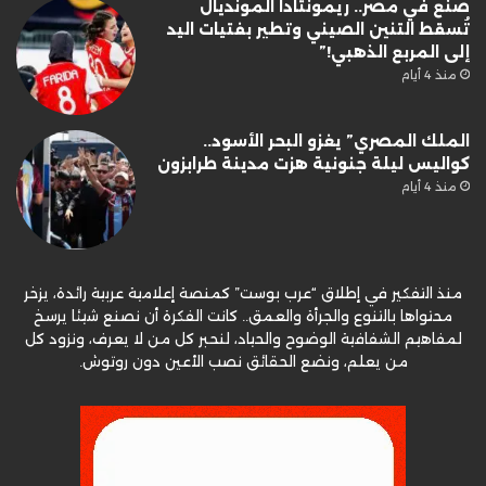
صنع في مصر.. ريمونتادا المونديال
تُسقط التنين الصيني وتطير بفتيات اليد
إلى المربع الذهبي!”
منذ 4 أيام
الملك المصري” يغزو البحر الأسود..
كواليس ليلة جنونية هزت مدينة طرابزون
منذ 4 أيام
منذ التفكير في إطلاق “عرب بوست” كمنصة إعلامية عربية رائدة، يزخر
محتواها بالتنوع والجرأة والعمق.. كانت الفكرة أن نصنع شيئا يرسخ
لمفاهيم الشفافية الوضوح والحياد، لنحبر كل من لا يعرف، ونزود كل
من يعلم، ونضع الحقائق نصب الأعين دون روتوش.