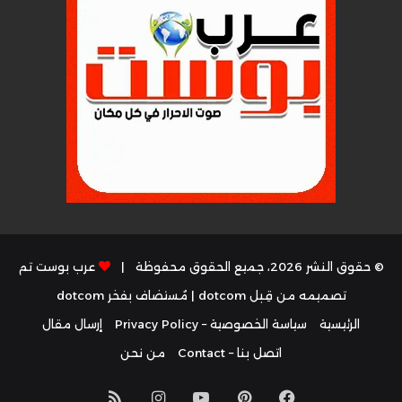
© حقوق النشر 2026، جميع الحقوق محفوظة |
عرب بوست تم
تصميمه من قِبل dotcom
| مُستضاف بفخر
dotcom
الرئيسية
سياسة الخصوصية – Privacy Policy
إرسال مقال
اتصل بنا – Contact
من نحن
فيسبوك
بينتيريست
يوتيوب
انستقرام
ملخص