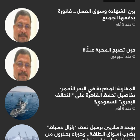
بين الشهادة وسوق العمل… فاتورة
يدفعها الجميع
منذ 5 أيام
حين تصبح المحبة عبئًا!!
منذ أسبوعين
المقاربة المصرية في البحر الأحمر:
تفاصيل تحفظ القاهرة على “التحالف
البحري” السعودي!!
منذ 6 أيام
يهدد 5 ملايين برميل نفط: “زلزال دمياط”
يضرب أسواق الطاقة.. وخبراء يحذرون من