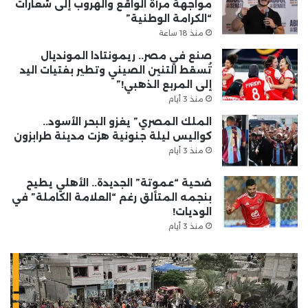
مواجهة مرآة الواقع والهروب إلى شعارات
“الكرامة الوطنية”
منذ 18 ساعة
صنع في مصر.. ريمونتادا المونديال
تُسقط التنين الصيني وتطير بفتيات اليد
إلى المربع الذهبي!”
منذ 3 أيام
الملك المصري” يغزو البحر الأسود..
كواليس ليلة جنونية هزت مدينة طرابزون
منذ 3 أيام
ضحية “عموتة” الجديدة.. الأهلي يطيح
بنجمه المتألق رغم “العلامة الكاملة” في
الوديات!
منذ 3 أيام