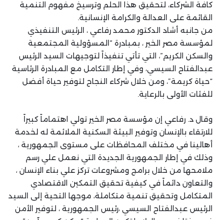
كافة الشركاء، لتحقيق هذا الحلم وترسيخ مفهوم التنمية
القائمة على العدالة والكرامة الإنسانية.
من جانبه أشاد الدكتور محمد رفاعي ، الرئيس التنفيذي
لمؤسسة مصر الخير ، بمبادرة “المسؤولية المجتمعية
والسكن الكريم”، التي تأتي تنفيذاً لتوجيهات السيد الرئيس
عبدالفتاح السيسي، وفي إطار التكامل مع المبادرة الرئاسية
“حياة كريمة”، ومن خلال شركاء النجاح لتوفير حياة أفضل
للفئات الأولى بالرعاية.
وقال د. رفاعي إن مؤسسة مصر الخير تولي اهتماماً كبيراً
للارتقاء بالإنسان وتوفير البيئة السكنية الملائمة له لخدمة
أهالينا في مختلف المحافظات على مستوى الجمهورية ،
وذلك في إطار الجمهورية الجديدة التي نعمل علي رسم
ملامحها من خلال برامج ومشروعات تركز علي بناء الإنسان ،
والتعاون دائماً في كيفية تحقيق التمكين الاقتصادي
المتكامل وتحقيق تنمية متكاملة، موجها التحية إلى السيد
الرئيس عبدالفتاح السيسي ،رئيس الجمهورية ، لتوفير الأمن