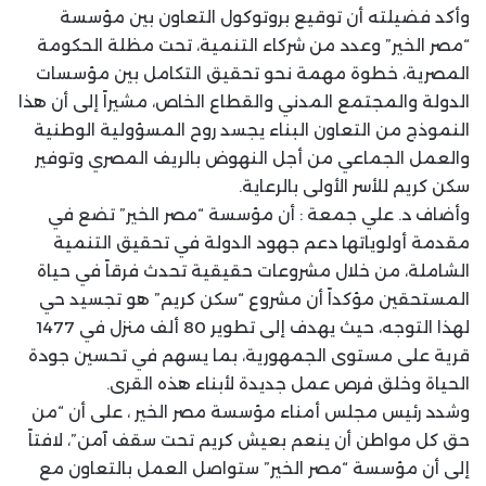
وأكد فضيلته أن توقيع بروتوكول التعاون بين مؤسسة
“مصر الخير” وعدد من شركاء التنمية، تحت مظلة الحكومة
المصرية، خطوة مهمة نحو تحقيق التكامل بين مؤسسات
الدولة والمجتمع المدني والقطاع الخاص، مشيراً إلى أن هذا
النموذج من التعاون البناء يجسد روح المسؤولية الوطنية
والعمل الجماعي من أجل النهوض بالريف المصري وتوفير
سكن كريم للأسر الأولى بالرعاية.
وأضاف د. علي جمعة : أن مؤسسة “مصر الخير” تضع في
مقدمة أولوياتها دعم جهود الدولة في تحقيق التنمية
الشاملة، من خلال مشروعات حقيقية تحدث فرقاً في حياة
المستحقين مؤكداً أن مشروع “سكن كريم” هو تجسيد حي
لهذا التوجه، حيث يهدف إلى تطوير 80 ألف منزل في 1477
قرية على مستوى الجمهورية، بما يسهم في تحسين جودة
الحياة وخلق فرص عمل جديدة لأبناء هذه القرى.
وشدد رئيس مجلس أمناء مؤسسة مصر الخير ، على أن “من
حق كل مواطن أن ينعم بعيش كريم تحت سقف آمن”، لافتاً
إلى أن مؤسسة “مصر الخير” ستواصل العمل بالتعاون مع