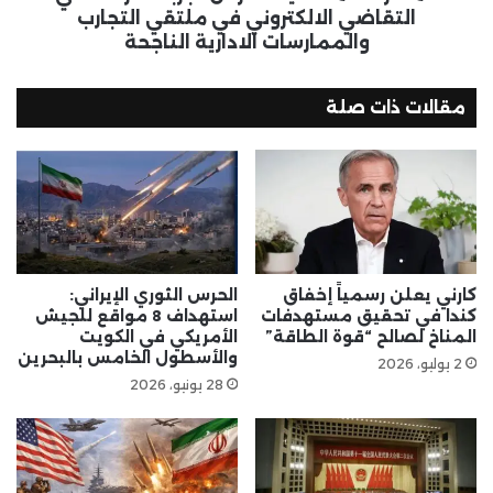
التقاضي الالكتروني في ملتقي التجارب
والممارسات الادارية الناجحة
مقالات ذات صلة
كارني يعلن رسمياً إخفاق
الحرس الثوري الإيراني:
كندا في تحقيق مستهدفات
استهداف 8 مواقع للجيش
المناخ لصالح “قوة الطاقة”
الأمريكي في الكويت
والأسطول الخامس بالبحرين
2 يوليو، 2026
28 يونيو، 2026