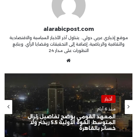
alarabicpost.com
موقع إخباري عربي دولي.. يتناول آخر الأخبار السياسية والاقتصادية
والثقافية والرياضية، إضافة إلى التحقيقات وقضايا الرأي. ويتابع
التطورات على مدار 24
موقع
الويب
أخبار
منذ أسبوعين
جيش الاحتلال يواصل الاعتداءات
بالضفة المحتلة ويرتكب مجزرة في
“تل” وحملات اعتقال واقتحامات
واسعة طالت 80 فلسطينياً