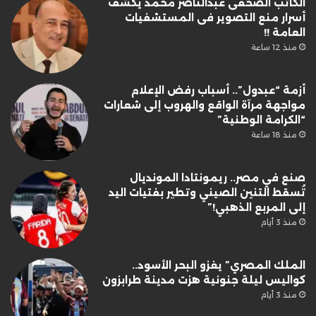
الكاتب الصحفى عبدالناصر محمد يكشف
أسرار منع التصوير فى المستشفيات
العامة !!
منذ 12 ساعة
أزمة “عبدول”.. أسباب رفض الإعلام
مواجهة مرآة الواقع والهروب إلى شعارات
“الكرامة الوطنية”
منذ 18 ساعة
صنع في مصر.. ريمونتادا المونديال
تُسقط التنين الصيني وتطير بفتيات اليد
إلى المربع الذهبي!”
منذ 3 أيام
الملك المصري” يغزو البحر الأسود..
كواليس ليلة جنونية هزت مدينة طرابزون
منذ 3 أيام