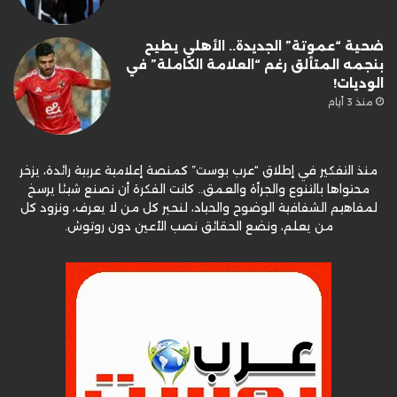
ضحية “عموتة” الجديدة.. الأهلي يطيح
بنجمه المتألق رغم “العلامة الكاملة” في
الوديات!
منذ 3 أيام
منذ التفكير في إطلاق “عرب بوست” كمنصة إعلامية عربية رائدة، يزخر
محتواها بالتنوع والجرأة والعمق.. كانت الفكرة أن نصنع شيئا يرسخ
لمفاهيم الشفافية الوضوح والحياد، لنحبر كل من لا يعرف، ونزود كل
من يعلم، ونضع الحقائق نصب الأعين دون روتوش.