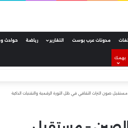
فات
مدونات عرب بوست
التقارير
رياضة
حوادث وق
يهمك
لأسود.. كواليس ليلة جنونية هزت مدينة طرابزون
مستقبل صون التراث الثقافي في ظل الثورة الرقمية والتقنيات الذكية
الصين – مستقبل