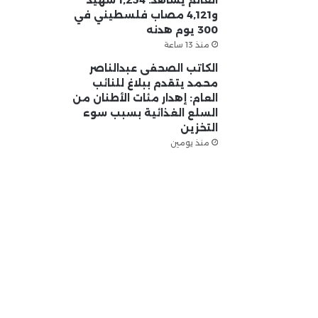
و4,121 مصاب فلسطيني في
300 يوم هدنه
منذ 13 ساعة
الكاتب الصحفى عبدالناصر
محمد يتقدم ببلاغ للنائب
العام: إهدار مئات الأطنان من
السلع الغذائية بسبب سوء
التخزين
منذ يومين