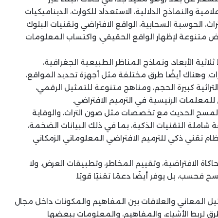
لامية والنماذج الدلالية، الاستعداد للكوارث، الديناميكيات
تراث، الحوسبة السحابية، الواقع الافتراضي وتقنيات البلوك
رض متنوعة لإظهار الواقع الحقيقي، واكتساب المعلومات
لاثية الأبعاد، ونماذج المناظر الطبيعية الجغرافية،
ات. وهناك أيضًا طرق مختلفة مثل أجهزة تحديد المواقع،
لتراثية كبيرة الحجم، ومناهج متنوعة للتمثيل الرقمي،
 للمعلمات الرئيسية في الترميم الافتراضي.
 المسح الحديث مع تخصصات مثل صون التراث، والوقاية
 شاملة التقنيات الذكية، بما في ذلك البيانات الضخمة،
نظام تقني ذكي للترميم الافتراضي المعلوماتي الزمكاني
اكاة الافتراضية، وتقييم المخاطر، وتطبيقات العرض. ولا
ح فحسب، بل يوفر أيضًا دعمًا تقنيًا قويًا.
ثيل المعاني والعلاقات بين المفاهيم والمكونات داخل مجال
ربط الأشياء، والمفاهيم، والمعلومات ببعضها