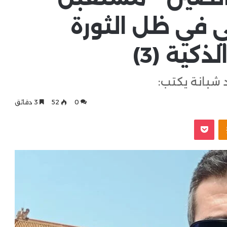
ي في ظل الثورة
ذكية (3)
 شبانة يكتب:
0
52
3 دقائق
بوكيت
Odnoklassniki