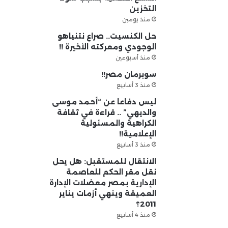
التخزين
منذ يومين
حل الكنسيت.. صراع نتنياهو
الوجودي ومعركته الأخيرة !!
منذ أسبوعين
سوبرمان مصر!!
منذ 3 أسابيع
ليس دفاعا عن “أحمد موسى
والديهي” .. قراءة في ثقافة
الكراهية والمسئولية
الإعلامية!!
منذ 3 أسابيع
الانتقال للمستقبل: هل يحل
نقل مقر الحكم للعاصمة
الإدارية بمصر معضلات الإدارة
العميقة وينهي أزمات يناير
2011؟
منذ 4 أسابيع