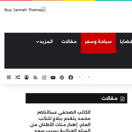
ضايا
سياحة وسفر
مقالات
المزيد
فيسبوك
بينتيريست
يوتيوب
انستقرام
ملخص الموقع RSS
تسجيل الد
مقال ع
إضا
مقالات
الكاتب الصحفى عبدالناصر
محمد يتقدم ببلاغ للنائب
العام: إهدار مئات الأطنان من
السلع الغذائية بسبب سوء