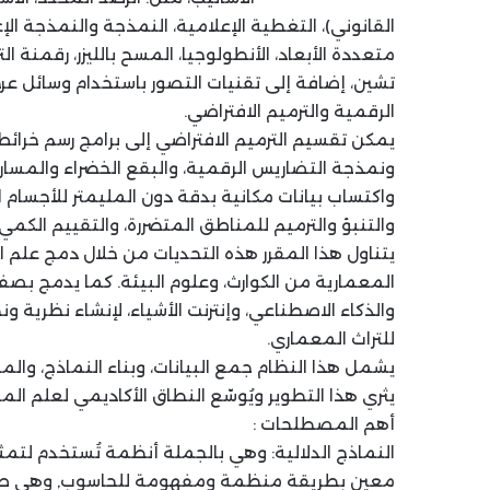
القانوني)، التغطية الإعلامية، النمذجة والنمذجة الإع
متعددة الأبعاد، الأنطولوجيا، المسح بالليزر، رقمنة ال
تشين، إضافة إلى تقنيات التصور باستخدام وسائل ع
الرقمية والترميم الافتراضي.
يمكن تقسيم الترميم الافتراضي إلى برامج رسم خرائط ث
ونمذجة التضاريس الرقمية، والبقع الخضراء والمسار
واكتساب بيانات مكانية بدقة دون المليمتر للأجسام ا
والتنبؤ والترميم للمناطق المتضررة، والتقييم الكمي
يتناول هذا المقرر هذه التحديات من خلال دمج علم
المعمارية من الكوارث، وعلوم البيئة. كما يدمج بصفة
والذكاء الاصطناعي، وإنترنت الأشياء، لإنشاء نظرية و
للتراث المعماري.
يشمل هذا النظام جمع البيانات، وبناء النماذج، والمح
يثري هذا التطوير ويُوسّع النطاق الأكاديمي لعلم المس
أهم المصطلحات :
النماذج الدلالية: وهي بالجملة أنظمة تُستخدم لتم
معين بطريقة منظمة ومفهومة للحاسوب, وهي طرق ل