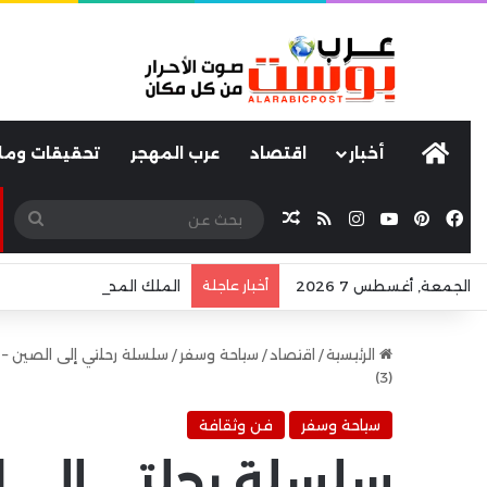
عرب بوست
أخبار
اقتصاد
عرب المهجر
تحقيقات ومل
فيسبوك
بينتيريست
يوتيوب
انستقرام
ملخص الموقع RSS
مقال عشوائي
بحث
عن
الجمعة, أغسطس 7 2026
أخبار عاجلة
الملك المصري” يغزو البحر ا
الرئيسية
/
اقتصاد
/
سياحة وسفر
/
سلسلة رحلتي إلى الصين – 
(3)
سياحة وسفر
فن وثقافة
سلسلة رحلتي إلى 