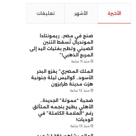
الأخيرة
الأشهر
تعليقات
صنع في مصر.. ريمونتادا
المونديال تُسقط التنين
الصيني وتطير بفتيات اليد إلى
المربع الذهبي!”
منذ 11 ساعة
الملك المصري” يغزو البحر
الأسود.. كواليس ليلة جنونية
هزت مدينة طرابزون
منذ 12 ساعة
ضحية “عموتة” الجديدة..
الأهلي يطيح بنجمه المتألق
رغم “العلامة الكاملة” في
الوديات!
منذ 13 ساعة
العالم يشاهد: 1,254 شهيد