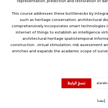
representation, prediction and restoration of da
This course addresses these bottlenecks by integra
such as heritage conservation, architectural di
comprehensively incorporates smart technologies incl
internet of things to establish an intelligence vi
architectural heritage spatiotemporal informa
construction , virtual stimulation, risk assessment a
enriches and expands the academic scope of survey
المائدة المستديرة بمعرض الكتاب: تغير
نسخ الرابط
المناخ من التحديات البيئية الي
مسؤولية مجتمعية مشتركة
إتبعنا
حين يصبح الشعر فعلَ حرية: قراءة في
ديوان «أبواب» للشاعر “إيهاب لطيف”!!