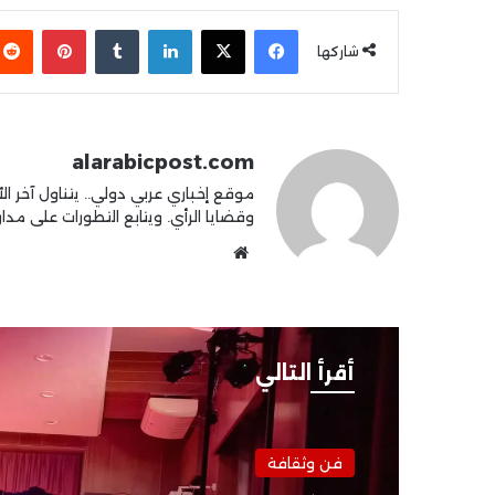
فيسبوك
X
لينكدإن
بينتير
شاركها
alarabicpost.com
موقع إخباري عربي دولي.. يتناول آخر الأ
وقضايا الرأي. ويتابع التطورات على مدار 4
موقع
الويب
أقرأ التالي
فن وثقافة