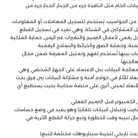
ت الخام مثل النافذة جزء من الجدار, الجدار جزء من
ة من الحواسيب، يُستخدم لتسجيل المعاملات أو المعلومات
لكل المشاركين في الشبكة, وهي تفيد في تسجيل القطع
ل رقمي لأعمال الترميم والتغيرات عبر الزمن, حماية الملكية
ية, وحماية الصور والخرائط والنماذج الرقمية.
قات بينها تُستخدم لفهم وتمثيل المعرفة ضمن مجال
الجتها.
ومعالجة البيانات بدل الاعتماد على الجهاز الشخصي وهي
أبعاد للآثار في خوادم آمنة و مشاركة البيانات بين فرق بحث
الأبعاد لمبنى أثري على منصة سحابية بحيث يستطيع أي
لى الكمبيوتر قبل الترميم الفعلي.
إنترنت وتتبادل البيانات تلقائيًا وهو يفيد في وضع حساسات
رسال تنبيه وقت الخطورة وتبع حركة القطع الأثرية في
دث تاريخي لتجربة سيناريوهات مختلفة.(يُتبع)