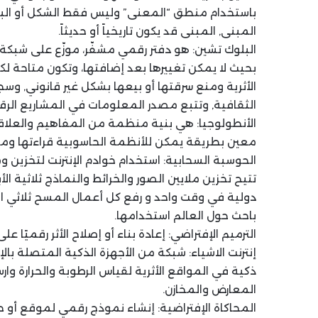
باستخدام منطق “المعنى” وليس فقط الشكل أو البيانا
المبنى, المبنى قد يكون تاريخياً أو حديثاً.
البلوك تشين: هو دفتر رقمي مشفّر، موزّع على شبك
بحيث لا يمكن تغييرها بعد إضافتها، وتكون متاحة 
الأثرية ومنع سرقتها أو بيعها بشكل غير قانوني, وسج
الثقافية, وتتبع مصدر المعلومات في المشاريع الرقم
الأنطولوجيا: هي بنية منظمة من المفاهيم والعلا
معين بطريقة يمكن للأنظمة الحاسوبية قراءتها ومع
الحوسبة السحابية: استخدام خوادم الإنترنت لتخزين 
تتيح تخزين ملايين الصور والخرائط والنماذج ثلاثية ال
دولية في وقت واحد و رفع كل أعمال المسح ثلاثي 
باحث حول العالم استخدامها.
الترميم الإفتراضي: إعادة بناء أو إصلاح الأثر رقميًا ع
إنترنت الاشياء: شبكة من الأجهزة الذكية المتصلة بال
ذكية في المواقع الأثرية لقياس الرطوبة والحرارة وا
المعارض والمخازن.
المحاكاة الإفتراضية: إنشاء نموذج رقمي لموقع أو ح