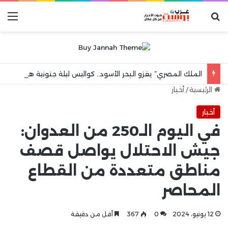
بحث عن
الق
الملك المصري” يغزو البحر الأسود.. كواليس ليلة جنونية هزت مدينة طرابزون
الرئيسية
/
أخبار
أخبار
في اليوم الـ250 من العدوان:
جيش الاحتلال يواصل قصف
مناطق متعددة من القطاع
المحاصر
12 يونيو، 2024
0
367
أقل من دقيقة