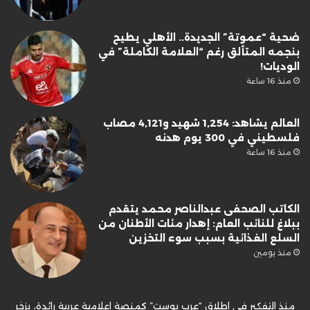
ضحية “عموتة” الجديدة.. الأهلي يطيح
بنجمه المتألق رغم “العلامة الكاملة” في
الوديات!
منذ 16 ساعة
العالم يشاهد: 1,254 شهيد و4,121 مصاب
فلسطيني في 300 يوم هدنه
منذ 16 ساعة
الكاتب الصحفى عبدالناصر محمد يتقدم
ببلاغ للنائب العام: إهدار مئات الأطنان من
السلع الغذائية بسبب سوء التخزين
منذ يومين
منذ التفكير في إطلاق “عرب بوست” كمنصة إعلامية عربية رائدة، يزخر