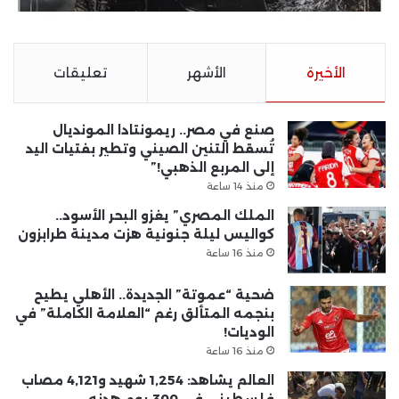
الأخيرة
الأشهر
تعليقات
صنع في مصر.. ريمونتادا المونديال
تُسقط التنين الصيني وتطير بفتيات اليد
إلى المربع الذهبي!”
منذ 14 ساعة
الملك المصري” يغزو البحر الأسود..
كواليس ليلة جنونية هزت مدينة طرابزون
منذ 16 ساعة
ضحية “عموتة” الجديدة.. الأهلي يطيح
بنجمه المتألق رغم “العلامة الكاملة” في
الوديات!
منذ 16 ساعة
العالم يشاهد: 1,254 شهيد و4,121 مصاب
فلسطيني في 300 يوم هدنه