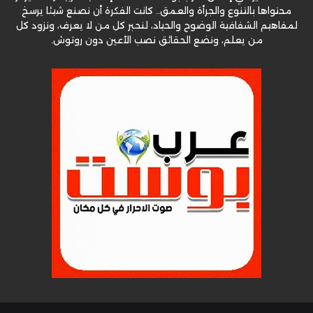
محتواها بالتنوع والجرأة والعمق.. كانت الفكرة أن نصنع شيئا يرسخ
لمفاهيم الشفافية الوضوح والحياد، لنحبر كل من لا يعرف، ونزود كل
من يعلم، ونضع الحقائق نصب الأعين دون روتوش.