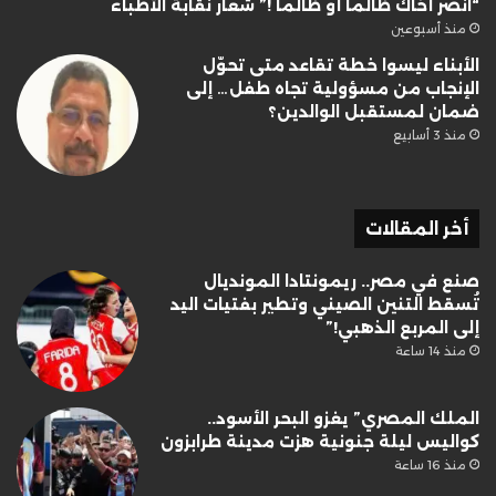
“انصر أخاك ظالما أو ظالما !” شعار نقابة الأطباء
منذ أسبوعين
الأبناء ليسوا خطة تقاعد متى تحوّل
الإنجاب من مسؤولية تجاه طفل… إلى
ضمان لمستقبل الوالدين؟
منذ 3 أسابيع
أخر المقالات
صنع في مصر.. ريمونتادا المونديال
تُسقط التنين الصيني وتطير بفتيات اليد
إلى المربع الذهبي!”
منذ 14 ساعة
الملك المصري” يغزو البحر الأسود..
كواليس ليلة جنونية هزت مدينة طرابزون
منذ 16 ساعة