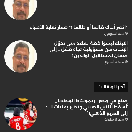
“انصر أخاك ظالما أو ظالما !” شعار نقابة الأطباء
منذ أسبوعين
الأبناء ليسوا خطة تقاعد متى تحوّل
الإنجاب من مسؤولية تجاه طفل… إلى
ضمان لمستقبل الوالدين؟
منذ 3 أسابيع
أخر المقالات
صنع في مصر.. ريمونتادا المونديال
تُسقط التنين الصيني وتطير بفتيات اليد
إلى المربع الذهبي!”
منذ 8 ساعات