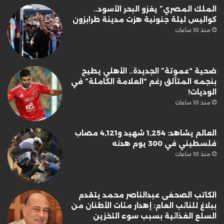
الملك المصري” يغزو البحر الأسود..
كواليس ليلة جنونية هزت مدينة طرابزون
منذ 10 ساعات
ضحية “عموتة” الجديدة.. الأهلي يطيح
بنجمه المتألق رغم “العلامة الكاملة” في
الوديات!
منذ 10 ساعات
العالم يشاهد: 1,254 شهيد و4,121 مصاب
فلسطيني في 300 يوم هدنه
منذ 10 ساعات
الكاتب الصحفى عبدالناصر محمد يتقدم
ببلاغ للنائب العام: إهدار مئات الأطنان من
السلع الغذائية بسبب سوء التخزين