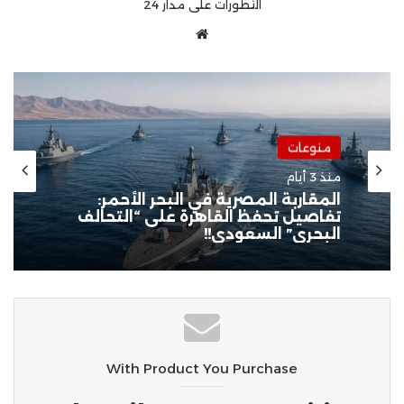
التطورات على مدار 24
موقع
الويب
أخبار
منذ 4 أيام
المعهد القومي يوضح تفاصيل زلزال
المتوسط: القوة الأولية 5.5 ريختر ولا
خسائر بالقاهرة
With Product You Purchase