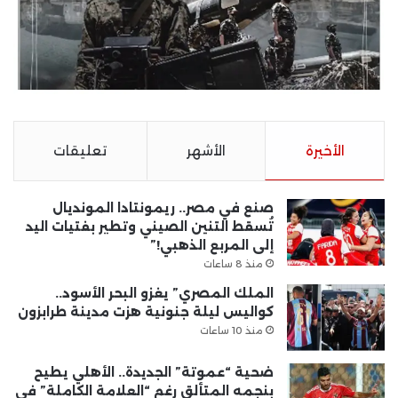
الأخيرة
الأشهر
تعليقات
صنع في مصر.. ريمونتادا المونديال
تُسقط التنين الصيني وتطير بفتيات اليد
إلى المربع الذهبي!”
منذ 8 ساعات
الملك المصري” يغزو البحر الأسود..
كواليس ليلة جنونية هزت مدينة طرابزون
منذ 10 ساعات
ضحية “عموتة” الجديدة.. الأهلي يطيح
بنجمه المتألق رغم “العلامة الكاملة” في