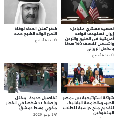
تصعيد عسكري متبادل:
قطر تعلن الحداد لوفاة
إيران تستهدف قواعد
الأمير الوالد الشيح حمد
أمريكية في الخليج والأردن
منذ 4 أسابيع
واشنطن تقصف 140 هدفاً
بالداخل الإيراني
منذ 4 أسابيع
​شراكة استراتيجية بين «مصر
تفاصيل جديدة.. مقتل
الخير» و«الجامعة اليابانية»
وإصابة 21 شخصا في انفجار
لتقديم منح دراسية للطلاب
مقهي وسط دمشق
المتفوقين
2 يوليو، 2026