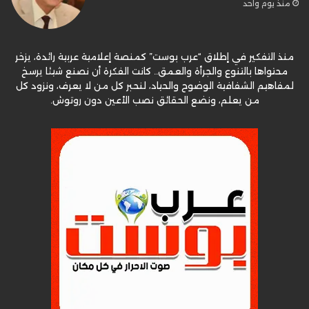
منذ يوم واحد
منذ التفكير في إطلاق “عرب بوست” كمنصة إعلامية عربية رائدة، يزخر
محتواها بالتنوع والجرأة والعمق.. كانت الفكرة أن نصنع شيئا يرسخ
لمفاهيم الشفافية الوضوح والحياد، لنحبر كل من لا يعرف، ونزود كل
من يعلم، ونضع الحقائق نصب الأعين دون روتوش.