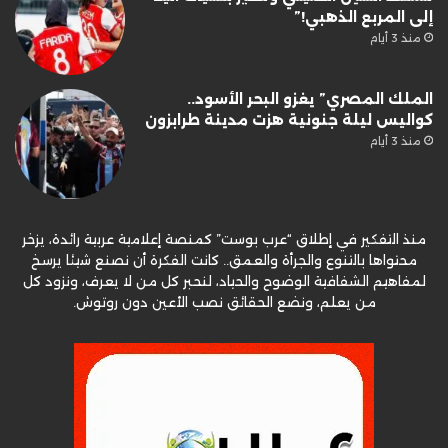
إلى المربع الذهبي!”
منذ 3 أيام
الملك المصري” يغزو البحر الأسود..
كواليس ليلة جنونية هزت مدينة طرابزون
منذ 3 أيام
منذ التفكير في إطلاق “عرب بوست” كمنصة إعلامية عربية رائدة، يزخر
محتواها بالتنوع والجرأة والعمق.. كانت الفكرة أن نصنع شيئا يرسخ
لمفاهيم الشفافية الوضوح والحياد، لنحبر كل من لا يعرف، ونزود كل
من يعلم، ونضع الحقائق نصب الأعين دون روتوش.