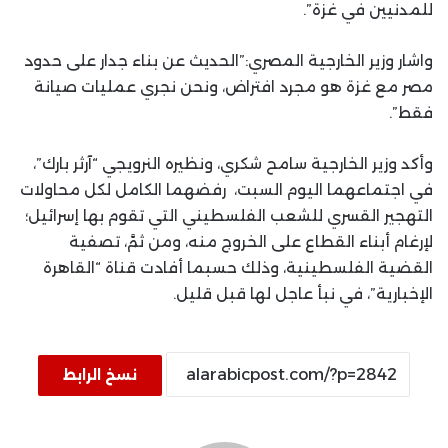
للمدنيين في غزة”.
واشار وزير الخارجية المصري:”الحديث عن بناء جدار على حدود
مصر مع غزة هو مجرد افتراض، ونحن نجري عمليات صيانة
فقط”.
وأكد وزير الخارجية سامح شكري، ونظيره النرويجي “آرثر بارك”،
في اجتماعهما اليوم السبت، رفضهما الكامل لكل محاولات
التهجير القسري للشعب الفلسطيني التي تقوم بها إسرائيل؛
لإرغام أبناء القطاع على الخروج منه، ومن ثمَّ، تصفية
القضية الفلسطينية، وذلك حسبما أفادت قناة “القاهرة
الإخبارية”، في نبأ عاجل لها قبل قليل.
نسخ الرابط