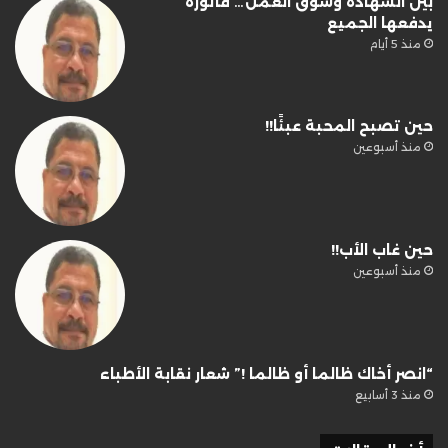
بين الشهادة وسوق العمل… فاتورة
يدفعها الجميع
منذ 5 أيام
حين تصبح المحبة عبئًا!!
منذ أسبوعين
حين غاب الأب!!
منذ أسبوعين
“انصر أخاك ظالما أو ظالما !” شعار نقابة الأطباء
منذ 3 أسابيع