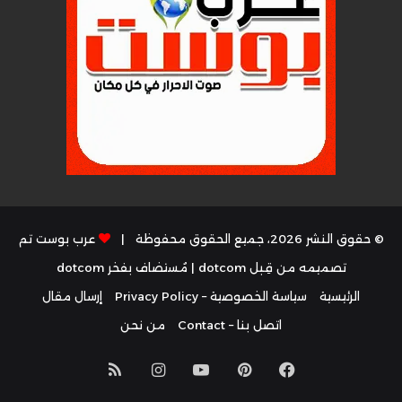
© حقوق النشر 2026، جميع الحقوق محفوظة |
عرب بوست تم
تصميمه من قِبل dotcom
| مُستضاف بفخر
dotcom
الرئيسية
سياسة الخصوصية – Privacy Policy
إرسال مقال
اتصل بنا – Contact
من نحن
فيسبوك
بينتيريست
يوتيوب
انستقرام
ملخص