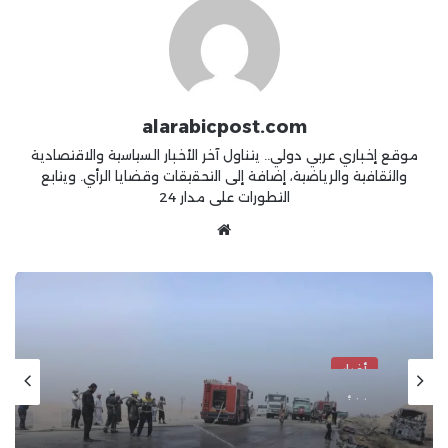
alarabicpost.com
موقع إخباري عربي دولي.. يتناول آخر الأخبار السياسية والاقتصادية
والثقافية والرياضية، إضافة إلى التحقيقات وقضايا الرأي. ويتابع
التطورات على مدار 24
موقع
الويب
أخبار
منذ أسبوعين
فاجعة طريق “دمشق – دير الزور”: 35
قتيلاً و30 جريحاً في اصطدام مروع بين