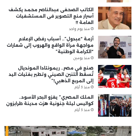
الكاتب الصحفى عبدالناصر محمد يكشف
أسرار منع التصوير فى المستشفيات
العامة !!
منذ يوم واحد
أزمة “عبدول”.. أسباب رفض الإعلام
مواجهة مرآة الواقع والهروب إلى شعارات
“الكرامة الوطنية”
منذ يومين
صنع في مصر.. ريمونتادا المونديال
تُسقط التنين الصيني وتطير بفتيات اليد
إلى المربع الذهبي!”
منذ 3 أيام
الملك المصري” يغزو البحر الأسود..
كواليس ليلة جنونية هزت مدينة طرابزون
منذ 3 أيام