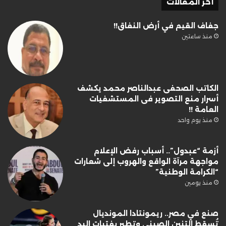
أخر المقالات
جفاف القيم في أرض النفاق!!
منذ ساعتين
الكاتب الصحفى عبدالناصر محمد يكشف
أسرار منع التصوير فى المستشفيات
العامة !!
منذ يوم واحد
أزمة “عبدول”.. أسباب رفض الإعلام
مواجهة مرآة الواقع والهروب إلى شعارات
“الكرامة الوطنية”
منذ يومين
صنع في مصر.. ريمونتادا المونديال
تُسقط التنين الصيني وتطير بفتيات اليد