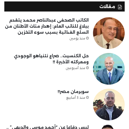
مقالات
الكاتب الصحفى عبدالناصر محمد يتقدم
ببلاغ للنائب العام: إهدار مئات الأطنان من
السلع الغذائية بسبب سوء التخزين
منذ يومين
حل الكنسيت.. صراع نتنياهو الوجودي
ومعركته الأخيرة !!
منذ أسبوعين
سوبرمان مصر!!
منذ 3 أسابيع
ليس دفاعا عن “أحمد موسى والديهي” ..