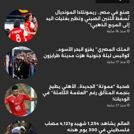
صنع في مصر.. ريمونتادا المونديال
تُسقط التنين الصيني وتطير بفتيات اليد
إلى المربع الذهبي!”
منذ 16 ساعة
الملك المصري” يغزو البحر الأسود..
كواليس ليلة جنونية هزت مدينة طرابزون
منذ 17 ساعة
ضحية “عموتة” الجديدة.. الأهلي يطيح
بنجمه المتألق رغم “العلامة الكاملة” في
الوديات!
منذ 17 ساعة
العالم يشاهد: 1,254 شهيد و4,121 مصاب
فلسطيني في 300 يوم هدنه