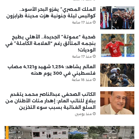
الملك المصري” يغزو البحر الأسود..
كواليس ليلة جنونية هزت مدينة طرابزون
منذ 17 ساعة
ضحية “عموتة” الجديدة.. الأهلي يطيح
بنجمه المتألق رغم “العلامة الكاملة” في
الوديات!
منذ 17 ساعة
العالم يشاهد: 1,254 شهيد و4,121 مصاب
فلسطيني في 300 يوم هدنه
منذ 18 ساعة
الكاتب الصحفى عبدالناصر محمد يتقدم
ببلاغ للنائب العام: إهدار مئات الأطنان من
السلع الغذائية بسبب سوء التخزين
منذ يومين