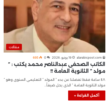
مقالات
alarabicpost.com
19 يونيو، 2026
0
695
الكاتب الصحفى عبدالناصر محمد يكتب : ”
مولد ” الثانوية العامة !!
٤٨ ساعة فقط تفصلنا عن بدء ” المولد ” التعليمى السنوى وهو ”
مولد الثانوية العامة ” الذى يحل ضيفاً…
أكمل القراءة »