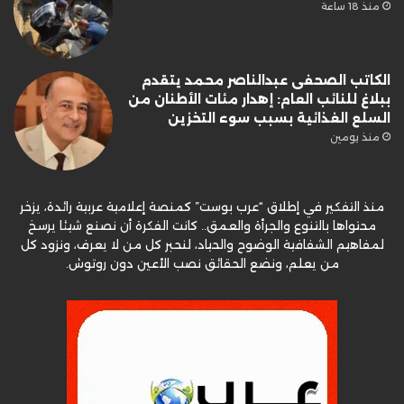
منذ 18 ساعة
الكاتب الصحفى عبدالناصر محمد يتقدم
ببلاغ للنائب العام: إهدار مئات الأطنان من
السلع الغذائية بسبب سوء التخزين
منذ يومين
منذ التفكير في إطلاق “عرب بوست” كمنصة إعلامية عربية رائدة، يزخر
محتواها بالتنوع والجرأة والعمق.. كانت الفكرة أن نصنع شيئا يرسخ
لمفاهيم الشفافية الوضوح والحياد، لنحبر كل من لا يعرف، ونزود كل
من يعلم، ونضع الحقائق نصب الأعين دون روتوش.