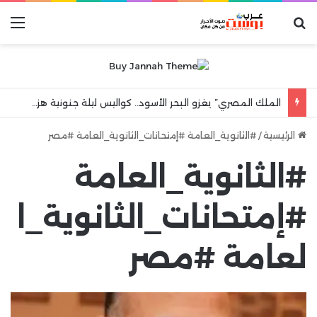
بحث عن
الق
الملك المصري” يغزو البحر الأسود.. كواليس ليلة جنونية هزت مدينة طرابزون
الرئيسية
/
#الثانوية_العامة #إمتحانات_الثانوية_العامة #مصر
#الثانوية_العامة
#إمتحانات_الثانوية_ا
لعامة #مصر