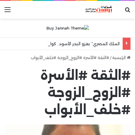
بحث عن
الق
الملك المصري” يغزو البحر الأسود.. كواليس ليلة جنونية هزت مدينة طرابزون
الرئيسية
/
#الثقة #الأسرة #الزوج_الزوجة #خلف_الأبواب
#الثقة #الأسرة
#الزوج_الزوجة
#خلف_الأبواب