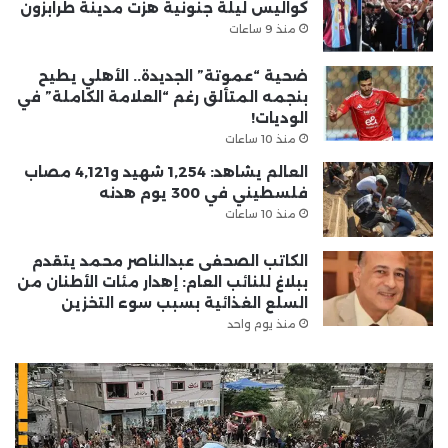
كواليس ليلة جنونية هزت مدينة طرابزون
منذ 9 ساعات
ضحية “عموتة” الجديدة.. الأهلي يطيح
بنجمه المتألق رغم “العلامة الكاملة” في
الوديات!
منذ 10 ساعات
العالم يشاهد: 1,254 شهيد و4,121 مصاب
فلسطيني في 300 يوم هدنه
منذ 10 ساعات
الكاتب الصحفى عبدالناصر محمد يتقدم
ببلاغ للنائب العام: إهدار مئات الأطنان من
السلع الغذائية بسبب سوء التخزين
منذ يوم واحد