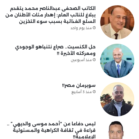
الكاتب الصحفى عبدالناصر محمد يتقدم
ببلاغ للنائب العام: إهدار مئات الأطنان من
السلع الغذائية بسبب سوء التخزين
منذ يوم واحد
حل الكنسيت.. صراع نتنياهو الوجودي
ومعركته الأخيرة !!
منذ أسبوعين
سوبرمان مصر!!
منذ 3 أسابيع
ليس دفاعا عن “أحمد موسى والديهي” ..
قراءة في ثقافة الكراهية والمسئولية
الإعلامية!!