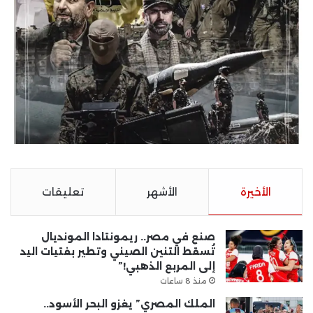
الأخيرة
الأشهر
تعليقات
صنع في مصر.. ريمونتادا المونديال
تُسقط التنين الصيني وتطير بفتيات اليد
إلى المربع الذهبي!”
منذ 8 ساعات
الملك المصري” يغزو البحر الأسود..