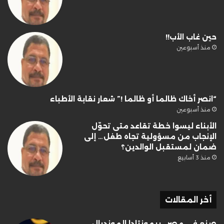
حين غاب الأب!!
منذ أسبوعين
“انصر أخاك ظالما أو ظالما !” شعار نقابة الأطباء
منذ أسبوعين
الأبناء ليسوا خطة تقاعد متى تحوّل
الإنجاب من مسؤولية تجاه طفل… إلى
ضمان لمستقبل الوالدين؟
منذ 3 أسابيع
أخر المقالات
صنع في مصر.. ريمونتادا المونديال