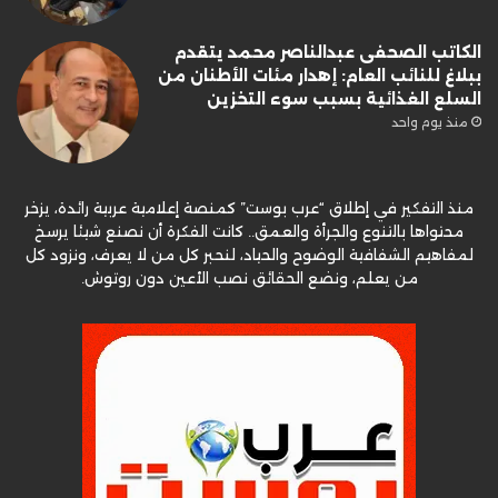
الكاتب الصحفى عبدالناصر محمد يتقدم
ببلاغ للنائب العام: إهدار مئات الأطنان من
السلع الغذائية بسبب سوء التخزين
منذ يوم واحد
منذ التفكير في إطلاق “عرب بوست” كمنصة إعلامية عربية رائدة، يزخر
محتواها بالتنوع والجرأة والعمق.. كانت الفكرة أن نصنع شيئا يرسخ
لمفاهيم الشفافية الوضوح والحياد، لنحبر كل من لا يعرف، ونزود كل
من يعلم، ونضع الحقائق نصب الأعين دون روتوش.