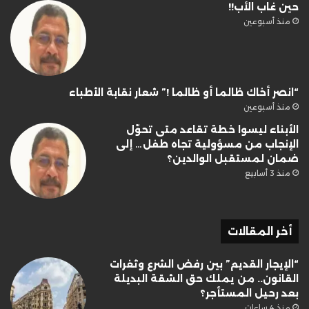
حين غاب الأب!!
منذ أسبوعين
“انصر أخاك ظالما أو ظالما !” شعار نقابة الأطباء
منذ أسبوعين
الأبناء ليسوا خطة تقاعد متى تحوّل
الإنجاب من مسؤولية تجاه طفل… إلى
ضمان لمستقبل الوالدين؟
منذ 3 أسابيع
أخر المقالات
“الإيجار القديم” بين رفض الشرع وثغرات
القانون.. من يملك حق الشقة البديلة
بعد رحيل المستأجر؟
منذ 4 ساعات