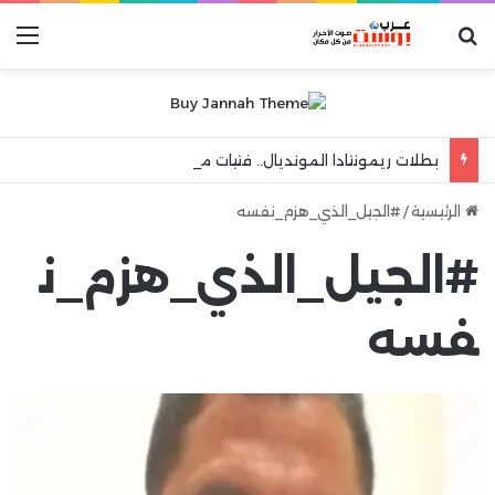
بحث عن
الق
بطلات ريمونتادا المونديال.. فتيات مصر مستعدات لقهر التنين الصيني
الرئيسية
/
#الجيل_الذي_هزم_نفسه
#الجيل_الذي_هزم_ن
فسه