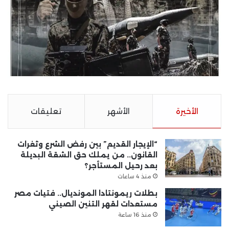
الأخيرة
الأشهر
تعليقات
“الإيجار القديم” بين رفض الشرع وثغرات
القانون.. من يملك حق الشقة البديلة
بعد رحيل المستأجر؟
منذ 4 ساعات
بطلات ريمونتادا المونديال.. فتيات مصر
مستعدات لقهر التنين الصيني
منذ 16 ساعة