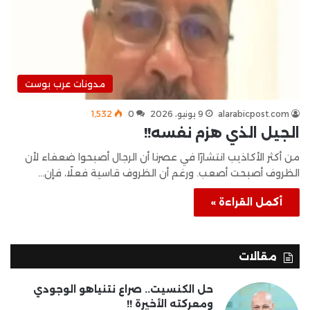
مدونات عرب بوست
alarabicpost.com
9 يونيو، 2026
0
1٬532
الجيل الذي هزم نفسه!!
من أكثر الأكاذيب انتشارًا في عصرنا أن الرجال أصبحوا ضعفاء لأن
الظروف أصبحت أصعب. ورغم أن الظروف قاسية فعلًا، فإن…
أكمل القراءة »
مقالات
حل الكنسيت.. صراع نتنياهو الوجودي
ومعركته الأخيرة !!