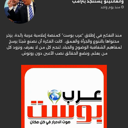
وانفانتينو يستنجد بترامب
منذ يوم واحد
منذ التفكير في إطلاق “عرب بوست” كمنصة إعلامية عربية رائدة، يزخر
محتواها بالتنوع والجرأة والعمق.. كانت الفكرة أن نصنع شيئا يرسخ
لمفاهيم الشفافية الوضوح والحياد، لنحبر كل من لا يعرف، ونزود كل
من يعلم، ونضع الحقائق نصب الأعين دون روتوش.