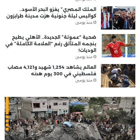
الملك المصري” يغزو البحر الأسود..
كواليس ليلة جنونية هزت مدينة طرابزون
منذ يومين
ضحية “عموتة” الجديدة.. الأهلي يطيح
بنجمه المتألق رغم “العلامة الكاملة” في
الوديات!
منذ يومين
العالم يشاهد: 1,254 شهيد و4,121 مصاب
فلسطيني في 300 يوم هدنه
منذ يومين