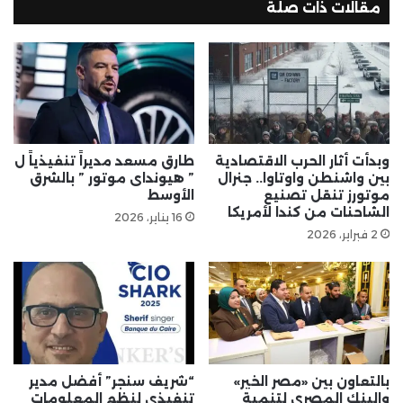
مقالات ذات صلة
وبدأت أثار الحرب الاقتصادية
طارق مسعد مديراً تنفيذياً ل
بين واشنطن واوتاوا.. جنرال
” هيونداى موتور ” بالشرق
موتورز تنقل تصنيع
الأوسط
الشاحنات من كندا لأمريكا
16 يناير، 2026
2 فبراير، 2026
بالتعاون بين «مصر الخير»
“شريف سنجر” أفضل مدير
والبنك المصري لتنمية
تنفيذى لنظم المعلومات