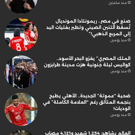
منذ ساعتين
صنع في مصر.. ريمونتادا المونديال
تُسقط التنين الصيني وتطير بفتيات اليد
إلى المربع الذهبي!”
منذ يومين
الملك المصري” يغزو البحر الأسود..
كواليس ليلة جنونية هزت مدينة طرابزون
منذ يومين
ضحية “عموتة” الجديدة.. الأهلي يطيح
بنجمه المتألق رغم “العلامة الكاملة” في
الوديات!
منذ يومين
العالم يشاهد: 1,254 شهيد و4,121 مصاب