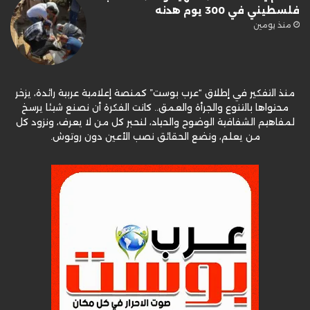
فلسطيني في 300 يوم هدنه
منذ يومين
منذ التفكير في إطلاق “عرب بوست” كمنصة إعلامية عربية رائدة، يزخر
محتواها بالتنوع والجرأة والعمق.. كانت الفكرة أن نصنع شيئا يرسخ
لمفاهيم الشفافية الوضوح والحياد، لنحبر كل من لا يعرف، ونزود كل
من يعلم، ونضع الحقائق نصب الأعين دون روتوش.