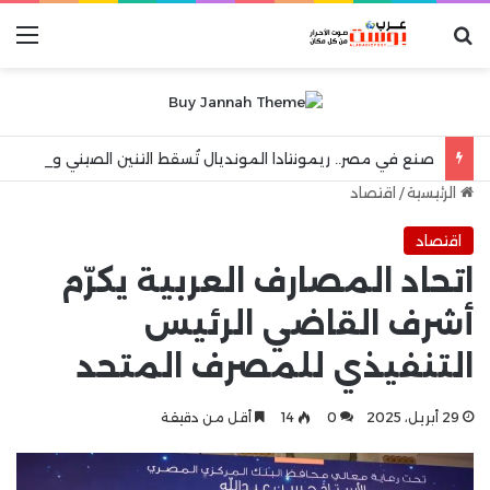
بحث عن
الق
صنع في مصر.. ريمونتادا المونديال تُسقط التنين الصيني وتطير بفتيات اليد إلى المربع الذهبي!”
الرئيسية
/
اقتصاد
اقتصاد
اتحاد المصارف العربية يكرّم
أشرف القاضي الرئيس
التنفيذي للمصرف المتحد
29 أبريل، 2025
0
14
أقل من دقيقة