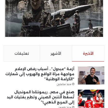
الأخيرة
الأشهر
تعليقات
أزمة “عبدول”.. أسباب رفض الإعلام
مواجهة مرآة الواقع والهروب إلى شعارات
“الكرامة الوطنية”
منذ ساعتين
صنع في مصر.. ريمونتادا المونديال
تُسقط التنين الصيني وتطير بفتيات اليد
إلى المربع الذهبي!”
منذ يومين